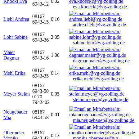
Knöckl Eva
0.02
6943-12
eva.knoeckl@vg-zolling.de
08167
Liebl Andrea
0.10
6943-15
andrea.liebl@vg-zolling.de
08167
Lohr Sabine
2.05
6943-36
sabine.lohr@vg-zolling.de
Maier
08167
1.08
Dagmar
6943-16
dagmar.maier@vg-zolling.de
08167
Mehl Erika
0.14
6943-35
erika.mehl@vg-zolling.de
08167
6943-50
Meyer Stefan
0.05
0170
stefan.meyer@vg-zolling.de
7942402
Neugebauer
08167
0.01
Mia
6943-58
mia.neugebauer@vg-zolling.de
Obermeier
08167
0.13
Monika
6943-42
monika.obermeier@vg-