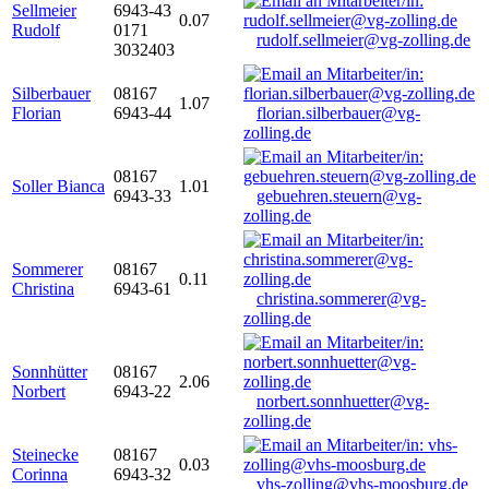
Sellmeier
6943-43
0.07
Rudolf
0171
rudolf.sellmeier@vg-zolling.de
3032403
Silberbauer
08167
1.07
Florian
6943-44
florian.silberbauer@vg-
zolling.de
08167
Soller Bianca
1.01
6943-33
gebuehren.steuern@vg-
zolling.de
Sommerer
08167
0.11
Christina
6943-61
christina.sommerer@vg-
zolling.de
Sonnhütter
08167
2.06
Norbert
6943-22
norbert.sonnhuetter@vg-
zolling.de
Steinecke
08167
0.03
Corinna
6943-32
vhs-zolling@vhs-moosburg.de