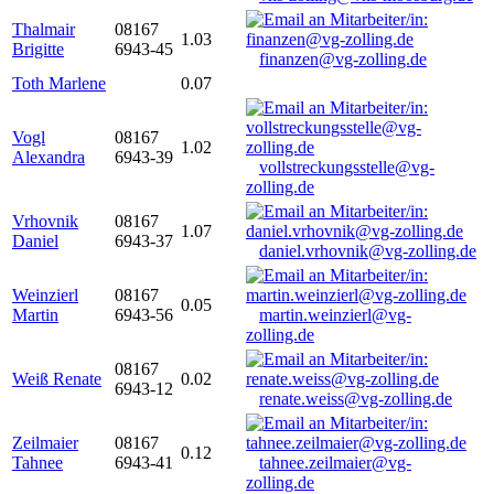
Thalmair
08167
1.03
Brigitte
6943-45
finanzen@vg-zolling.de
Toth Marlene
0.07
Vogl
08167
1.02
Alexandra
6943-39
vollstreckungsstelle@vg-
zolling.de
Vrhovnik
08167
1.07
Daniel
6943-37
daniel.vrhovnik@vg-zolling.de
Weinzierl
08167
0.05
Martin
6943-56
martin.weinzierl@vg-
zolling.de
08167
Weiß Renate
0.02
6943-12
renate.weiss@vg-zolling.de
Zeilmaier
08167
0.12
Tahnee
6943-41
tahnee.zeilmaier@vg-
zolling.de