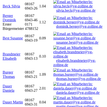
08167
Beck Silvia
1.04
6943-26
silvia.beck@vg-zolling.de
Berger
08167
Dominik
6943-46
1.12
Erster
0171
dominik.berger@vg-zolling.de
Bürgermeister
4788152
08167
Best Susanne
0.09
6943-19
susanne.best@vg-zolling.de
Brandmeier
08167
0.10
Elisabeth
6943-13
elisabeth.brandmeier@vg-
zolling.de
Burger
08167
1.09
Thomas
6943-21
thomas.burger@vg-zolling.de
Dauer
08167
2.01
Daniela
6943-27
daniela.dauer@vg-zolling.de
08167
Dauer Martin
0.04
6943-31
martin.dauer@vg-zolling.de