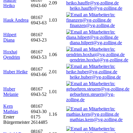
Hauffe
08167
2.09
Heiko
6943-60
heiko.hauffe@vg-zolling.de
08167
Hauk Andrea
1.03
6943-63
finanzen@vg-zolling.de
Hilpert
08167
Diana
6943-23
diana.hilpert@vg-zolling.de
Hoxhaj
08167
1.06
Qendrim
6943-53
qendrim.hoxhaj@vg-zolling.de
08167
Huber Heike
2.01
6943-66
heike.huber@vg-zolling.de
Huber
08167
1.01
Melanie
6943-52
gebuehren.steuern@vg-
zolling.de
Kern
08167
Mathias
6943-30
1.16
Erster
0175
mathias.kern@vg-zolling.de
Bürgermeister
2614485
08167