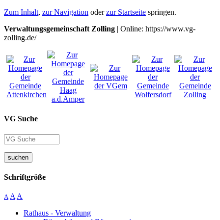
Zum Inhalt
,
zur Navigation
oder
zur Startseite
springen.
Verwaltungsgemeinschaft Zolling
| Online: https://www.vg-
zolling.de/
VG Suche
suchen
Schriftgröße
A
A
A
Rathaus - Verwaltung