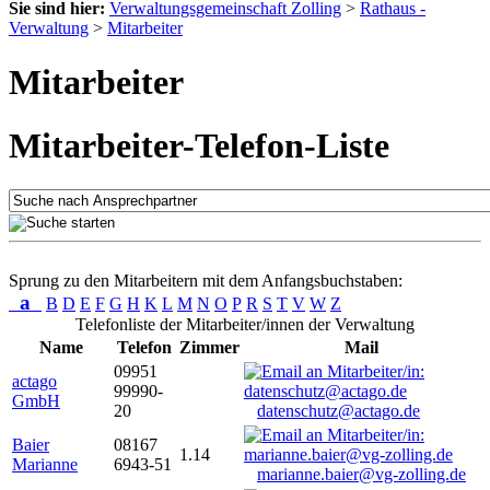
Sie sind hier:
Verwaltungsgemeinschaft Zolling
>
Rathaus -
Verwaltung
>
Mitarbeiter
Mitarbeiter
Mitarbeiter-Telefon-Liste
Sprung zu den Mitarbeitern mit dem Anfangsbuchstaben:
a
B
D
E
F
G
H
K
L
M
N
O
P
R
S
T
V
W
Z
Telefonliste der Mitarbeiter/innen der Verwaltung
Name
Telefon
Zimmer
Mail
09951
actago
99990-
GmbH
20
datenschutz@actago.de
Baier
08167
1.14
Marianne
6943-51
marianne.baier@vg-zolling.de