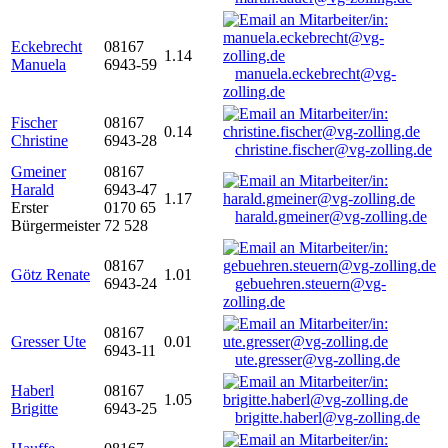
Eckebrecht
08167
1.14
Manuela
6943-59
manuela.eckebrecht@vg-
zolling.de
Fischer
08167
0.14
Christine
6943-28
christine.fischer@vg-zolling.de
Gmeiner
08167
Harald
6943-47
1.17
Erster
0170 65
harald.gmeiner@vg-zolling.de
Bürgermeister
72 528
08167
Götz Renate
1.01
6943-24
gebuehren.steuern@vg-
zolling.de
08167
Gresser Ute
0.01
6943-11
ute.gresser@vg-zolling.de
Haberl
08167
1.05
Brigitte
6943-25
brigitte.haberl@vg-zolling.de