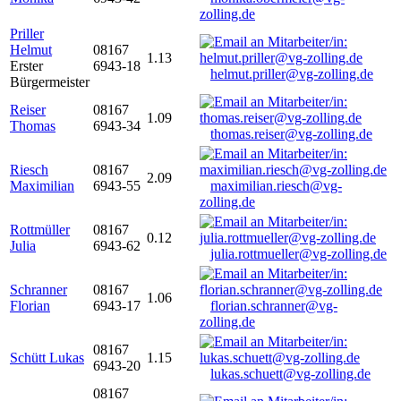
zolling.de
Priller
Helmut
08167
1.13
Erster
6943-18
helmut.priller@vg-zolling.de
Bürgermeister
Reiser
08167
1.09
Thomas
6943-34
thomas.reiser@vg-zolling.de
Riesch
08167
2.09
Maximilian
6943-55
maximilian.riesch@vg-
zolling.de
Rottmüller
08167
0.12
Julia
6943-62
julia.rottmueller@vg-zolling.de
Schranner
08167
1.06
Florian
6943-17
florian.schranner@vg-
zolling.de
08167
Schütt Lukas
1.15
6943-20
lukas.schuett@vg-zolling.de
08167