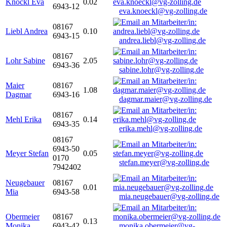
Knöckl Eva
0.02
6943-12
eva.knoeckl@vg-zolling.de
08167
Liebl Andrea
0.10
6943-15
andrea.liebl@vg-zolling.de
08167
Lohr Sabine
2.05
6943-36
sabine.lohr@vg-zolling.de
Maier
08167
1.08
Dagmar
6943-16
dagmar.maier@vg-zolling.de
08167
Mehl Erika
0.14
6943-35
erika.mehl@vg-zolling.de
08167
6943-50
Meyer Stefan
0.05
0170
stefan.meyer@vg-zolling.de
7942402
Neugebauer
08167
0.01
Mia
6943-58
mia.neugebauer@vg-zolling.de
Obermeier
08167
0.13
Monika
6943-42
monika.obermeier@vg-