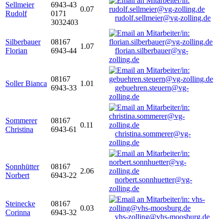
Sellmeier
6943-43
0.07
Rudolf
0171
rudolf.sellmeier@vg-zolling.de
3032403
Silberbauer
08167
1.07
Florian
6943-44
florian.silberbauer@vg-
zolling.de
08167
Soller Bianca
1.01
6943-33
gebuehren.steuern@vg-
zolling.de
Sommerer
08167
0.11
Christina
6943-61
christina.sommerer@vg-
zolling.de
Sonnhütter
08167
2.06
Norbert
6943-22
norbert.sonnhuetter@vg-
zolling.de
Steinecke
08167
0.03
Corinna
6943-32
vhs-zolling@vhs-moosburg.de