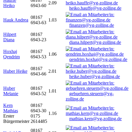
Hauffe
08167
2.09
Heiko
6943-60
heiko.hauffe@vg-zolling.de
08167
Hauk Andrea
1.03
6943-63
finanzen@vg-zolling.de
Hilpert
08167
Diana
6943-23
diana.hilpert@vg-zolling.de
Hoxhaj
08167
1.06
Qendrim
6943-53
qendrim.hoxhaj@vg-zolling.de
08167
Huber Heike
2.01
6943-66
heike.huber@vg-zolling.de
Huber
08167
1.01
Melanie
6943-52
gebuehren.steuern@vg-
zolling.de
Kern
08167
Mathias
6943-30
1.16
Erster
0175
mathias.kern@vg-zolling.de
Bürgermeister
2614485
08167