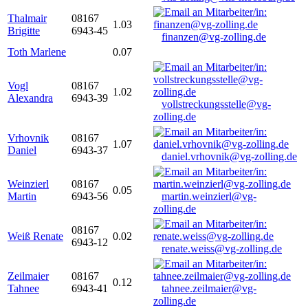
Thalmair
08167
1.03
Brigitte
6943-45
finanzen@vg-zolling.de
Toth Marlene
0.07
Vogl
08167
1.02
Alexandra
6943-39
vollstreckungsstelle@vg-
zolling.de
Vrhovnik
08167
1.07
Daniel
6943-37
daniel.vrhovnik@vg-zolling.de
Weinzierl
08167
0.05
Martin
6943-56
martin.weinzierl@vg-
zolling.de
08167
Weiß Renate
0.02
6943-12
renate.weiss@vg-zolling.de
Zeilmaier
08167
0.12
Tahnee
6943-41
tahnee.zeilmaier@vg-
zolling.de