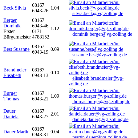
08167
Beck Silvia
1.04
6943-26
silvia.beck@vg-zolling.de
Berger
08167
Dominik
6943-46
1.12
Erster
0171
dominik.berger@vg-zolling.de
Bürgermeister
4788152
08167
Best Susanne
0.09
6943-19
susanne.best@vg-zolling.de
Brandmeier
08167
0.10
Elisabeth
6943-13
elisabeth.brandmeier@vg-
zolling.de
Burger
08167
1.09
Thomas
6943-21
thomas.burger@vg-zolling.de
Dauer
08167
2.01
Daniela
6943-27
daniela.dauer@vg-zolling.de
08167
Dauer Martin
0.04
6943-31
martin.dauer@vg-zolling.de