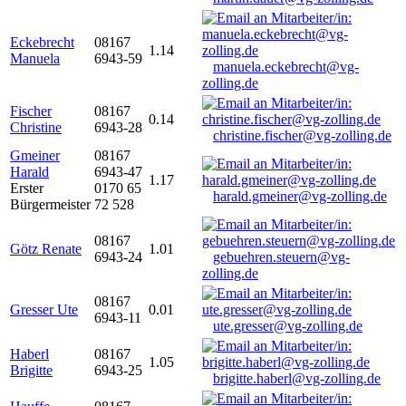
Eckebrecht
08167
1.14
Manuela
6943-59
manuela.eckebrecht@vg-
zolling.de
Fischer
08167
0.14
Christine
6943-28
christine.fischer@vg-zolling.de
Gmeiner
08167
Harald
6943-47
1.17
Erster
0170 65
harald.gmeiner@vg-zolling.de
Bürgermeister
72 528
08167
Götz Renate
1.01
6943-24
gebuehren.steuern@vg-
zolling.de
08167
Gresser Ute
0.01
6943-11
ute.gresser@vg-zolling.de
Haberl
08167
1.05
Brigitte
6943-25
brigitte.haberl@vg-zolling.de