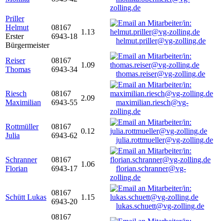
zolling.de
Priller
Helmut
08167
1.13
Erster
6943-18
helmut.priller@vg-zolling.de
Bürgermeister
Reiser
08167
1.09
Thomas
6943-34
thomas.reiser@vg-zolling.de
Riesch
08167
2.09
Maximilian
6943-55
maximilian.riesch@vg-
zolling.de
Rottmüller
08167
0.12
Julia
6943-62
julia.rottmueller@vg-zolling.de
Schranner
08167
1.06
Florian
6943-17
florian.schranner@vg-
zolling.de
08167
Schütt Lukas
1.15
6943-20
lukas.schuett@vg-zolling.de
08167