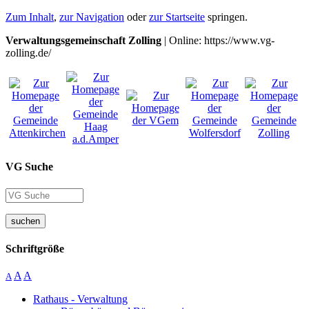
Zum Inhalt
,
zur Navigation
oder
zur Startseite
springen.
Verwaltungsgemeinschaft Zolling
| Online: https://www.vg-
zolling.de/
VG Suche
suchen
Schriftgröße
A
A
A
Rathaus - Verwaltung