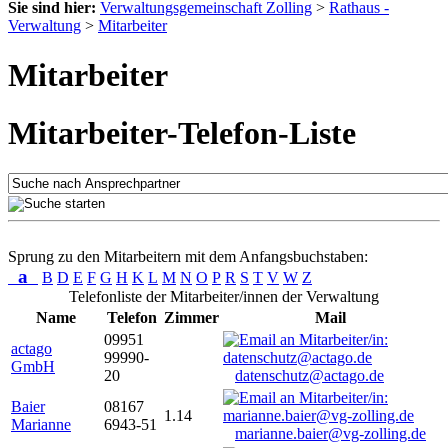
Sie sind hier:
Verwaltungsgemeinschaft Zolling
>
Rathaus -
Verwaltung
>
Mitarbeiter
Mitarbeiter
Mitarbeiter-Telefon-Liste
Sprung zu den Mitarbeitern mit dem Anfangsbuchstaben:
a
B
D
E
F
G
H
K
L
M
N
O
P
R
S
T
V
W
Z
Telefonliste der Mitarbeiter/innen der Verwaltung
Name
Telefon
Zimmer
Mail
09951
actago
99990-
GmbH
20
datenschutz@actago.de
Baier
08167
1.14
Marianne
6943-51
marianne.baier@vg-zolling.de