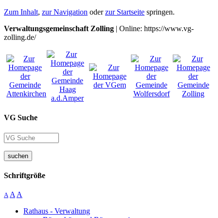
Zum Inhalt
,
zur Navigation
oder
zur Startseite
springen.
Verwaltungsgemeinschaft Zolling
| Online: https://www.vg-
zolling.de/
VG Suche
suchen
Schriftgröße
A
A
A
Rathaus - Verwaltung