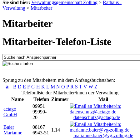
Sie sind hier:
Verwaltungsgemeinschaft Zolling
>
Rathaus -
Verwaltung
>
Mitarbeiter
Mitarbeiter
Mitarbeiter-Telefon-Liste
Sprung zu den Mitarbeitern mit dem Anfangsbuchstaben:
a
B
D
E
F
G
H
K
L
M
N
O
P
R
S
T
V
W
Z
Telefonliste der Mitarbeiter/innen der Verwaltung
Name
Telefon
Zimmer
Mail
09951
actago
99990-
GmbH
20
datenschutz@actago.de
Baier
08167
1.14
Marianne
6943-51
marianne.baier@vg-zolling.de