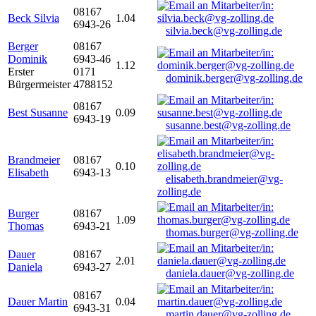
08167
Beck Silvia
1.04
6943-26
silvia.beck@vg-zolling.de
Berger
08167
Dominik
6943-46
1.12
Erster
0171
dominik.berger@vg-zolling.de
Bürgermeister
4788152
08167
Best Susanne
0.09
6943-19
susanne.best@vg-zolling.de
Brandmeier
08167
0.10
Elisabeth
6943-13
elisabeth.brandmeier@vg-
zolling.de
Burger
08167
1.09
Thomas
6943-21
thomas.burger@vg-zolling.de
Dauer
08167
2.01
Daniela
6943-27
daniela.dauer@vg-zolling.de
08167
Dauer Martin
0.04
6943-31
martin.dauer@vg-zolling.de