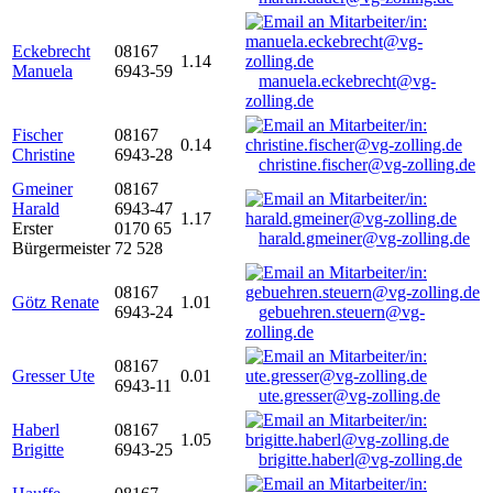
Eckebrecht
08167
1.14
Manuela
6943-59
manuela.eckebrecht@vg-
zolling.de
Fischer
08167
0.14
Christine
6943-28
christine.fischer@vg-zolling.de
Gmeiner
08167
Harald
6943-47
1.17
Erster
0170 65
harald.gmeiner@vg-zolling.de
Bürgermeister
72 528
08167
Götz Renate
1.01
6943-24
gebuehren.steuern@vg-
zolling.de
08167
Gresser Ute
0.01
6943-11
ute.gresser@vg-zolling.de
Haberl
08167
1.05
Brigitte
6943-25
brigitte.haberl@vg-zolling.de