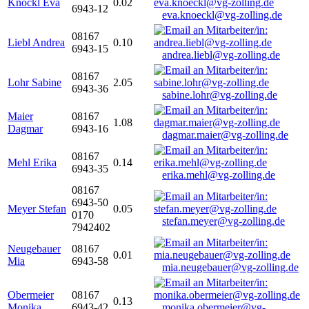
Knöckl Eva
0.02
6943-12
eva.knoeckl@vg-zolling.de
08167
Liebl Andrea
0.10
6943-15
andrea.liebl@vg-zolling.de
08167
Lohr Sabine
2.05
6943-36
sabine.lohr@vg-zolling.de
Maier
08167
1.08
Dagmar
6943-16
dagmar.maier@vg-zolling.de
08167
Mehl Erika
0.14
6943-35
erika.mehl@vg-zolling.de
08167
6943-50
Meyer Stefan
0.05
0170
stefan.meyer@vg-zolling.de
7942402
Neugebauer
08167
0.01
Mia
6943-58
mia.neugebauer@vg-zolling.de
Obermeier
08167
0.13
Monika
6943-42
monika.obermeier@vg-