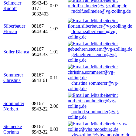
Sellmeier
6943-43
0.07
Rudolf
0171
rudolf.sellmeier@vg-zolling.de
3032403
Silberbauer
08167
1.07
Florian
6943-44
florian.silberbauer@vg-
zolling.de
08167
Soller Bianca
1.01
6943-33
gebuehren.steuern@vg-
zolling.de
Sommerer
08167
0.11
Christina
6943-61
christina.sommerer@vg-
zolling.de
Sonnhütter
08167
2.06
Norbert
6943-22
norbert.sonnhuetter@vg-
zolling.de
Steinecke
08167
0.03
Corinna
6943-32
vhs-zolling@vhs-moosburg.de