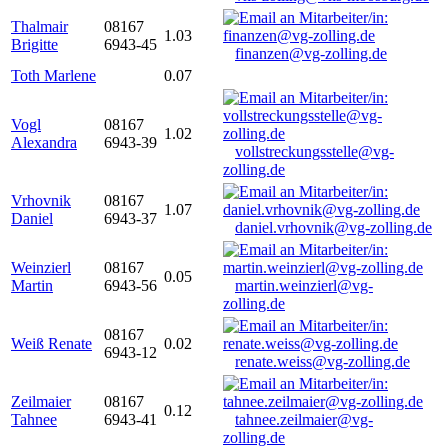
Thalmair
08167
1.03
Brigitte
6943-45
finanzen@vg-zolling.de
Toth Marlene
0.07
Vogl
08167
1.02
Alexandra
6943-39
vollstreckungsstelle@vg-
zolling.de
Vrhovnik
08167
1.07
Daniel
6943-37
daniel.vrhovnik@vg-zolling.de
Weinzierl
08167
0.05
Martin
6943-56
martin.weinzierl@vg-
zolling.de
08167
Weiß Renate
0.02
6943-12
renate.weiss@vg-zolling.de
Zeilmaier
08167
0.12
Tahnee
6943-41
tahnee.zeilmaier@vg-
zolling.de