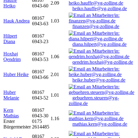
Hauffe
08167
2.09
Heiko
6943-60
heiko.hauffe@vg-zolling.de
08167
Hauk Andrea
1.03
6943-63
finanzen@vg-zolling.de
Hilpert
08167
Diana
6943-23
diana.hilpert@vg-zolling.de
Hoxhaj
08167
1.06
Qendrim
6943-53
qendrim.hoxhaj@vg-zolling.de
08167
Huber Heike
2.01
6943-66
heike.huber@vg-zolling.de
Huber
08167
1.01
Melanie
6943-52
gebuehren.steuern@vg-
zolling.de
Kern
08167
Mathias
6943-30
1.16
Erster
0175
mathias.kern@vg-zolling.de
Bürgermeister
2614485
08167