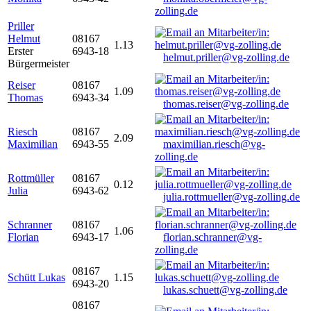
zolling.de
Priller
Helmut
08167
1.13
Erster
6943-18
helmut.priller@vg-zolling.de
Bürgermeister
Reiser
08167
1.09
Thomas
6943-34
thomas.reiser@vg-zolling.de
Riesch
08167
2.09
Maximilian
6943-55
maximilian.riesch@vg-
zolling.de
Rottmüller
08167
0.12
Julia
6943-62
julia.rottmueller@vg-zolling.de
Schranner
08167
1.06
Florian
6943-17
florian.schranner@vg-
zolling.de
08167
Schütt Lukas
1.15
6943-20
lukas.schuett@vg-zolling.de
08167