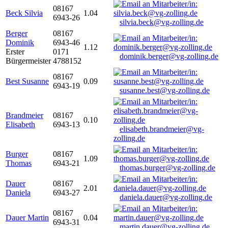
08167
Beck Silvia
1.04
6943-26
silvia.beck@vg-zolling.de
Berger
08167
Dominik
6943-46
1.12
Erster
0171
dominik.berger@vg-zolling.de
Bürgermeister
4788152
08167
Best Susanne
0.09
6943-19
susanne.best@vg-zolling.de
Brandmeier
08167
0.10
Elisabeth
6943-13
elisabeth.brandmeier@vg-
zolling.de
Burger
08167
1.09
Thomas
6943-21
thomas.burger@vg-zolling.de
Dauer
08167
2.01
Daniela
6943-27
daniela.dauer@vg-zolling.de
08167
Dauer Martin
0.04
6943-31
martin.dauer@vg-zolling.de