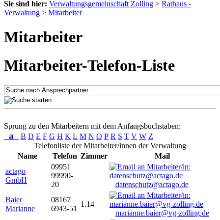
Sie sind hier:
Verwaltungsgemeinschaft Zolling
>
Rathaus -
Verwaltung
>
Mitarbeiter
Mitarbeiter
Mitarbeiter-Telefon-Liste
Sprung zu den Mitarbeitern mit dem Anfangsbuchstaben:
a
B
D
E
F
G
H
K
L
M
N
O
P
R
S
T
V
W
Z
Telefonliste der Mitarbeiter/innen der Verwaltung
Name
Telefon
Zimmer
Mail
09951
actago
99990-
GmbH
20
datenschutz@actago.de
Baier
08167
1.14
Marianne
6943-51
marianne.baier@vg-zolling.de