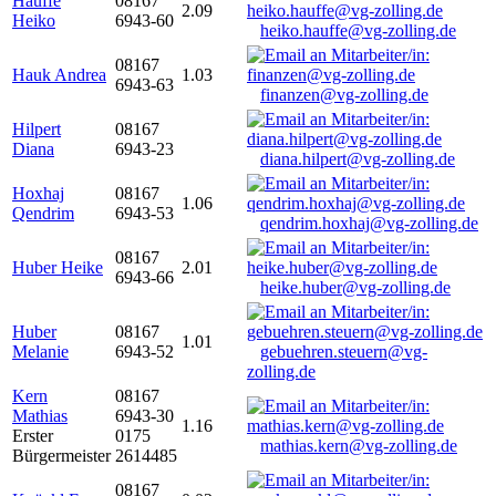
Hauffe
08167
2.09
Heiko
6943-60
heiko.hauffe@vg-zolling.de
08167
Hauk Andrea
1.03
6943-63
finanzen@vg-zolling.de
Hilpert
08167
Diana
6943-23
diana.hilpert@vg-zolling.de
Hoxhaj
08167
1.06
Qendrim
6943-53
qendrim.hoxhaj@vg-zolling.de
08167
Huber Heike
2.01
6943-66
heike.huber@vg-zolling.de
Huber
08167
1.01
Melanie
6943-52
gebuehren.steuern@vg-
zolling.de
Kern
08167
Mathias
6943-30
1.16
Erster
0175
mathias.kern@vg-zolling.de
Bürgermeister
2614485
08167