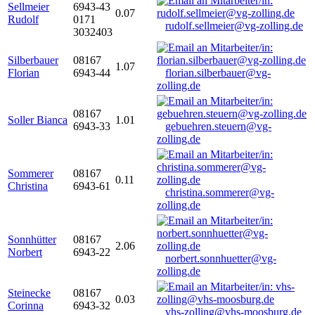
Sellmeier
6943-43
0.07
Rudolf
0171
rudolf.sellmeier@vg-zolling.de
3032403
Silberbauer
08167
1.07
Florian
6943-44
florian.silberbauer@vg-
zolling.de
08167
Soller Bianca
1.01
6943-33
gebuehren.steuern@vg-
zolling.de
Sommerer
08167
0.11
Christina
6943-61
christina.sommerer@vg-
zolling.de
Sonnhütter
08167
2.06
Norbert
6943-22
norbert.sonnhuetter@vg-
zolling.de
Steinecke
08167
0.03
Corinna
6943-32
vhs-zolling@vhs-moosburg.de