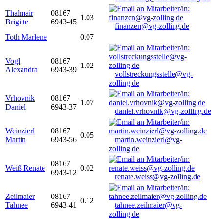
Thalmair
08167
1.03
Brigitte
6943-45
finanzen@vg-zolling.de
Toth Marlene
0.07
Vogl
08167
1.02
Alexandra
6943-39
vollstreckungsstelle@vg-
zolling.de
Vrhovnik
08167
1.07
Daniel
6943-37
daniel.vrhovnik@vg-zolling.de
Weinzierl
08167
0.05
Martin
6943-56
martin.weinzierl@vg-
zolling.de
08167
Weiß Renate
0.02
6943-12
renate.weiss@vg-zolling.de
Zeilmaier
08167
0.12
Tahnee
6943-41
tahnee.zeilmaier@vg-
zolling.de