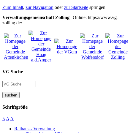
Zum Inhalt
,
zur Navigation
oder
zur Startseite
springen.
Verwaltungsgemeinschaft Zolling
| Online: https://www.vg-
zolling.de/
VG Suche
suchen
Schriftgröße
A
A
A
Rathaus - Verwaltung