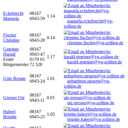
Eckebrecht
08167
1.14
Manuela
6943-59
manuela.eckebrecht@vg-
zolling.de
Fischer
08167
0.14
Christine
6943-28
christine.fischer@vg-zolling.de
Gmeiner
08167
Harald
6943-47
1.17
Erster
0170 65
harald.gmeiner@vg-zolling.de
Bürgermeister
72 528
08167
Götz Renate
1.01
6943-24
gebuehren.steuern@vg-
zolling.de
08167
Gresser Ute
0.01
6943-11
ute.gresser@vg-zolling.de
Haberl
08167
1.05
Brigitte
6943-25
brigitte.haberl@vg-zolling.de