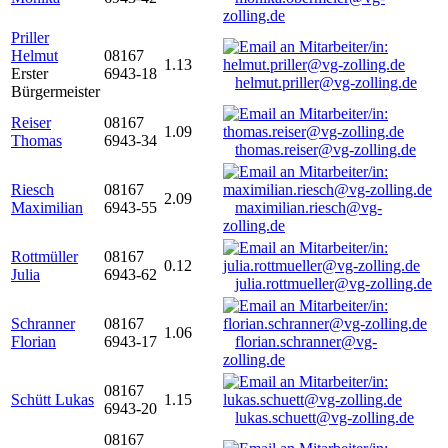
zolling.de
Priller
Helmut
08167
1.13
Erster
6943-18
helmut.priller@vg-zolling.de
Bürgermeister
Reiser
08167
1.09
Thomas
6943-34
thomas.reiser@vg-zolling.de
Riesch
08167
2.09
Maximilian
6943-55
maximilian.riesch@vg-
zolling.de
Rottmüller
08167
0.12
Julia
6943-62
julia.rottmueller@vg-zolling.de
Schranner
08167
1.06
Florian
6943-17
florian.schranner@vg-
zolling.de
08167
Schütt Lukas
1.15
6943-20
lukas.schuett@vg-zolling.de
08167