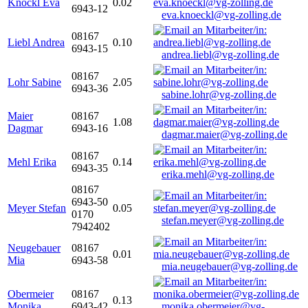
Knöckl Eva
0.02
6943-12
eva.knoeckl@vg-zolling.de
08167
Liebl Andrea
0.10
6943-15
andrea.liebl@vg-zolling.de
08167
Lohr Sabine
2.05
6943-36
sabine.lohr@vg-zolling.de
Maier
08167
1.08
Dagmar
6943-16
dagmar.maier@vg-zolling.de
08167
Mehl Erika
0.14
6943-35
erika.mehl@vg-zolling.de
08167
6943-50
Meyer Stefan
0.05
0170
stefan.meyer@vg-zolling.de
7942402
Neugebauer
08167
0.01
Mia
6943-58
mia.neugebauer@vg-zolling.de
Obermeier
08167
0.13
Monika
6943-42
monika.obermeier@vg-