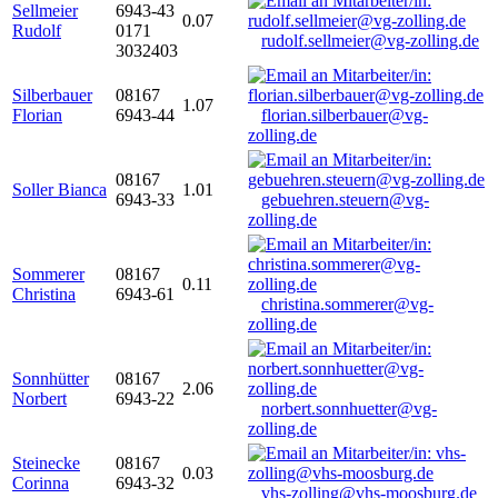
Sellmeier
6943-43
0.07
Rudolf
0171
rudolf.sellmeier@vg-zolling.de
3032403
Silberbauer
08167
1.07
Florian
6943-44
florian.silberbauer@vg-
zolling.de
08167
Soller Bianca
1.01
6943-33
gebuehren.steuern@vg-
zolling.de
Sommerer
08167
0.11
Christina
6943-61
christina.sommerer@vg-
zolling.de
Sonnhütter
08167
2.06
Norbert
6943-22
norbert.sonnhuetter@vg-
zolling.de
Steinecke
08167
0.03
Corinna
6943-32
vhs-zolling@vhs-moosburg.de