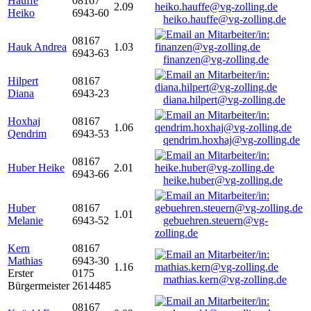
Hauffe
08167
2.09
Heiko
6943-60
heiko.hauffe@vg-zolling.de
08167
Hauk Andrea
1.03
6943-63
finanzen@vg-zolling.de
Hilpert
08167
Diana
6943-23
diana.hilpert@vg-zolling.de
Hoxhaj
08167
1.06
Qendrim
6943-53
qendrim.hoxhaj@vg-zolling.de
08167
Huber Heike
2.01
6943-66
heike.huber@vg-zolling.de
Huber
08167
1.01
Melanie
6943-52
gebuehren.steuern@vg-
zolling.de
Kern
08167
Mathias
6943-30
1.16
Erster
0175
mathias.kern@vg-zolling.de
Bürgermeister
2614485
08167