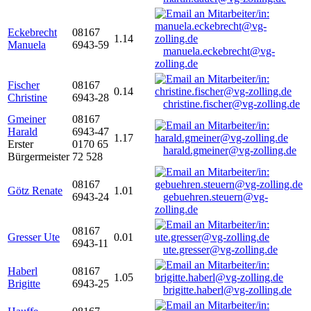
Eckebrecht
08167
1.14
Manuela
6943-59
manuela.eckebrecht@vg-
zolling.de
Fischer
08167
0.14
Christine
6943-28
christine.fischer@vg-zolling.de
Gmeiner
08167
Harald
6943-47
1.17
Erster
0170 65
harald.gmeiner@vg-zolling.de
Bürgermeister
72 528
08167
Götz Renate
1.01
6943-24
gebuehren.steuern@vg-
zolling.de
08167
Gresser Ute
0.01
6943-11
ute.gresser@vg-zolling.de
Haberl
08167
1.05
Brigitte
6943-25
brigitte.haberl@vg-zolling.de