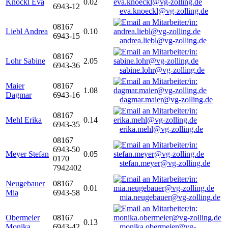
Knöckl Eva
0.02
6943-12
eva.knoeckl@vg-zolling.de
08167
Liebl Andrea
0.10
6943-15
andrea.liebl@vg-zolling.de
08167
Lohr Sabine
2.05
6943-36
sabine.lohr@vg-zolling.de
Maier
08167
1.08
Dagmar
6943-16
dagmar.maier@vg-zolling.de
08167
Mehl Erika
0.14
6943-35
erika.mehl@vg-zolling.de
08167
6943-50
Meyer Stefan
0.05
0170
stefan.meyer@vg-zolling.de
7942402
Neugebauer
08167
0.01
Mia
6943-58
mia.neugebauer@vg-zolling.de
Obermeier
08167
0.13
Monika
6943-42
monika.obermeier@vg-