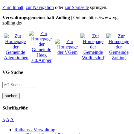
Zum Inhalt
,
zur Navigation
oder
zur Startseite
springen.
Verwaltungsgemeinschaft Zolling
| Online: https://www.vg-
zolling.de/
VG Suche
suchen
Schriftgröße
A
A
A
Rathaus - Verwaltung