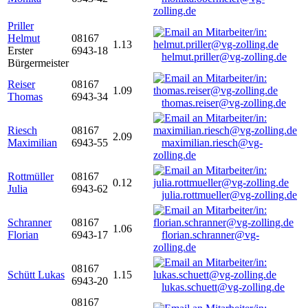
zolling.de
Priller
Helmut
08167
1.13
Erster
6943-18
helmut.priller@vg-zolling.de
Bürgermeister
Reiser
08167
1.09
Thomas
6943-34
thomas.reiser@vg-zolling.de
Riesch
08167
2.09
Maximilian
6943-55
maximilian.riesch@vg-
zolling.de
Rottmüller
08167
0.12
Julia
6943-62
julia.rottmueller@vg-zolling.de
Schranner
08167
1.06
Florian
6943-17
florian.schranner@vg-
zolling.de
08167
Schütt Lukas
1.15
6943-20
lukas.schuett@vg-zolling.de
08167