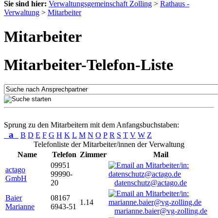
Sie sind hier:
Verwaltungsgemeinschaft Zolling
>
Rathaus -
Verwaltung
>
Mitarbeiter
Mitarbeiter
Mitarbeiter-Telefon-Liste
Sprung zu den Mitarbeitern mit dem Anfangsbuchstaben:
a
B
D
E
F
G
H
K
L
M
N
O
P
R
S
T
V
W
Z
Telefonliste der Mitarbeiter/innen der Verwaltung
Name
Telefon
Zimmer
Mail
09951
actago
99990-
GmbH
20
datenschutz@actago.de
Baier
08167
1.14
Marianne
6943-51
marianne.baier@vg-zolling.de