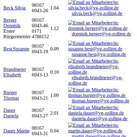
08167
Beck Silvia
1.04
6943-26
silvia.beck@vg-zolling.de
Berger
08167
Dominik
6943-46
1.12
Erster
0171
dominik.berger@vg-zolling.de
Bürgermeister
4788152
08167
Best Susanne
0.09
6943-19
susanne.best@vg-zolling.de
Brandmeier
08167
0.10
Elisabeth
6943-13
elisabeth.brandmeier@vg-
zolling.de
Burger
08167
1.09
Thomas
6943-21
thomas.burger@vg-zolling.de
Dauer
08167
2.01
Daniela
6943-27
daniela.dauer@vg-zolling.de
08167
Dauer Martin
0.04
6943-31
martin.dauer@vg-zolling.de