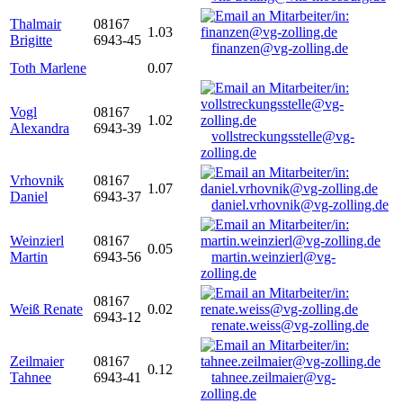
Thalmair
08167
1.03
Brigitte
6943-45
finanzen@vg-zolling.de
Toth Marlene
0.07
Vogl
08167
1.02
Alexandra
6943-39
vollstreckungsstelle@vg-
zolling.de
Vrhovnik
08167
1.07
Daniel
6943-37
daniel.vrhovnik@vg-zolling.de
Weinzierl
08167
0.05
Martin
6943-56
martin.weinzierl@vg-
zolling.de
08167
Weiß Renate
0.02
6943-12
renate.weiss@vg-zolling.de
Zeilmaier
08167
0.12
Tahnee
6943-41
tahnee.zeilmaier@vg-
zolling.de