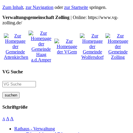
Zum Inhalt
,
zur Navigation
oder
zur Startseite
springen.
Verwaltungsgemeinschaft Zolling
| Online: https://www.vg-
zolling.de/
VG Suche
suchen
Schriftgröße
A
A
A
Rathaus - Verwaltung