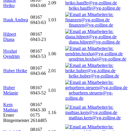
Hauffe
08167
2.09
Heiko
6943-60
heiko.hauffe@vg-zolling.de
08167
Hauk Andrea
1.03
6943-63
finanzen@vg-zolling.de
Hilpert
08167
Diana
6943-23
diana.hilpert@vg-zolling.de
Hoxhaj
08167
1.06
Qendrim
6943-53
qendrim.hoxhaj@vg-zolling.de
08167
Huber Heike
2.01
6943-66
heike.huber@vg-zolling.de
Huber
08167
1.01
Melanie
6943-52
gebuehren.steuern@vg-
zolling.de
Kern
08167
Mathias
6943-30
1.16
Erster
0175
mathias.kern@vg-zolling.de
Bürgermeister
2614485
08167