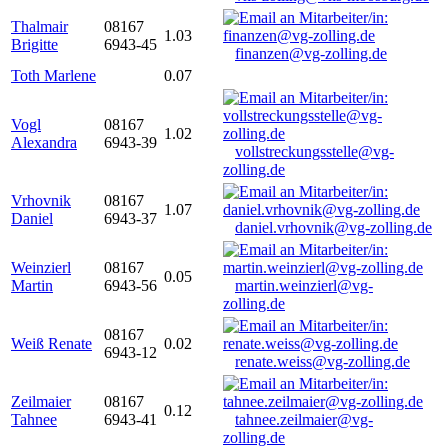
Thalmair
08167
1.03
Brigitte
6943-45
finanzen@vg-zolling.de
Toth Marlene
0.07
Vogl
08167
1.02
Alexandra
6943-39
vollstreckungsstelle@vg-
zolling.de
Vrhovnik
08167
1.07
Daniel
6943-37
daniel.vrhovnik@vg-zolling.de
Weinzierl
08167
0.05
Martin
6943-56
martin.weinzierl@vg-
zolling.de
08167
Weiß Renate
0.02
6943-12
renate.weiss@vg-zolling.de
Zeilmaier
08167
0.12
Tahnee
6943-41
tahnee.zeilmaier@vg-
zolling.de