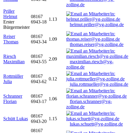
zolling.de
Priller
Helmut
08167
1.13
Erster
6943-18
helmut.priller@vg-zolling.de
Bürgermeister
Reiser
08167
1.09
Thomas
6943-34
thomas.reiser@vg-zolling.de
Riesch
08167
2.09
Maximilian
6943-55
maximilian.riesch@vg-
zolling.de
Rottmüller
08167
0.12
Julia
6943-62
julia.rottmueller@vg-zolling.de
Schranner
08167
1.06
Florian
6943-17
florian.schranner@vg-
zolling.de
08167
Schütt Lukas
1.15
6943-20
lukas.schuett@vg-zolling.de
08167