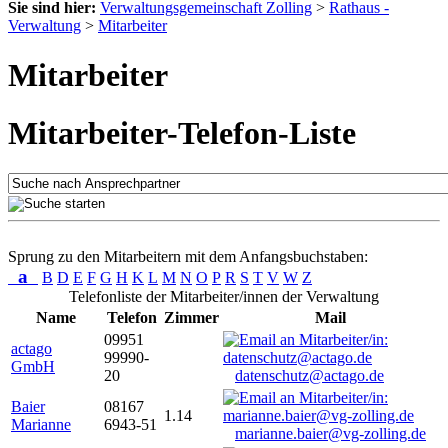
Sie sind hier:
Verwaltungsgemeinschaft Zolling
>
Rathaus -
Verwaltung
>
Mitarbeiter
Mitarbeiter
Mitarbeiter-Telefon-Liste
Sprung zu den Mitarbeitern mit dem Anfangsbuchstaben:
a
B
D
E
F
G
H
K
L
M
N
O
P
R
S
T
V
W
Z
Telefonliste der Mitarbeiter/innen der Verwaltung
Name
Telefon
Zimmer
Mail
09951
actago
99990-
GmbH
20
datenschutz@actago.de
Baier
08167
1.14
Marianne
6943-51
marianne.baier@vg-zolling.de