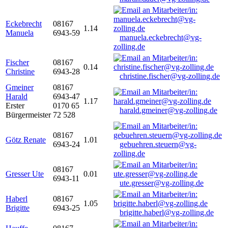
Eckebrecht
08167
1.14
Manuela
6943-59
manuela.eckebrecht@vg-
zolling.de
Fischer
08167
0.14
Christine
6943-28
christine.fischer@vg-zolling.de
Gmeiner
08167
Harald
6943-47
1.17
Erster
0170 65
harald.gmeiner@vg-zolling.de
Bürgermeister
72 528
08167
Götz Renate
1.01
6943-24
gebuehren.steuern@vg-
zolling.de
08167
Gresser Ute
0.01
6943-11
ute.gresser@vg-zolling.de
Haberl
08167
1.05
Brigitte
6943-25
brigitte.haberl@vg-zolling.de