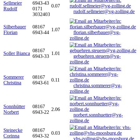
Sellmeier
6943-43
0.07
Rudolf
0171
rudolf.sellmeier@vg-zolling.de
3032403
Silberbauer
08167
1.07
Florian
6943-44
florian.silberbauer@vg-
zolling.de
08167
Soller Bianca
1.01
6943-33
gebuehren.steuern@vg-
zolling.de
Sommerer
08167
0.11
Christina
6943-61
christina.sommerer@vg-
zolling.de
Sonnhütter
08167
2.06
Norbert
6943-22
norbert.sonnhuetter@vg-
zolling.de
Steinecke
08167
0.03
Corinna
6943-32
vhs-zolling@vhs-moosburg.de