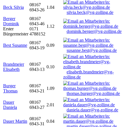
08167
Beck Silvia
1.04
6943-26
silvia.beck@vg-zolling.de
Berger
08167
Dominik
6943-46
1.12
Erster
0171
dominik.berger@vg-zolling.de
Bürgermeister
4788152
08167
Best Susanne
0.09
6943-19
susanne.best@vg-zolling.de
Brandmeier
08167
0.10
Elisabeth
6943-13
elisabeth.brandmeier@vg-
zolling.de
Burger
08167
1.09
Thomas
6943-21
thomas.burger@vg-zolling.de
Dauer
08167
2.01
Daniela
6943-27
daniela.dauer@vg-zolling.de
08167
Dauer Martin
0.04
6943-31
martin.dauer@vg-zolling.de