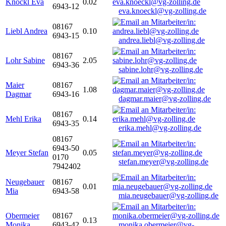
Knöckl Eva
0.02
6943-12
eva.knoeckl@vg-zolling.de
08167
Liebl Andrea
0.10
6943-15
andrea.liebl@vg-zolling.de
08167
Lohr Sabine
2.05
6943-36
sabine.lohr@vg-zolling.de
Maier
08167
1.08
Dagmar
6943-16
dagmar.maier@vg-zolling.de
08167
Mehl Erika
0.14
6943-35
erika.mehl@vg-zolling.de
08167
6943-50
Meyer Stefan
0.05
0170
stefan.meyer@vg-zolling.de
7942402
Neugebauer
08167
0.01
Mia
6943-58
mia.neugebauer@vg-zolling.de
Obermeier
08167
0.13
Monika
6943-42
monika.obermeier@vg-