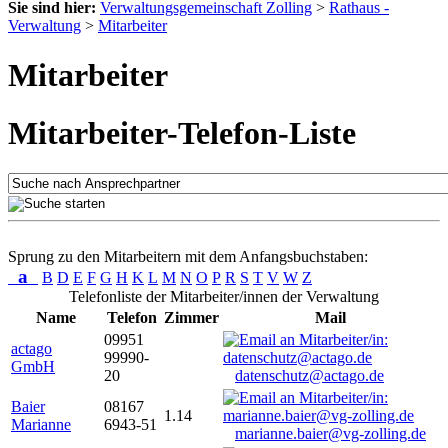
Sie sind hier:
Verwaltungsgemeinschaft Zolling
>
Rathaus -
Verwaltung
>
Mitarbeiter
Mitarbeiter
Mitarbeiter-Telefon-Liste
Sprung zu den Mitarbeitern mit dem Anfangsbuchstaben:
a
B
D
E
F
G
H
K
L
M
N
O
P
R
S
T
V
W
Z
Telefonliste der Mitarbeiter/innen der Verwaltung
Name
Telefon
Zimmer
Mail
09951
actago
99990-
GmbH
20
datenschutz@actago.de
Baier
08167
1.14
Marianne
6943-51
marianne.baier@vg-zolling.de