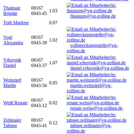
Thalmair
08167
1.03
Brigitte
6943-45
finanzen@vg-zolling.de
Toth Marlene
0.07
Vogl
08167
1.02
Alexandra
6943-39
vollstreckungsstelle@vg-
zolling.de
Vrhovnik
08167
1.07
Daniel
6943-37
daniel.vrhovnik@vg-zolling.de
Weinzierl
08167
0.05
Martin
6943-56
martin.weinzierl@vg-
zolling.de
08167
Weiß Renate
0.02
6943-12
renate.weiss@vg-zolling.de
Zeilmaier
08167
0.12
Tahnee
6943-41
tahnee.zeilmaier@vg-
zolling.de