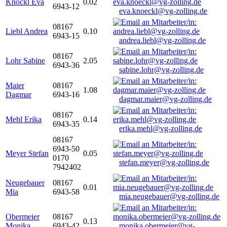
Knöckl Eva
0.02
6943-12
eva.knoeckl@vg-zolling.de
08167
Liebl Andrea
0.10
6943-15
andrea.liebl@vg-zolling.de
08167
Lohr Sabine
2.05
6943-36
sabine.lohr@vg-zolling.de
Maier
08167
1.08
Dagmar
6943-16
dagmar.maier@vg-zolling.de
08167
Mehl Erika
0.14
6943-35
erika.mehl@vg-zolling.de
08167
6943-50
Meyer Stefan
0.05
0170
stefan.meyer@vg-zolling.de
7942402
Neugebauer
08167
0.01
Mia
6943-58
mia.neugebauer@vg-zolling.de
Obermeier
08167
0.13
Monika
6943-42
monika.obermeier@vg-