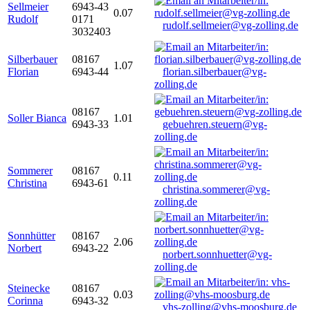
Sellmeier
6943-43
0.07
Rudolf
0171
rudolf.sellmeier@vg-zolling.de
3032403
Silberbauer
08167
1.07
Florian
6943-44
florian.silberbauer@vg-
zolling.de
08167
Soller Bianca
1.01
6943-33
gebuehren.steuern@vg-
zolling.de
Sommerer
08167
0.11
Christina
6943-61
christina.sommerer@vg-
zolling.de
Sonnhütter
08167
2.06
Norbert
6943-22
norbert.sonnhuetter@vg-
zolling.de
Steinecke
08167
0.03
Corinna
6943-32
vhs-zolling@vhs-moosburg.de