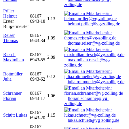
zolling.de
Priller
Helmut
08167
1.13
Erster
6943-18
helmut.priller@vg-zolling.de
Bürgermeister
Reiser
08167
1.09
Thomas
6943-34
thomas.reiser@vg-zolling.de
Riesch
08167
2.09
Maximilian
6943-55
maximilian.riesch@vg-
zolling.de
Rottmüller
08167
0.12
Julia
6943-62
julia.rottmueller@vg-zolling.de
Schranner
08167
1.06
Florian
6943-17
florian.schranner@vg-
zolling.de
08167
Schütt Lukas
1.15
6943-20
lukas.schuett@vg-zolling.de
08167