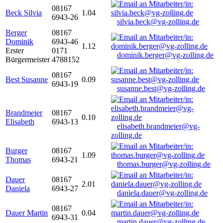
08167
Beck Silvia
1.04
6943-26
silvia.beck@vg-zolling.de
Berger
08167
Dominik
6943-46
1.12
Erster
0171
dominik.berger@vg-zolling.de
Bürgermeister
4788152
08167
Best Susanne
0.09
6943-19
susanne.best@vg-zolling.de
Brandmeier
08167
0.10
Elisabeth
6943-13
elisabeth.brandmeier@vg-
zolling.de
Burger
08167
1.09
Thomas
6943-21
thomas.burger@vg-zolling.de
Dauer
08167
2.01
Daniela
6943-27
daniela.dauer@vg-zolling.de
08167
Dauer Martin
0.04
6943-31
martin.dauer@vg-zolling.de