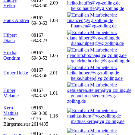
Hauffe
08167
2.09
Heiko
6943-60
heiko.hauffe@vg-zolling.de
08167
Hauk Andrea
1.03
6943-63
finanzen@vg-zolling.de
Hilpert
08167
Diana
6943-23
diana.hilpert@vg-zolling.de
Hoxhaj
08167
1.06
Qendrim
6943-53
qendrim.hoxhaj@vg-zolling.de
08167
Huber Heike
2.01
6943-66
heike.huber@vg-zolling.de
Huber
08167
1.01
Melanie
6943-52
gebuehren.steuern@vg-
zolling.de
Kern
08167
Mathias
6943-30
1.16
Erster
0175
mathias.kern@vg-zolling.de
Bürgermeister
2614485
08167