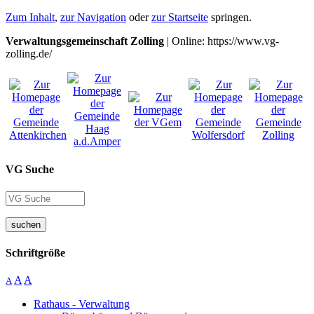
Zum Inhalt
,
zur Navigation
oder
zur Startseite
springen.
Verwaltungsgemeinschaft Zolling
| Online: https://www.vg-
zolling.de/
VG Suche
suchen
Schriftgröße
A
A
A
Rathaus - Verwaltung