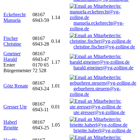
Eckebrecht
08167
1.14
Manuela
6943-59
manuela.eckebrecht@vg-
zolling.de
Fischer
08167
0.14
Christine
6943-28
christine.fischer@vg-zolling.de
Gmeiner
08167
Harald
6943-47
1.17
Erster
0170 65
harald.gmeiner@vg-zolling.de
Bürgermeister
72 528
08167
Götz Renate
1.01
6943-24
gebuehren.steuern@vg-
zolling.de
08167
Gresser Ute
0.01
6943-11
ute.gresser@vg-zolling.de
Haberl
08167
1.05
Brigitte
6943-25
brigitte.haberl@vg-zolling.de