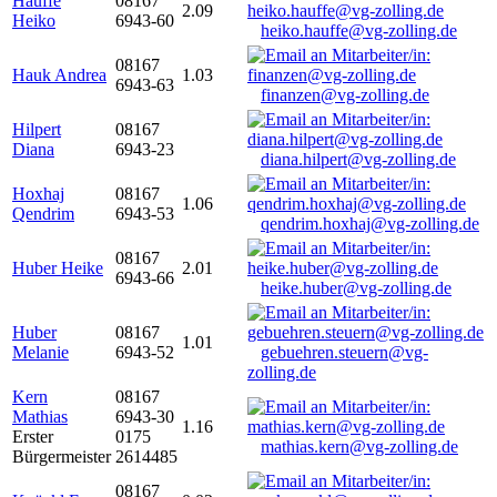
Hauffe
08167
2.09
Heiko
6943-60
heiko.hauffe@vg-zolling.de
08167
Hauk Andrea
1.03
6943-63
finanzen@vg-zolling.de
Hilpert
08167
Diana
6943-23
diana.hilpert@vg-zolling.de
Hoxhaj
08167
1.06
Qendrim
6943-53
qendrim.hoxhaj@vg-zolling.de
08167
Huber Heike
2.01
6943-66
heike.huber@vg-zolling.de
Huber
08167
1.01
Melanie
6943-52
gebuehren.steuern@vg-
zolling.de
Kern
08167
Mathias
6943-30
1.16
Erster
0175
mathias.kern@vg-zolling.de
Bürgermeister
2614485
08167