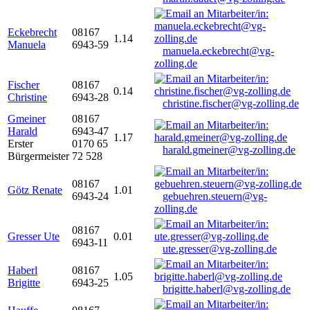
Eckebrecht
08167
1.14
Manuela
6943-59
manuela.eckebrecht@vg-
zolling.de
Fischer
08167
0.14
Christine
6943-28
christine.fischer@vg-zolling.de
Gmeiner
08167
Harald
6943-47
1.17
Erster
0170 65
harald.gmeiner@vg-zolling.de
Bürgermeister
72 528
08167
Götz Renate
1.01
6943-24
gebuehren.steuern@vg-
zolling.de
08167
Gresser Ute
0.01
6943-11
ute.gresser@vg-zolling.de
Haberl
08167
1.05
Brigitte
6943-25
brigitte.haberl@vg-zolling.de