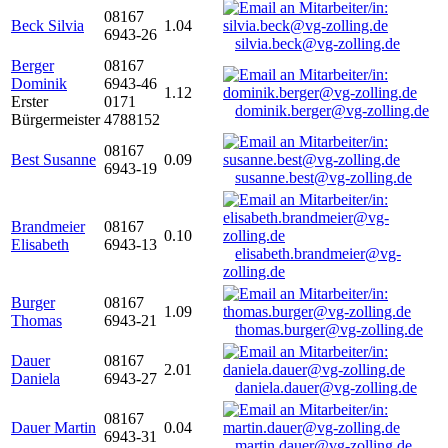
08167
Beck Silvia
1.04
6943-26
silvia.beck@vg-zolling.de
Berger
08167
Dominik
6943-46
1.12
Erster
0171
dominik.berger@vg-zolling.de
Bürgermeister
4788152
08167
Best Susanne
0.09
6943-19
susanne.best@vg-zolling.de
Brandmeier
08167
0.10
Elisabeth
6943-13
elisabeth.brandmeier@vg-
zolling.de
Burger
08167
1.09
Thomas
6943-21
thomas.burger@vg-zolling.de
Dauer
08167
2.01
Daniela
6943-27
daniela.dauer@vg-zolling.de
08167
Dauer Martin
0.04
6943-31
martin.dauer@vg-zolling.de