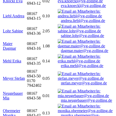
Knöckl Eva
0.02
6943-12
eva.knoeckl@vg-zolling.de
08167
Liebl Andrea
0.10
6943-15
andrea.liebl@vg-zolling.de
08167
Lohr Sabine
2.05
6943-36
sabine.lohr@vg-zolling.de
Maier
08167
1.08
Dagmar
6943-16
dagmar.maier@vg-zolling.de
08167
Mehl Erika
0.14
6943-35
erika.mehl@vg-zolling.de
08167
6943-50
Meyer Stefan
0.05
0170
stefan.meyer@vg-zolling.de
7942402
Neugebauer
08167
0.01
Mia
6943-58
mia.neugebauer@vg-zolling.de
Obermeier
08167
0.13
Monika
6943-42
monika.obermeier@vg-