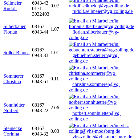
Sellmeier
6943-43
0.07
Rudolf
0171
rudolf.sellmeier@vg-zolling.de
3032403
Silberbauer
08167
1.07
Florian
6943-44
florian.silberbauer@vg-
zolling.de
08167
Soller Bianca
1.01
6943-33
gebuehren.steuern@vg-
zolling.de
Sommerer
08167
0.11
Christina
6943-61
christina.sommerer@vg-
zolling.de
Sonnhütter
08167
2.06
Norbert
6943-22
norbert.sonnhuetter@vg-
zolling.de
Steinecke
08167
0.03
Corinna
6943-32
vhs-zolling@vhs-moosburg.de