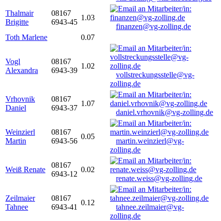
Thalmair
08167
1.03
Brigitte
6943-45
finanzen@vg-zolling.de
Toth Marlene
0.07
Vogl
08167
1.02
Alexandra
6943-39
vollstreckungsstelle@vg-
zolling.de
Vrhovnik
08167
1.07
Daniel
6943-37
daniel.vrhovnik@vg-zolling.de
Weinzierl
08167
0.05
Martin
6943-56
martin.weinzierl@vg-
zolling.de
08167
Weiß Renate
0.02
6943-12
renate.weiss@vg-zolling.de
Zeilmaier
08167
0.12
Tahnee
6943-41
tahnee.zeilmaier@vg-
zolling.de