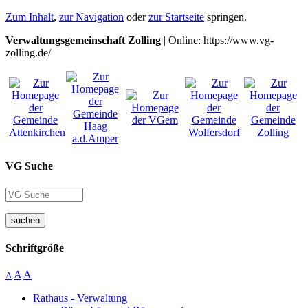
Zum Inhalt
,
zur Navigation
oder
zur Startseite
springen.
Verwaltungsgemeinschaft Zolling
| Online: https://www.vg-
zolling.de/
VG Suche
suchen
Schriftgröße
A
A
A
Rathaus - Verwaltung