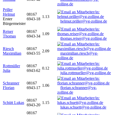
zolling.de
Priller
Helmut
08167
1.13
Erster
6943-18
helmut.priller@vg-zolling.de
Bürgermeister
Reiser
08167
1.09
Thomas
6943-34
thomas.reiser@vg-zolling.de
Riesch
08167
2.09
Maximilian
6943-55
maximilian.riesch@vg-
zolling.de
Rottmüller
08167
0.12
Julia
6943-62
julia.rottmueller@vg-zolling.de
Schranner
08167
1.06
Florian
6943-17
florian.schranner@vg-
zolling.de
08167
Schütt Lukas
1.15
6943-20
lukas.schuett@vg-zolling.de
08167