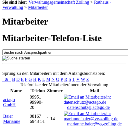
Sie sind hier:
Verwaltungsgemeinschaft Zolling
>
Rathaus -
Verwaltung
>
Mitarbeiter
Mitarbeiter
Mitarbeiter-Telefon-Liste
Sprung zu den Mitarbeitern mit dem Anfangsbuchstaben:
a
B
D
E
F
G
H
K
L
M
N
O
P
R
S
T
V
W
Z
Telefonliste der Mitarbeiter/innen der Verwaltung
Name
Telefon
Zimmer
Mail
09951
actago
99990-
GmbH
20
datenschutz@actago.de
Baier
08167
1.14
Marianne
6943-51
marianne.baier@vg-zolling.de