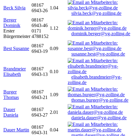
08167
Beck Silvia
1.04
6943-26
silvia.beck@vg-zolling.de
Berger
08167
Dominik
6943-46
1.12
Erster
0171
dominik.berger@vg-zolling.de
Bürgermeister
4788152
08167
Best Susanne
0.09
6943-19
susanne.best@vg-zolling.de
Brandmeier
08167
0.10
Elisabeth
6943-13
elisabeth.brandmeier@vg-
zolling.de
Burger
08167
1.09
Thomas
6943-21
thomas.burger@vg-zolling.de
Dauer
08167
2.01
Daniela
6943-27
daniela.dauer@vg-zolling.de
08167
Dauer Martin
0.04
6943-31
martin.dauer@vg-zolling.de