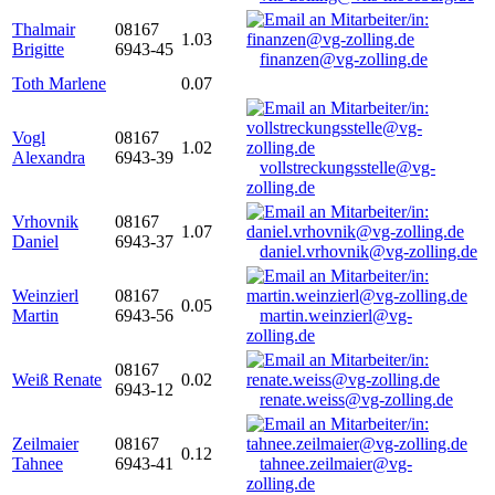
Thalmair
08167
1.03
Brigitte
6943-45
finanzen@vg-zolling.de
Toth Marlene
0.07
Vogl
08167
1.02
Alexandra
6943-39
vollstreckungsstelle@vg-
zolling.de
Vrhovnik
08167
1.07
Daniel
6943-37
daniel.vrhovnik@vg-zolling.de
Weinzierl
08167
0.05
Martin
6943-56
martin.weinzierl@vg-
zolling.de
08167
Weiß Renate
0.02
6943-12
renate.weiss@vg-zolling.de
Zeilmaier
08167
0.12
Tahnee
6943-41
tahnee.zeilmaier@vg-
zolling.de