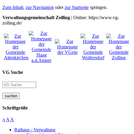
Zum Inhalt
,
zur Navigation
oder
zur Startseite
springen.
Verwaltungsgemeinschaft Zolling
| Online: https://www.vg-
zolling.de/
VG Suche
suchen
Schriftgröße
A
A
A
Rathaus - Verwaltung