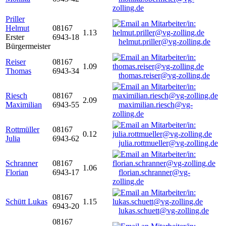
zolling.de
Priller
Helmut
08167
1.13
Erster
6943-18
helmut.priller@vg-zolling.de
Bürgermeister
Reiser
08167
1.09
Thomas
6943-34
thomas.reiser@vg-zolling.de
Riesch
08167
2.09
Maximilian
6943-55
maximilian.riesch@vg-
zolling.de
Rottmüller
08167
0.12
Julia
6943-62
julia.rottmueller@vg-zolling.de
Schranner
08167
1.06
Florian
6943-17
florian.schranner@vg-
zolling.de
08167
Schütt Lukas
1.15
6943-20
lukas.schuett@vg-zolling.de
08167