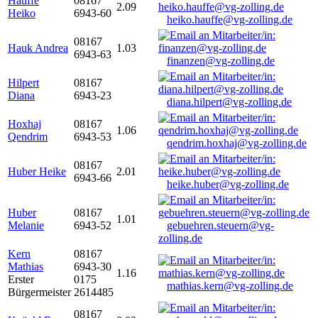
Hauffe
08167
2.09
Heiko
6943-60
heiko.hauffe@vg-zolling.de
08167
Hauk Andrea
1.03
6943-63
finanzen@vg-zolling.de
Hilpert
08167
Diana
6943-23
diana.hilpert@vg-zolling.de
Hoxhaj
08167
1.06
Qendrim
6943-53
qendrim.hoxhaj@vg-zolling.de
08167
Huber Heike
2.01
6943-66
heike.huber@vg-zolling.de
Huber
08167
1.01
Melanie
6943-52
gebuehren.steuern@vg-
zolling.de
Kern
08167
Mathias
6943-30
1.16
Erster
0175
mathias.kern@vg-zolling.de
Bürgermeister
2614485
08167