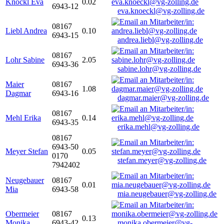
Knöckl Eva
0.02
6943-12
eva.knoeckl@vg-zolling.de
08167
Liebl Andrea
0.10
6943-15
andrea.liebl@vg-zolling.de
08167
Lohr Sabine
2.05
6943-36
sabine.lohr@vg-zolling.de
Maier
08167
1.08
Dagmar
6943-16
dagmar.maier@vg-zolling.de
08167
Mehl Erika
0.14
6943-35
erika.mehl@vg-zolling.de
08167
6943-50
Meyer Stefan
0.05
0170
stefan.meyer@vg-zolling.de
7942402
Neugebauer
08167
0.01
Mia
6943-58
mia.neugebauer@vg-zolling.de
Obermeier
08167
0.13
Monika
6943-42
monika.obermeier@vg-