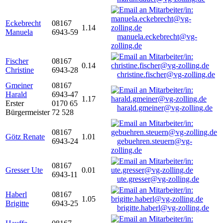
Eckebrecht
08167
1.14
Manuela
6943-59
manuela.eckebrecht@vg-
zolling.de
Fischer
08167
0.14
Christine
6943-28
christine.fischer@vg-zolling.de
Gmeiner
08167
Harald
6943-47
1.17
Erster
0170 65
harald.gmeiner@vg-zolling.de
Bürgermeister
72 528
08167
Götz Renate
1.01
6943-24
gebuehren.steuern@vg-
zolling.de
08167
Gresser Ute
0.01
6943-11
ute.gresser@vg-zolling.de
Haberl
08167
1.05
Brigitte
6943-25
brigitte.haberl@vg-zolling.de