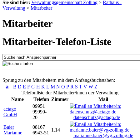
Sie sind hier:
Verwaltungsgemeinschaft Zolling
>
Rathaus -
Verwaltung
>
Mitarbeiter
Mitarbeiter
Mitarbeiter-Telefon-Liste
Sprung zu den Mitarbeitern mit dem Anfangsbuchstaben:
a
B
D
E
F
G
H
K
L
M
N
O
P
R
S
T
V
W
Z
Telefonliste der Mitarbeiter/innen der Verwaltung
Name
Telefon
Zimmer
Mail
09951
actago
99990-
GmbH
20
datenschutz@actago.de
Baier
08167
1.14
Marianne
6943-51
marianne.baier@vg-zolling.de