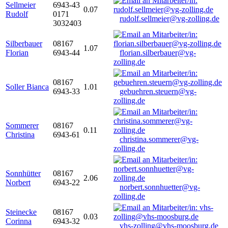
Sellmeier
6943-43
0.07
Rudolf
0171
rudolf.sellmeier@vg-zolling.de
3032403
Silberbauer
08167
1.07
Florian
6943-44
florian.silberbauer@vg-
zolling.de
08167
Soller Bianca
1.01
6943-33
gebuehren.steuern@vg-
zolling.de
Sommerer
08167
0.11
Christina
6943-61
christina.sommerer@vg-
zolling.de
Sonnhütter
08167
2.06
Norbert
6943-22
norbert.sonnhuetter@vg-
zolling.de
Steinecke
08167
0.03
Corinna
6943-32
vhs-zolling@vhs-moosburg.de