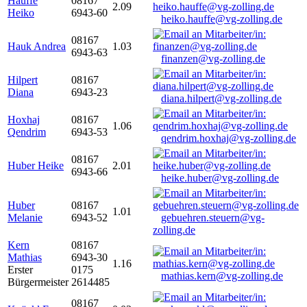
Hauffe
08167
2.09
Heiko
6943-60
heiko.hauffe@vg-zolling.de
08167
Hauk Andrea
1.03
6943-63
finanzen@vg-zolling.de
Hilpert
08167
Diana
6943-23
diana.hilpert@vg-zolling.de
Hoxhaj
08167
1.06
Qendrim
6943-53
qendrim.hoxhaj@vg-zolling.de
08167
Huber Heike
2.01
6943-66
heike.huber@vg-zolling.de
Huber
08167
1.01
Melanie
6943-52
gebuehren.steuern@vg-
zolling.de
Kern
08167
Mathias
6943-30
1.16
Erster
0175
mathias.kern@vg-zolling.de
Bürgermeister
2614485
08167