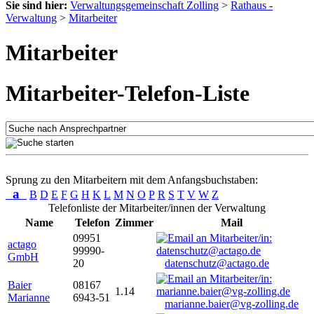
Sie sind hier:
Verwaltungsgemeinschaft Zolling
>
Rathaus -
Verwaltung
>
Mitarbeiter
Mitarbeiter
Mitarbeiter-Telefon-Liste
Sprung zu den Mitarbeitern mit dem Anfangsbuchstaben:
a
B
D
E
F
G
H
K
L
M
N
O
P
R
S
T
V
W
Z
Telefonliste der Mitarbeiter/innen der Verwaltung
Name
Telefon
Zimmer
Mail
09951
actago
99990-
GmbH
20
datenschutz@actago.de
Baier
08167
1.14
Marianne
6943-51
marianne.baier@vg-zolling.de