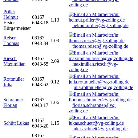
zolling.de
Priller
Helmut
08167
1.13
Erster
6943-18
helmut.priller@vg-zolling.de
Bürgermeister
Reiser
08167
1.09
Thomas
6943-34
thomas.reiser@vg-zolling.de
Riesch
08167
2.09
Maximilian
6943-55
maximilian.riesch@vg-
zolling.de
Rottmüller
08167
0.12
Julia
6943-62
julia.rottmueller@vg-zolling.de
Schranner
08167
1.06
Florian
6943-17
florian.schranner@vg-
zolling.de
08167
Schütt Lukas
1.15
6943-20
lukas.schuett@vg-zolling.de
08167