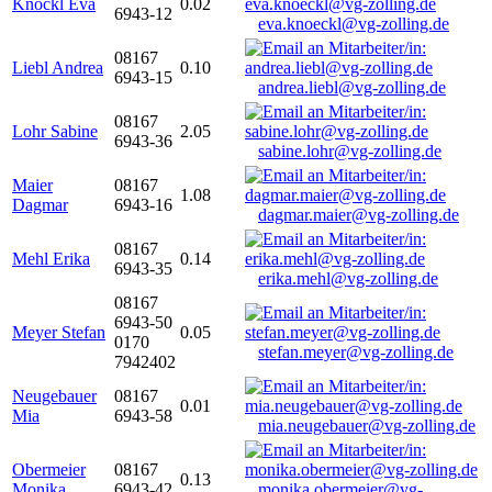
Knöckl Eva
0.02
6943-12
eva.knoeckl@vg-zolling.de
08167
Liebl Andrea
0.10
6943-15
andrea.liebl@vg-zolling.de
08167
Lohr Sabine
2.05
6943-36
sabine.lohr@vg-zolling.de
Maier
08167
1.08
Dagmar
6943-16
dagmar.maier@vg-zolling.de
08167
Mehl Erika
0.14
6943-35
erika.mehl@vg-zolling.de
08167
6943-50
Meyer Stefan
0.05
0170
stefan.meyer@vg-zolling.de
7942402
Neugebauer
08167
0.01
Mia
6943-58
mia.neugebauer@vg-zolling.de
Obermeier
08167
0.13
Monika
6943-42
monika.obermeier@vg-