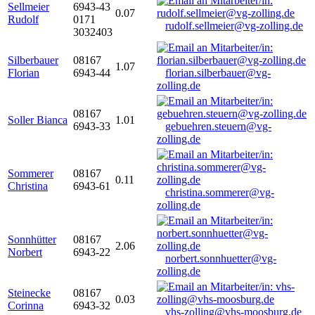
Sellmeier
6943-43
0.07
Rudolf
0171
rudolf.sellmeier@vg-zolling.de
3032403
Silberbauer
08167
1.07
Florian
6943-44
florian.silberbauer@vg-
zolling.de
08167
Soller Bianca
1.01
6943-33
gebuehren.steuern@vg-
zolling.de
Sommerer
08167
0.11
Christina
6943-61
christina.sommerer@vg-
zolling.de
Sonnhütter
08167
2.06
Norbert
6943-22
norbert.sonnhuetter@vg-
zolling.de
Steinecke
08167
0.03
Corinna
6943-32
vhs-zolling@vhs-moosburg.de