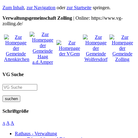
Zum Inhalt
,
zur Navigation
oder
zur Startseite
springen.
Verwaltungsgemeinschaft Zolling
| Online: https://www.vg-
zolling.de/
VG Suche
suchen
Schriftgröße
A
A
A
Rathaus - Verwaltung