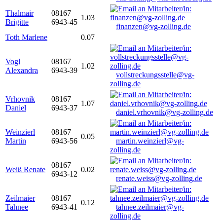
Thalmair
08167
1.03
Brigitte
6943-45
finanzen@vg-zolling.de
Toth Marlene
0.07
Vogl
08167
1.02
Alexandra
6943-39
vollstreckungsstelle@vg-
zolling.de
Vrhovnik
08167
1.07
Daniel
6943-37
daniel.vrhovnik@vg-zolling.de
Weinzierl
08167
0.05
Martin
6943-56
martin.weinzierl@vg-
zolling.de
08167
Weiß Renate
0.02
6943-12
renate.weiss@vg-zolling.de
Zeilmaier
08167
0.12
Tahnee
6943-41
tahnee.zeilmaier@vg-
zolling.de