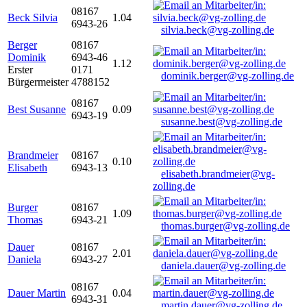
08167
Beck Silvia
1.04
6943-26
silvia.beck@vg-zolling.de
Berger
08167
Dominik
6943-46
1.12
Erster
0171
dominik.berger@vg-zolling.de
Bürgermeister
4788152
08167
Best Susanne
0.09
6943-19
susanne.best@vg-zolling.de
Brandmeier
08167
0.10
Elisabeth
6943-13
elisabeth.brandmeier@vg-
zolling.de
Burger
08167
1.09
Thomas
6943-21
thomas.burger@vg-zolling.de
Dauer
08167
2.01
Daniela
6943-27
daniela.dauer@vg-zolling.de
08167
Dauer Martin
0.04
6943-31
martin.dauer@vg-zolling.de