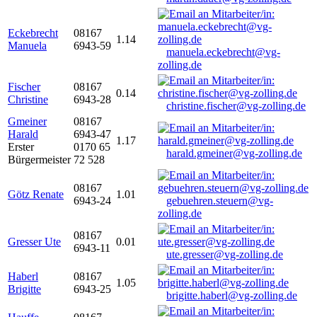
Eckebrecht
08167
1.14
Manuela
6943-59
manuela.eckebrecht@vg-
zolling.de
Fischer
08167
0.14
Christine
6943-28
christine.fischer@vg-zolling.de
Gmeiner
08167
Harald
6943-47
1.17
Erster
0170 65
harald.gmeiner@vg-zolling.de
Bürgermeister
72 528
08167
Götz Renate
1.01
6943-24
gebuehren.steuern@vg-
zolling.de
08167
Gresser Ute
0.01
6943-11
ute.gresser@vg-zolling.de
Haberl
08167
1.05
Brigitte
6943-25
brigitte.haberl@vg-zolling.de