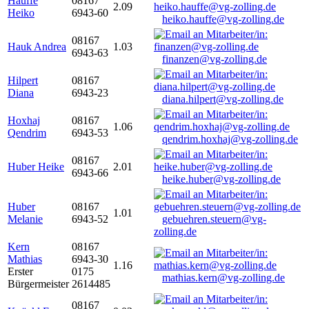
Hauffe
08167
2.09
Heiko
6943-60
heiko.hauffe@vg-zolling.de
08167
Hauk Andrea
1.03
6943-63
finanzen@vg-zolling.de
Hilpert
08167
Diana
6943-23
diana.hilpert@vg-zolling.de
Hoxhaj
08167
1.06
Qendrim
6943-53
qendrim.hoxhaj@vg-zolling.de
08167
Huber Heike
2.01
6943-66
heike.huber@vg-zolling.de
Huber
08167
1.01
Melanie
6943-52
gebuehren.steuern@vg-
zolling.de
Kern
08167
Mathias
6943-30
1.16
Erster
0175
mathias.kern@vg-zolling.de
Bürgermeister
2614485
08167