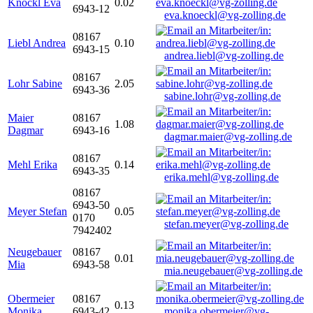
Knöckl Eva
0.02
6943-12
eva.knoeckl@vg-zolling.de
08167
Liebl Andrea
0.10
6943-15
andrea.liebl@vg-zolling.de
08167
Lohr Sabine
2.05
6943-36
sabine.lohr@vg-zolling.de
Maier
08167
1.08
Dagmar
6943-16
dagmar.maier@vg-zolling.de
08167
Mehl Erika
0.14
6943-35
erika.mehl@vg-zolling.de
08167
6943-50
Meyer Stefan
0.05
0170
stefan.meyer@vg-zolling.de
7942402
Neugebauer
08167
0.01
Mia
6943-58
mia.neugebauer@vg-zolling.de
Obermeier
08167
0.13
Monika
6943-42
monika.obermeier@vg-