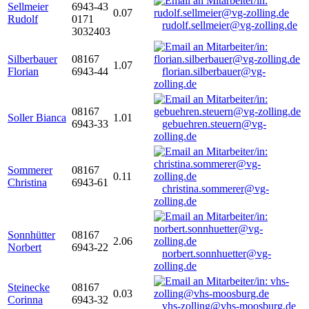
Sellmeier
6943-43
0.07
Rudolf
0171
rudolf.sellmeier@vg-zolling.de
3032403
Silberbauer
08167
1.07
Florian
6943-44
florian.silberbauer@vg-
zolling.de
08167
Soller Bianca
1.01
6943-33
gebuehren.steuern@vg-
zolling.de
Sommerer
08167
0.11
Christina
6943-61
christina.sommerer@vg-
zolling.de
Sonnhütter
08167
2.06
Norbert
6943-22
norbert.sonnhuetter@vg-
zolling.de
Steinecke
08167
0.03
Corinna
6943-32
vhs-zolling@vhs-moosburg.de