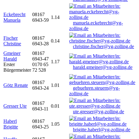
Eckebrecht
08167
1.14
Manuela
6943-59
manuela.eckebrecht@vg-
zolling.de
Fischer
08167
0.14
Christine
6943-28
christine.fischer@vg-zolling.de
Gmeiner
08167
Harald
6943-47
1.17
Erster
0170 65
harald.gmeiner@vg-zolling.de
Bürgermeister
72 528
08167
Götz Renate
1.01
6943-24
gebuehren.steuern@vg-
zolling.de
08167
Gresser Ute
0.01
6943-11
ute.gresser@vg-zolling.de
Haberl
08167
1.05
Brigitte
6943-25
brigitte.haberl@vg-zolling.de