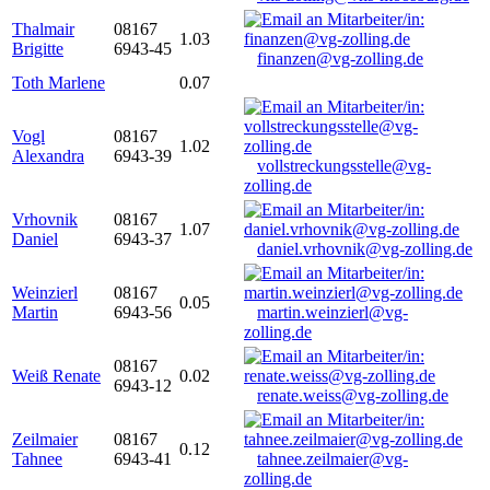
Thalmair
08167
1.03
Brigitte
6943-45
finanzen@vg-zolling.de
Toth Marlene
0.07
Vogl
08167
1.02
Alexandra
6943-39
vollstreckungsstelle@vg-
zolling.de
Vrhovnik
08167
1.07
Daniel
6943-37
daniel.vrhovnik@vg-zolling.de
Weinzierl
08167
0.05
Martin
6943-56
martin.weinzierl@vg-
zolling.de
08167
Weiß Renate
0.02
6943-12
renate.weiss@vg-zolling.de
Zeilmaier
08167
0.12
Tahnee
6943-41
tahnee.zeilmaier@vg-
zolling.de