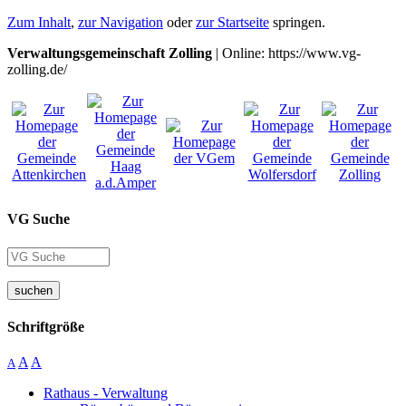
Zum Inhalt
,
zur Navigation
oder
zur Startseite
springen.
Verwaltungsgemeinschaft Zolling
| Online: https://www.vg-
zolling.de/
VG Suche
suchen
Schriftgröße
A
A
A
Rathaus - Verwaltung