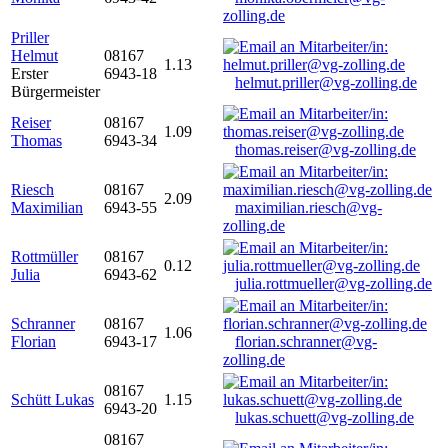
zolling.de
Priller
Helmut
08167
1.13
Erster
6943-18
helmut.priller@vg-zolling.de
Bürgermeister
Reiser
08167
1.09
Thomas
6943-34
thomas.reiser@vg-zolling.de
Riesch
08167
2.09
Maximilian
6943-55
maximilian.riesch@vg-
zolling.de
Rottmüller
08167
0.12
Julia
6943-62
julia.rottmueller@vg-zolling.de
Schranner
08167
1.06
Florian
6943-17
florian.schranner@vg-
zolling.de
08167
Schütt Lukas
1.15
6943-20
lukas.schuett@vg-zolling.de
08167