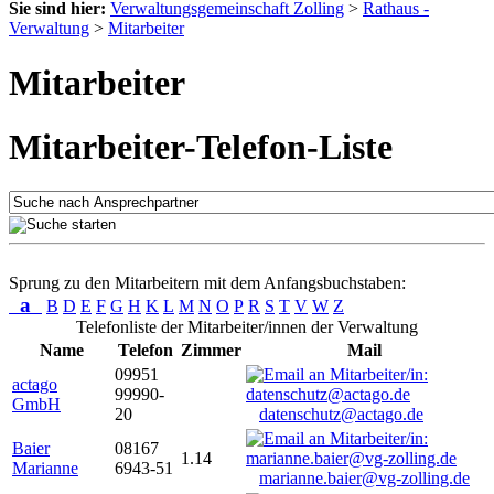
Sie sind hier:
Verwaltungsgemeinschaft Zolling
>
Rathaus -
Verwaltung
>
Mitarbeiter
Mitarbeiter
Mitarbeiter-Telefon-Liste
Sprung zu den Mitarbeitern mit dem Anfangsbuchstaben:
a
B
D
E
F
G
H
K
L
M
N
O
P
R
S
T
V
W
Z
Telefonliste der Mitarbeiter/innen der Verwaltung
Name
Telefon
Zimmer
Mail
09951
actago
99990-
GmbH
20
datenschutz@actago.de
Baier
08167
1.14
Marianne
6943-51
marianne.baier@vg-zolling.de