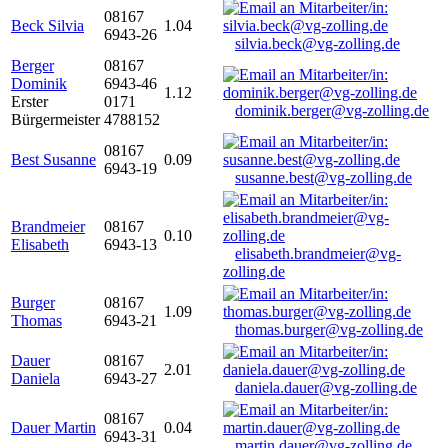
08167
Beck Silvia
1.04
6943-26
silvia.beck@vg-zolling.de
Berger
08167
Dominik
6943-46
1.12
Erster
0171
dominik.berger@vg-zolling.de
Bürgermeister
4788152
08167
Best Susanne
0.09
6943-19
susanne.best@vg-zolling.de
Brandmeier
08167
0.10
Elisabeth
6943-13
elisabeth.brandmeier@vg-
zolling.de
Burger
08167
1.09
Thomas
6943-21
thomas.burger@vg-zolling.de
Dauer
08167
2.01
Daniela
6943-27
daniela.dauer@vg-zolling.de
08167
Dauer Martin
0.04
6943-31
martin.dauer@vg-zolling.de