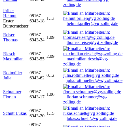
zolling.de
Priller
Helmut
08167
1.13
Erster
6943-18
helmut.priller@vg-zolling.de
Bürgermeister
Reiser
08167
1.09
Thomas
6943-34
thomas.reiser@vg-zolling.de
Riesch
08167
2.09
Maximilian
6943-55
maximilian.riesch@vg-
zolling.de
Rottmüller
08167
0.12
Julia
6943-62
julia.rottmueller@vg-zolling.de
Schranner
08167
1.06
Florian
6943-17
florian.schranner@vg-
zolling.de
08167
Schütt Lukas
1.15
6943-20
lukas.schuett@vg-zolling.de
08167