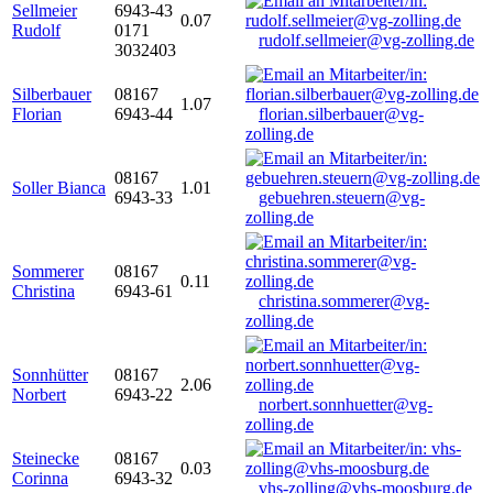
Sellmeier
6943-43
0.07
Rudolf
0171
rudolf.sellmeier@vg-zolling.de
3032403
Silberbauer
08167
1.07
Florian
6943-44
florian.silberbauer@vg-
zolling.de
08167
Soller Bianca
1.01
6943-33
gebuehren.steuern@vg-
zolling.de
Sommerer
08167
0.11
Christina
6943-61
christina.sommerer@vg-
zolling.de
Sonnhütter
08167
2.06
Norbert
6943-22
norbert.sonnhuetter@vg-
zolling.de
Steinecke
08167
0.03
Corinna
6943-32
vhs-zolling@vhs-moosburg.de