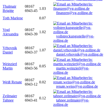
Thalmair
08167
1.03
Brigitte
6943-45
finanzen@vg-zolling.de
Toth Marlene
0.07
Vogl
08167
1.02
Alexandra
6943-39
vollstreckungsstelle@vg-
zolling.de
Vrhovnik
08167
1.07
Daniel
6943-37
daniel.vrhovnik@vg-zolling.de
Weinzierl
08167
0.05
Martin
6943-56
martin.weinzierl@vg-
zolling.de
08167
Weiß Renate
0.02
6943-12
renate.weiss@vg-zolling.de
Zeilmaier
08167
0.12
Tahnee
6943-41
tahnee.zeilmaier@vg-
zolling.de