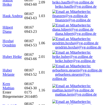
Hauffe
08167
2.09
Heiko
6943-60
heiko.hauffe@vg-zolling.de
08167
Hauk Andrea
1.03
6943-63
finanzen@vg-zolling.de
Hilpert
08167
Diana
6943-23
diana.hilpert@vg-zolling.de
Hoxhaj
08167
1.06
Qendrim
6943-53
qendrim.hoxhaj@vg-zolling.de
08167
Huber Heike
2.01
6943-66
heike.huber@vg-zolling.de
Huber
08167
1.01
Melanie
6943-52
gebuehren.steuern@vg-
zolling.de
Kern
08167
Mathias
6943-30
1.16
Erster
0175
mathias.kern@vg-zolling.de
Bürgermeister
2614485
08167