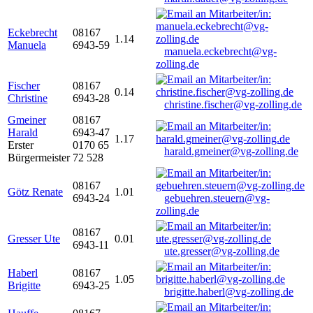
Eckebrecht
08167
1.14
Manuela
6943-59
manuela.eckebrecht@vg-
zolling.de
Fischer
08167
0.14
Christine
6943-28
christine.fischer@vg-zolling.de
Gmeiner
08167
Harald
6943-47
1.17
Erster
0170 65
harald.gmeiner@vg-zolling.de
Bürgermeister
72 528
08167
Götz Renate
1.01
6943-24
gebuehren.steuern@vg-
zolling.de
08167
Gresser Ute
0.01
6943-11
ute.gresser@vg-zolling.de
Haberl
08167
1.05
Brigitte
6943-25
brigitte.haberl@vg-zolling.de