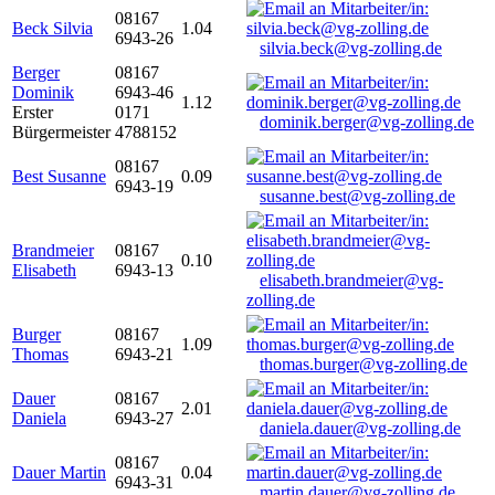
08167
Beck Silvia
1.04
6943-26
silvia.beck@vg-zolling.de
Berger
08167
Dominik
6943-46
1.12
Erster
0171
dominik.berger@vg-zolling.de
Bürgermeister
4788152
08167
Best Susanne
0.09
6943-19
susanne.best@vg-zolling.de
Brandmeier
08167
0.10
Elisabeth
6943-13
elisabeth.brandmeier@vg-
zolling.de
Burger
08167
1.09
Thomas
6943-21
thomas.burger@vg-zolling.de
Dauer
08167
2.01
Daniela
6943-27
daniela.dauer@vg-zolling.de
08167
Dauer Martin
0.04
6943-31
martin.dauer@vg-zolling.de