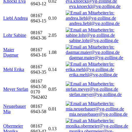
Knöckl Eva
0.02
6943-12
eva.knoeckl@vg-zolling.de
08167
Liebl Andrea
0.10
6943-15
andrea.liebl@vg-zolling.de
08167
Lohr Sabine
2.05
6943-36
sabine.lohr@vg-zolling.de
Maier
08167
1.08
Dagmar
6943-16
dagmar.maier@vg-zolling.de
08167
Mehl Erika
0.14
6943-35
erika.mehl@vg-zolling.de
08167
6943-50
Meyer Stefan
0.05
0170
stefan.meyer@vg-zolling.de
7942402
Neugebauer
08167
0.01
Mia
6943-58
mia.neugebauer@vg-zolling.de
Obermeier
08167
0.13
Monika
6943-42
monika.obermeier@vg-