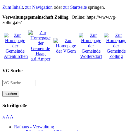
Zum Inhalt
,
zur Navigation
oder
zur Startseite
springen.
Verwaltungsgemeinschaft Zolling
| Online: https://www.vg-
zolling.de/
VG Suche
suchen
Schriftgröße
A
A
A
Rathaus - Verwaltung