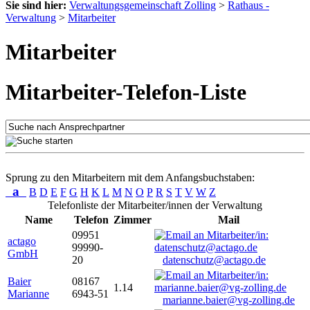
Sie sind hier:
Verwaltungsgemeinschaft Zolling
>
Rathaus -
Verwaltung
>
Mitarbeiter
Mitarbeiter
Mitarbeiter-Telefon-Liste
Sprung zu den Mitarbeitern mit dem Anfangsbuchstaben:
a
B
D
E
F
G
H
K
L
M
N
O
P
R
S
T
V
W
Z
Telefonliste der Mitarbeiter/innen der Verwaltung
Name
Telefon
Zimmer
Mail
09951
actago
99990-
GmbH
20
datenschutz@actago.de
Baier
08167
1.14
Marianne
6943-51
marianne.baier@vg-zolling.de