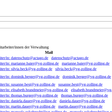
itarbeiter/innen der Verwaltung
Mail
datenschutz@actago.de
marianne.baier@vg-zolling.de
silvia.beck@vg-zolling.de
dominik.berger@vg-zolling.de
susanne.best@vg-zolling.de
elisabeth.brandmeier@vg-
thomas.burger@vg-zolling.de
daniela.dauer@vg-zolling.de
martin.dauer@vg-zolling.de
manuela.eckebrecht@vg-zo