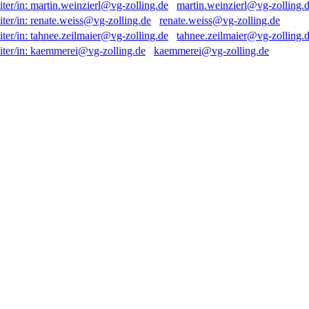
martin.weinzierl@vg-zolling.
renate.weiss@vg-zolling.de
tahnee.zeilmaier@vg-zolling.
kaemmerei@vg-zolling.de