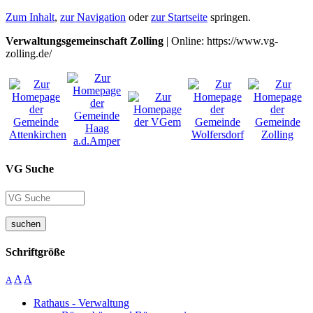
Zum Inhalt
,
zur Navigation
oder
zur Startseite
springen.
Verwaltungsgemeinschaft Zolling
| Online: https://www.vg-
zolling.de/
VG Suche
suchen
Schriftgröße
A
A
A
Rathaus - Verwaltung