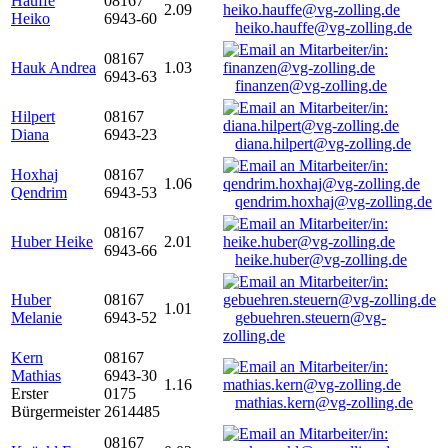
Hauffe
08167
2.09
Heiko
6943-60
heiko.hauffe@vg-zolling.de
08167
Hauk Andrea
1.03
6943-63
finanzen@vg-zolling.de
Hilpert
08167
Diana
6943-23
diana.hilpert@vg-zolling.de
Hoxhaj
08167
1.06
Qendrim
6943-53
qendrim.hoxhaj@vg-zolling.de
08167
Huber Heike
2.01
6943-66
heike.huber@vg-zolling.de
Huber
08167
1.01
Melanie
6943-52
gebuehren.steuern@vg-
zolling.de
Kern
08167
Mathias
6943-30
1.16
Erster
0175
mathias.kern@vg-zolling.de
Bürgermeister
2614485
08167