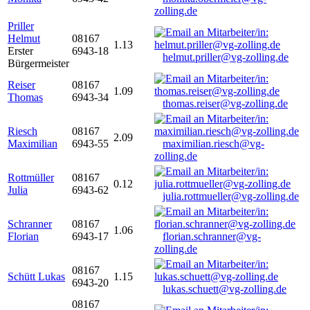
zolling.de
Priller
Helmut
08167
1.13
Erster
6943-18
helmut.priller@vg-zolling.de
Bürgermeister
Reiser
08167
1.09
Thomas
6943-34
thomas.reiser@vg-zolling.de
Riesch
08167
2.09
Maximilian
6943-55
maximilian.riesch@vg-
zolling.de
Rottmüller
08167
0.12
Julia
6943-62
julia.rottmueller@vg-zolling.de
Schranner
08167
1.06
Florian
6943-17
florian.schranner@vg-
zolling.de
08167
Schütt Lukas
1.15
6943-20
lukas.schuett@vg-zolling.de
08167