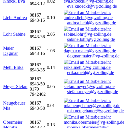
Knöckl Eva
0.02
6943-12
eva.knoeckl@vg-zolling.de
08167
Liebl Andrea
0.10
6943-15
andrea.liebl@vg-zolling.de
08167
Lohr Sabine
2.05
6943-36
sabine.lohr@vg-zolling.de
Maier
08167
1.08
Dagmar
6943-16
dagmar.maier@vg-zolling.de
08167
Mehl Erika
0.14
6943-35
erika.mehl@vg-zolling.de
08167
6943-50
Meyer Stefan
0.05
0170
stefan.meyer@vg-zolling.de
7942402
Neugebauer
08167
0.01
Mia
6943-58
mia.neugebauer@vg-zolling.de
Obermeier
08167
0.13
Monika
6943-42
monika.obermeier@vg-