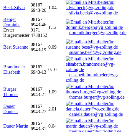
08167
Beck Silvia
1.04
6943-26
silvia.beck@vg-zolling.de
Berger
08167
Dominik
6943-46
1.12
Erster
0171
dominik.berger@vg-zolling.de
Bürgermeister
4788152
08167
Best Susanne
0.09
6943-19
susanne.best@vg-zolling.de
Brandmeier
08167
0.10
Elisabeth
6943-13
elisabeth.brandmeier@vg-
zolling.de
Burger
08167
1.09
Thomas
6943-21
thomas.burger@vg-zolling.de
Dauer
08167
2.01
Daniela
6943-27
daniela.dauer@vg-zolling.de
08167
Dauer Martin
0.04
6943-31
martin.dauer@vg-zolling.de