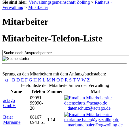
Sie sind hier:
Verwaltungsgemeinschaft Zolling
>
Rathaus -
Verwaltung
>
Mitarbeiter
Mitarbeiter
Mitarbeiter-Telefon-Liste
Sprung zu den Mitarbeitern mit dem Anfangsbuchstaben:
a
B
D
E
F
G
H
K
L
M
N
O
P
R
S
T
V
W
Z
Telefonliste der Mitarbeiter/innen der Verwaltung
Name
Telefon
Zimmer
Mail
09951
actago
99990-
GmbH
20
datenschutz@actago.de
Baier
08167
1.14
Marianne
6943-51
marianne.baier@vg-zolling.de