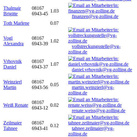
Thalmair
08167
1.03
Brigitte
6943-45
finanzen@vg-zolling.de
Toth Marlene
0.07
Vogl
08167
1.02
Alexandra
6943-39
vollstreckungsstelle@vg-
zolling.de
Vrhovnik
08167
1.07
Daniel
6943-37
daniel.vrhovnik@vg-zolling.de
Weinzierl
08167
0.05
Martin
6943-56
martin.weinzierl@vg-
zolling.de
08167
Weiß Renate
0.02
6943-12
renate.weiss@vg-zolling.de
Zeilmaier
08167
0.12
Tahnee
6943-41
tahnee.zeilmaier@vg-
zolling.de