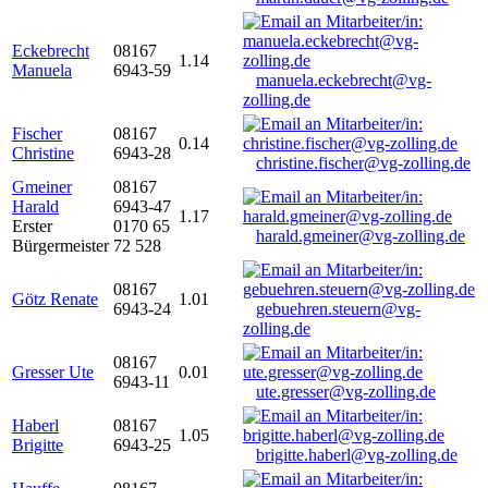
Eckebrecht
08167
1.14
Manuela
6943-59
manuela.eckebrecht@vg-
zolling.de
Fischer
08167
0.14
Christine
6943-28
christine.fischer@vg-zolling.de
Gmeiner
08167
Harald
6943-47
1.17
Erster
0170 65
harald.gmeiner@vg-zolling.de
Bürgermeister
72 528
08167
Götz Renate
1.01
6943-24
gebuehren.steuern@vg-
zolling.de
08167
Gresser Ute
0.01
6943-11
ute.gresser@vg-zolling.de
Haberl
08167
1.05
Brigitte
6943-25
brigitte.haberl@vg-zolling.de