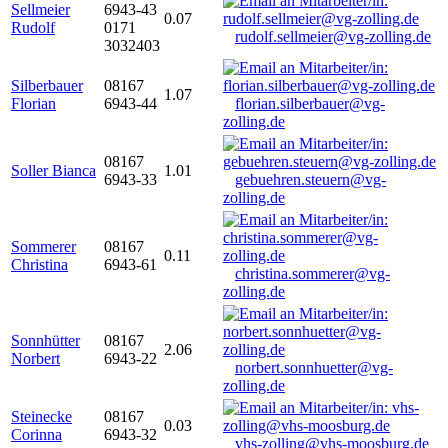
Sellmeier
6943-43
0.07
Rudolf
0171
rudolf.sellmeier@vg-zolling.de
3032403
Silberbauer
08167
1.07
Florian
6943-44
florian.silberbauer@vg-
zolling.de
08167
Soller Bianca
1.01
6943-33
gebuehren.steuern@vg-
zolling.de
Sommerer
08167
0.11
Christina
6943-61
christina.sommerer@vg-
zolling.de
Sonnhütter
08167
2.06
Norbert
6943-22
norbert.sonnhuetter@vg-
zolling.de
Steinecke
08167
0.03
Corinna
6943-32
vhs-zolling@vhs-moosburg.de