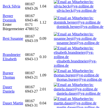
08167
Beck Silvia
1.04
6943-26
silvia.beck@vg-zolling.de
Berger
08167
Dominik
6943-46
1.12
Erster
0171
dominik.berger@vg-zolling.de
Bürgermeister
4788152
08167
Best Susanne
0.09
6943-19
susanne.best@vg-zolling.de
Brandmeier
08167
0.10
Elisabeth
6943-13
elisabeth.brandmeier@vg-
zolling.de
Burger
08167
1.09
Thomas
6943-21
thomas.burger@vg-zolling.de
Dauer
08167
2.01
Daniela
6943-27
daniela.dauer@vg-zolling.de
08167
Dauer Martin
0.04
6943-31
martin.dauer@vg-zolling.de