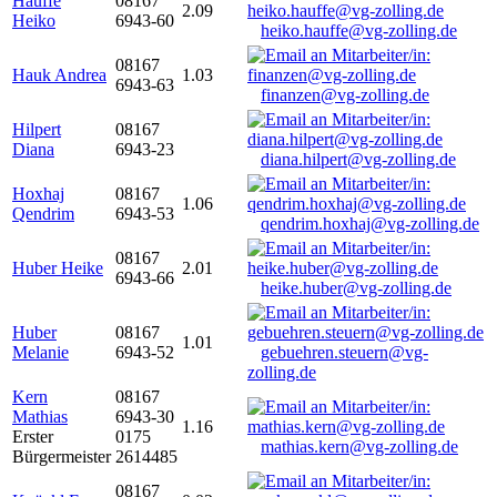
Hauffe
08167
2.09
Heiko
6943-60
heiko.hauffe@vg-zolling.de
08167
Hauk Andrea
1.03
6943-63
finanzen@vg-zolling.de
Hilpert
08167
Diana
6943-23
diana.hilpert@vg-zolling.de
Hoxhaj
08167
1.06
Qendrim
6943-53
qendrim.hoxhaj@vg-zolling.de
08167
Huber Heike
2.01
6943-66
heike.huber@vg-zolling.de
Huber
08167
1.01
Melanie
6943-52
gebuehren.steuern@vg-
zolling.de
Kern
08167
Mathias
6943-30
1.16
Erster
0175
mathias.kern@vg-zolling.de
Bürgermeister
2614485
08167