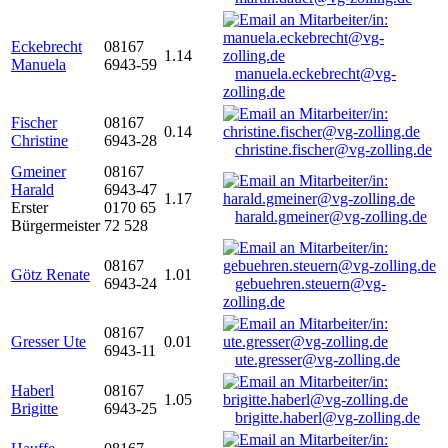
Eckebrecht
08167
1.14
Manuela
6943-59
manuela.eckebrecht@vg-
zolling.de
Fischer
08167
0.14
Christine
6943-28
christine.fischer@vg-zolling.de
Gmeiner
08167
Harald
6943-47
1.17
Erster
0170 65
harald.gmeiner@vg-zolling.de
Bürgermeister
72 528
08167
Götz Renate
1.01
6943-24
gebuehren.steuern@vg-
zolling.de
08167
Gresser Ute
0.01
6943-11
ute.gresser@vg-zolling.de
Haberl
08167
1.05
Brigitte
6943-25
brigitte.haberl@vg-zolling.de