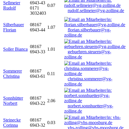
Sellmeier
6943-43
0.07
Rudolf
0171
rudolf.sellmeier@vg-zolling.de
3032403
Silberbauer
08167
1.07
Florian
6943-44
florian.silberbauer@vg-
zolling.de
08167
Soller Bianca
1.01
6943-33
gebuehren.steuern@vg-
zolling.de
Sommerer
08167
0.11
Christina
6943-61
christina.sommerer@vg-
zolling.de
Sonnhütter
08167
2.06
Norbert
6943-22
norbert.sonnhuetter@vg-
zolling.de
Steinecke
08167
0.03
Corinna
6943-32
vhs-zolling@vhs-moosburg.de