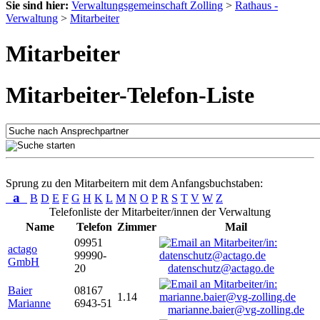
Sie sind hier:
Verwaltungsgemeinschaft Zolling
>
Rathaus -
Verwaltung
>
Mitarbeiter
Mitarbeiter
Mitarbeiter-Telefon-Liste
Sprung zu den Mitarbeitern mit dem Anfangsbuchstaben:
a
B
D
E
F
G
H
K
L
M
N
O
P
R
S
T
V
W
Z
Telefonliste der Mitarbeiter/innen der Verwaltung
Name
Telefon
Zimmer
Mail
09951
actago
99990-
GmbH
20
datenschutz@actago.de
Baier
08167
1.14
Marianne
6943-51
marianne.baier@vg-zolling.de