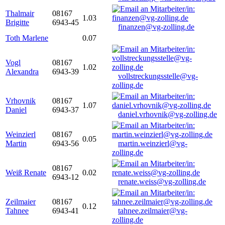
Thalmair
08167
1.03
Brigitte
6943-45
finanzen@vg-zolling.de
Toth Marlene
0.07
Vogl
08167
1.02
Alexandra
6943-39
vollstreckungsstelle@vg-
zolling.de
Vrhovnik
08167
1.07
Daniel
6943-37
daniel.vrhovnik@vg-zolling.de
Weinzierl
08167
0.05
Martin
6943-56
martin.weinzierl@vg-
zolling.de
08167
Weiß Renate
0.02
6943-12
renate.weiss@vg-zolling.de
Zeilmaier
08167
0.12
Tahnee
6943-41
tahnee.zeilmaier@vg-
zolling.de