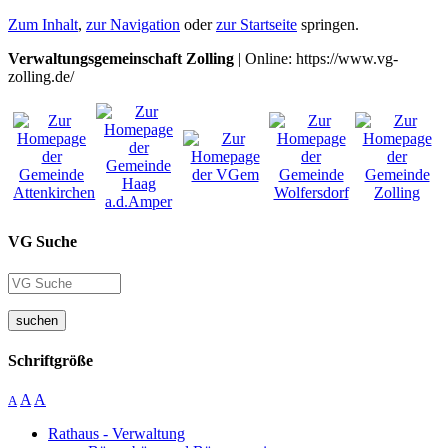
Zum Inhalt
,
zur Navigation
oder
zur Startseite
springen.
Verwaltungsgemeinschaft Zolling
| Online: https://www.vg-
zolling.de/
VG Suche
suchen
Schriftgröße
A
A
A
Rathaus - Verwaltung