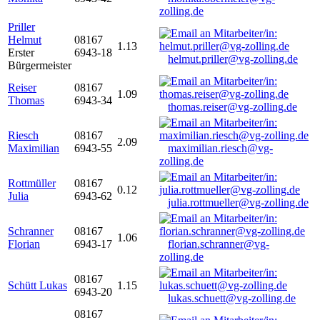
zolling.de
Priller
Helmut
08167
1.13
Erster
6943-18
helmut.priller@vg-zolling.de
Bürgermeister
Reiser
08167
1.09
Thomas
6943-34
thomas.reiser@vg-zolling.de
Riesch
08167
2.09
Maximilian
6943-55
maximilian.riesch@vg-
zolling.de
Rottmüller
08167
0.12
Julia
6943-62
julia.rottmueller@vg-zolling.de
Schranner
08167
1.06
Florian
6943-17
florian.schranner@vg-
zolling.de
08167
Schütt Lukas
1.15
6943-20
lukas.schuett@vg-zolling.de
08167