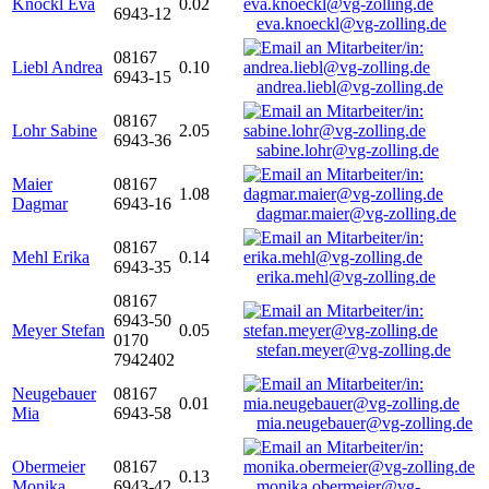
Knöckl Eva
0.02
6943-12
eva.knoeckl@vg-zolling.de
08167
Liebl Andrea
0.10
6943-15
andrea.liebl@vg-zolling.de
08167
Lohr Sabine
2.05
6943-36
sabine.lohr@vg-zolling.de
Maier
08167
1.08
Dagmar
6943-16
dagmar.maier@vg-zolling.de
08167
Mehl Erika
0.14
6943-35
erika.mehl@vg-zolling.de
08167
6943-50
Meyer Stefan
0.05
0170
stefan.meyer@vg-zolling.de
7942402
Neugebauer
08167
0.01
Mia
6943-58
mia.neugebauer@vg-zolling.de
Obermeier
08167
0.13
Monika
6943-42
monika.obermeier@vg-