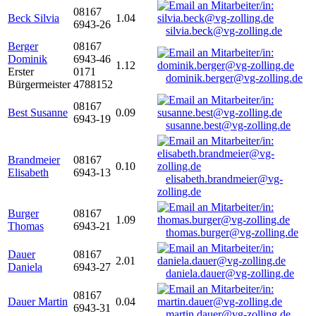
08167
Beck Silvia
1.04
6943-26
silvia.beck@vg-zolling.de
Berger
08167
Dominik
6943-46
1.12
Erster
0171
dominik.berger@vg-zolling.de
Bürgermeister
4788152
08167
Best Susanne
0.09
6943-19
susanne.best@vg-zolling.de
Brandmeier
08167
0.10
Elisabeth
6943-13
elisabeth.brandmeier@vg-
zolling.de
Burger
08167
1.09
Thomas
6943-21
thomas.burger@vg-zolling.de
Dauer
08167
2.01
Daniela
6943-27
daniela.dauer@vg-zolling.de
08167
Dauer Martin
0.04
6943-31
martin.dauer@vg-zolling.de