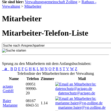
Sie sind hier:
Verwaltungsgemeinschaft Zolling
>
Rathaus -
Verwaltung
>
Mitarbeiter
Mitarbeiter
Mitarbeiter-Telefon-Liste
Sprung zu den Mitarbeitern mit dem Anfangsbuchstaben:
a
B
D
E
F
G
H
K
L
M
N
O
P
R
S
T
V
W
Z
Telefonliste der Mitarbeiter/innen der Verwaltung
Name
Telefon
Zimmer
Mail
09951
actago
99990-
GmbH
20
datenschutz@actago.de
Baier
08167
1.14
Marianne
6943-51
marianne.baier@vg-zolling.de