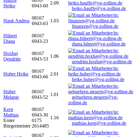
Hauffe
08167
2.09
Heiko
6943-60
heiko.hauffe@vg-zolling.de
08167
Hauk Andrea
1.03
6943-63
finanzen@vg-zolling.de
Hilpert
08167
Diana
6943-23
diana.hilpert@vg-zolling.de
Hoxhaj
08167
1.06
Qendrim
6943-53
qendrim.hoxhaj@vg-zolling.de
08167
Huber Heike
2.01
6943-66
heike.huber@vg-zolling.de
Huber
08167
1.01
Melanie
6943-52
gebuehren.steuern@vg-
zolling.de
Kern
08167
Mathias
6943-30
1.16
Erster
0175
mathias.kern@vg-zolling.de
Bürgermeister
2614485
08167