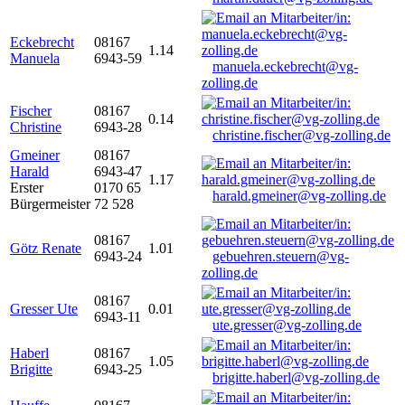
Eckebrecht
08167
1.14
Manuela
6943-59
manuela.eckebrecht@vg-
zolling.de
Fischer
08167
0.14
Christine
6943-28
christine.fischer@vg-zolling.de
Gmeiner
08167
Harald
6943-47
1.17
Erster
0170 65
harald.gmeiner@vg-zolling.de
Bürgermeister
72 528
08167
Götz Renate
1.01
6943-24
gebuehren.steuern@vg-
zolling.de
08167
Gresser Ute
0.01
6943-11
ute.gresser@vg-zolling.de
Haberl
08167
1.05
Brigitte
6943-25
brigitte.haberl@vg-zolling.de