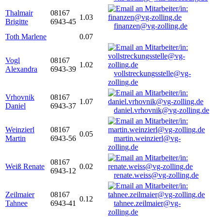
Thalmair
08167
1.03
Brigitte
6943-45
finanzen@vg-zolling.de
Toth Marlene
0.07
Vogl
08167
1.02
Alexandra
6943-39
vollstreckungsstelle@vg-
zolling.de
Vrhovnik
08167
1.07
Daniel
6943-37
daniel.vrhovnik@vg-zolling.de
Weinzierl
08167
0.05
Martin
6943-56
martin.weinzierl@vg-
zolling.de
08167
Weiß Renate
0.02
6943-12
renate.weiss@vg-zolling.de
Zeilmaier
08167
0.12
Tahnee
6943-41
tahnee.zeilmaier@vg-
zolling.de