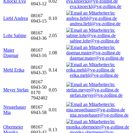
Knöckl Eva
0.02
6943-12
eva.knoeckl@vg-zolling.de
08167
Liebl Andrea
0.10
6943-15
andrea.liebl@vg-zolling.de
08167
Lohr Sabine
2.05
6943-36
sabine.lohr@vg-zolling.de
Maier
08167
1.08
Dagmar
6943-16
dagmar.maier@vg-zolling.de
08167
Mehl Erika
0.14
6943-35
erika.mehl@vg-zolling.de
08167
6943-50
Meyer Stefan
0.05
0170
stefan.meyer@vg-zolling.de
7942402
Neugebauer
08167
0.01
Mia
6943-58
mia.neugebauer@vg-zolling.de
Obermeier
08167
0.13
Monika
6943-42
monika.obermeier@vg-