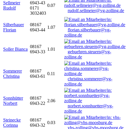
Sellmeier
6943-43
0.07
Rudolf
0171
rudolf.sellmeier@vg-zolling.de
3032403
Silberbauer
08167
1.07
Florian
6943-44
florian.silberbauer@vg-
zolling.de
08167
Soller Bianca
1.01
6943-33
gebuehren.steuern@vg-
zolling.de
Sommerer
08167
0.11
Christina
6943-61
christina.sommerer@vg-
zolling.de
Sonnhütter
08167
2.06
Norbert
6943-22
norbert.sonnhuetter@vg-
zolling.de
Steinecke
08167
0.03
Corinna
6943-32
vhs-zolling@vhs-moosburg.de