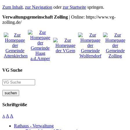
Zum Inhalt
,
zur Navigation
oder
zur Startseite
springen.
Verwaltungsgemeinschaft Zolling
| Online: https://www.vg-
zolling.de/
VG Suche
suchen
Schriftgröße
A
A
A
Rathaus - Verwaltung