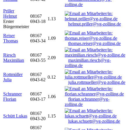
zolling.de
Priller
Helmut
08167
1.13
Erster
6943-18
helmut.priller@vg-zolling.de
Bürgermeister
Reiser
08167
1.09
Thomas
6943-34
thomas.reiser@vg-zolling.de
Riesch
08167
2.09
Maximilian
6943-55
maximilian.riesch@vg-
zolling.de
Rottmüller
08167
0.12
Julia
6943-62
julia.rottmueller@vg-zolling.de
Schranner
08167
1.06
Florian
6943-17
florian.schranner@vg-
zolling.de
08167
Schütt Lukas
1.15
6943-20
lukas.schuett@vg-zolling.de
08167