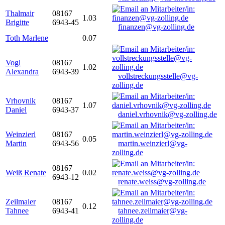
Thalmair
08167
1.03
Brigitte
6943-45
finanzen@vg-zolling.de
Toth Marlene
0.07
Vogl
08167
1.02
Alexandra
6943-39
vollstreckungsstelle@vg-
zolling.de
Vrhovnik
08167
1.07
Daniel
6943-37
daniel.vrhovnik@vg-zolling.de
Weinzierl
08167
0.05
Martin
6943-56
martin.weinzierl@vg-
zolling.de
08167
Weiß Renate
0.02
6943-12
renate.weiss@vg-zolling.de
Zeilmaier
08167
0.12
Tahnee
6943-41
tahnee.zeilmaier@vg-
zolling.de