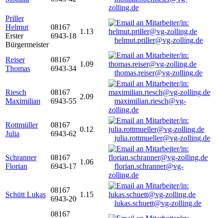
zolling.de
Priller
Helmut
08167
1.13
Erster
6943-18
helmut.priller@vg-zolling.de
Bürgermeister
Reiser
08167
1.09
Thomas
6943-34
thomas.reiser@vg-zolling.de
Riesch
08167
2.09
Maximilian
6943-55
maximilian.riesch@vg-
zolling.de
Rottmüller
08167
0.12
Julia
6943-62
julia.rottmueller@vg-zolling.de
Schranner
08167
1.06
Florian
6943-17
florian.schranner@vg-
zolling.de
08167
Schütt Lukas
1.15
6943-20
lukas.schuett@vg-zolling.de
08167