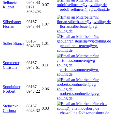
Sellmeier
6943-43
0.07
Rudolf
0171
rudolf.sellmeier@vg-zolling.de
3032403
Silberbauer
08167
1.07
Florian
6943-44
florian.silberbauer@vg-
zolling.de
08167
Soller Bianca
1.01
6943-33
gebuehren.steuern@vg-
zolling.de
Sommerer
08167
0.11
Christina
6943-61
christina.sommerer@vg-
zolling.de
Sonnhütter
08167
2.06
Norbert
6943-22
norbert.sonnhuetter@vg-
zolling.de
Steinecke
08167
0.03
Corinna
6943-32
vhs-zolling@vhs-moosburg.de