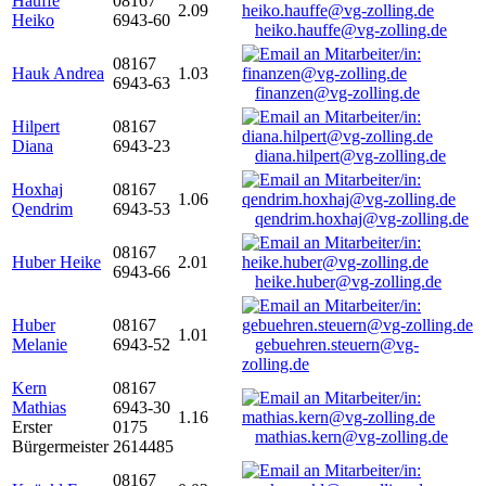
Hauffe
08167
2.09
Heiko
6943-60
heiko.hauffe@vg-zolling.de
08167
Hauk Andrea
1.03
6943-63
finanzen@vg-zolling.de
Hilpert
08167
Diana
6943-23
diana.hilpert@vg-zolling.de
Hoxhaj
08167
1.06
Qendrim
6943-53
qendrim.hoxhaj@vg-zolling.de
08167
Huber Heike
2.01
6943-66
heike.huber@vg-zolling.de
Huber
08167
1.01
Melanie
6943-52
gebuehren.steuern@vg-
zolling.de
Kern
08167
Mathias
6943-30
1.16
Erster
0175
mathias.kern@vg-zolling.de
Bürgermeister
2614485
08167