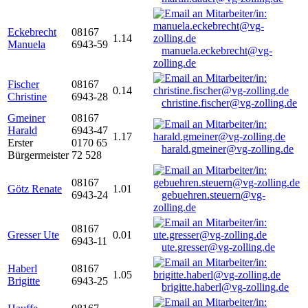
Eckebrecht
08167
1.14
Manuela
6943-59
manuela.eckebrecht@vg-
zolling.de
Fischer
08167
0.14
Christine
6943-28
christine.fischer@vg-zolling.de
Gmeiner
08167
Harald
6943-47
1.17
Erster
0170 65
harald.gmeiner@vg-zolling.de
Bürgermeister
72 528
08167
Götz Renate
1.01
6943-24
gebuehren.steuern@vg-
zolling.de
08167
Gresser Ute
0.01
6943-11
ute.gresser@vg-zolling.de
Haberl
08167
1.05
Brigitte
6943-25
brigitte.haberl@vg-zolling.de