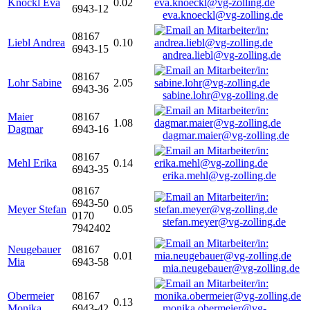
Knöckl Eva
0.02
6943-12
eva.knoeckl@vg-zolling.de
08167
Liebl Andrea
0.10
6943-15
andrea.liebl@vg-zolling.de
08167
Lohr Sabine
2.05
6943-36
sabine.lohr@vg-zolling.de
Maier
08167
1.08
Dagmar
6943-16
dagmar.maier@vg-zolling.de
08167
Mehl Erika
0.14
6943-35
erika.mehl@vg-zolling.de
08167
6943-50
Meyer Stefan
0.05
0170
stefan.meyer@vg-zolling.de
7942402
Neugebauer
08167
0.01
Mia
6943-58
mia.neugebauer@vg-zolling.de
Obermeier
08167
0.13
Monika
6943-42
monika.obermeier@vg-