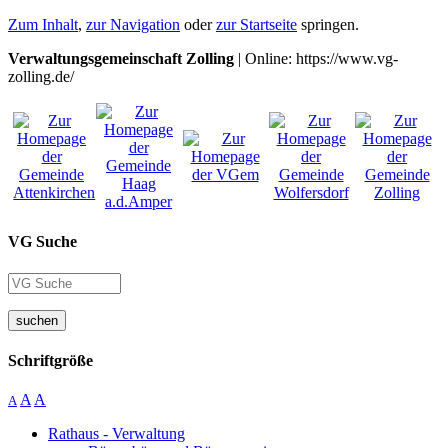
Zum Inhalt
,
zur Navigation
oder
zur Startseite
springen.
Verwaltungsgemeinschaft Zolling
| Online: https://www.vg-
zolling.de/
VG Suche
suchen
Schriftgröße
A
A
A
Rathaus - Verwaltung