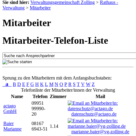
Sie sind hier:
Verwaltungsgemeinschaft Zolling
>
Rathaus -
Verwaltung
>
Mitarbeiter
Mitarbeiter
Mitarbeiter-Telefon-Liste
Sprung zu den Mitarbeitern mit dem Anfangsbuchstaben:
a
B
D
E
F
G
H
K
L
M
N
O
P
R
S
T
V
W
Z
Telefonliste der Mitarbeiter/innen der Verwaltung
Name
Telefon
Zimmer
Mail
09951
actago
99990-
GmbH
20
datenschutz@actago.de
Baier
08167
1.14
Marianne
6943-51
marianne.baier@vg-zolling.de