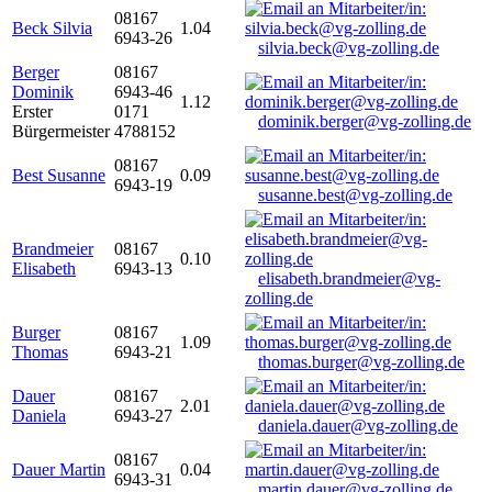
08167
Beck Silvia
1.04
6943-26
silvia.beck@vg-zolling.de
Berger
08167
Dominik
6943-46
1.12
Erster
0171
dominik.berger@vg-zolling.de
Bürgermeister
4788152
08167
Best Susanne
0.09
6943-19
susanne.best@vg-zolling.de
Brandmeier
08167
0.10
Elisabeth
6943-13
elisabeth.brandmeier@vg-
zolling.de
Burger
08167
1.09
Thomas
6943-21
thomas.burger@vg-zolling.de
Dauer
08167
2.01
Daniela
6943-27
daniela.dauer@vg-zolling.de
08167
Dauer Martin
0.04
6943-31
martin.dauer@vg-zolling.de