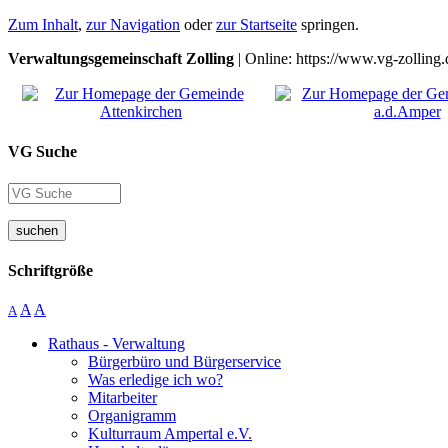
Zum Inhalt
,
zur Navigation
oder
zur Startseite
springen.
Verwaltungsgemeinschaft Zolling
| Online: https://www.vg-zolling.
VG Suche
suchen
Schriftgröße
A
A
A
Rathaus - Verwaltung
Bürgerbüro und Bürgerservice
Was erledige ich wo?
Mitarbeiter
Organigramm
Kulturraum Ampertal e.V.