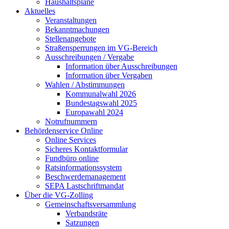
Haushaltspläne
Aktuelles
Veranstaltungen
Bekanntmachungen
Stellenangebote
Straßensperrungen im VG-Bereich
Ausschreibungen / Vergabe
Information über Ausschreibungen
Information über Vergaben
Wahlen / Abstimmungen
Kommunalwahl 2026
Bundestagswahl 2025
Europawahl 2024
Notrufnummern
Behördenservice Online
Online Services
Sicheres Kontaktformular
Fundbüro online
Ratsinformationssystem
Beschwerdemanagement
SEPA Lastschriftmandat
Über die VG-Zolling
Gemeinschaftsversammlung
Verbandsräte
Satzungen