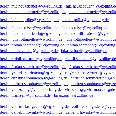
mia.neugebauer@vg-zolling.d
monika.obermeier@vg-zolli
helmut.priller@vg-zolling.de
thomas.reiser@vg-zolling.de
maximilian.riesch@vg-zollin
julia.rottmueller@vg-zolling.d
florian.schranner@vg-zolling
lukas.schuett@vg-zolling.de
rudolf.sellmeier@vg-zolling.de
florian.silberbauer@vg-zolli
gebuehren.steuern@vg-zolli
christina.sommerer@vg-zol
norbert.sonnhuetter@vg-zo
vhs-zolling@vhs-moosburg.de
finanzen@vg-zolling.de
vollstreckungsstelle@vg-zo
daniel.vrhovnik@vg-zolling.d