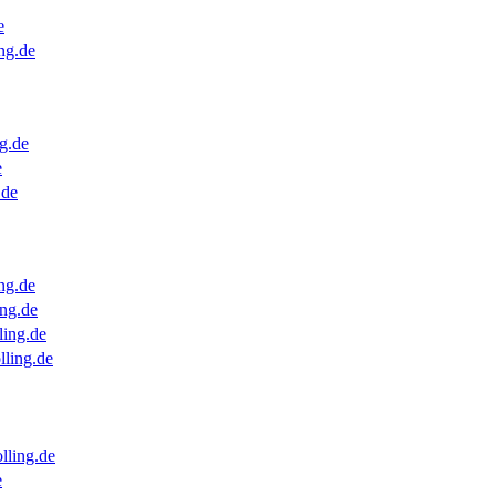
e
ng.de
g.de
e
.de
ng.de
ng.de
ling.de
lling.de
lling.de
e