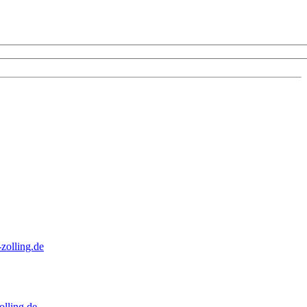
zolling.de
lling.de