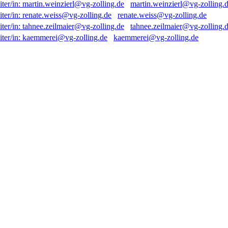
martin.weinzierl@vg-zolling.
renate.weiss@vg-zolling.de
tahnee.zeilmaier@vg-zolling.
kaemmerei@vg-zolling.de