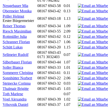
0170 7942402
Neugebauer Mia
08167 6943-58
0.01
Obermeier Monika
08167 6943-42
0.13
Priller Helmut
08167 6943-18
1.13
Erster Bürgermeister
Reiser Thomas
08167 6943-34
1.09
Riesch Maximilian
08167 6943-55
2.09
Rottmüller Julia
08167 6943-62
0.12
Schranner Florian
08167 6943-17
1.06
Schütt Lukas
08167 6943-20
1.15
08167 6943-43
Sellmeier Rudolf
0.07
0171 3032403
Silberbauer Florian
08167 6943-44
1.07
Soller Bianca
08167 6943-33
1.01
Sommerer Christina
08167 6943-61
0.11
Sonnhütter Norbert
08167 6943-22
2.06
Steinecke Corinna
08167 6943-32
0.03
Thalmair Brigitte
08167 6943-45
1.03
Toth Marlene
0.07
Vogl Alexandra
08167 6943-39
1.02
Vrhovnik Daniel
08167 6943-37
1.07