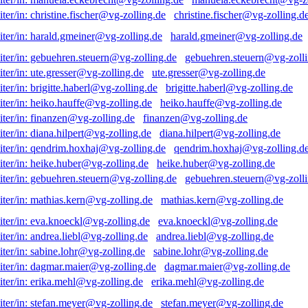
christine.fischer@vg-zolling.d
harald.gmeiner@vg-zolling.de
gebuehren.steuern@vg-zolli
ute.gresser@vg-zolling.de
brigitte.haberl@vg-zolling.de
heiko.hauffe@vg-zolling.de
finanzen@vg-zolling.de
diana.hilpert@vg-zolling.de
qendrim.hoxhaj@vg-zolling.d
heike.huber@vg-zolling.de
gebuehren.steuern@vg-zolli
mathias.kern@vg-zolling.de
eva.knoeckl@vg-zolling.de
andrea.liebl@vg-zolling.de
sabine.lohr@vg-zolling.de
dagmar.maier@vg-zolling.de
erika.mehl@vg-zolling.de
stefan.meyer@vg-zolling.de