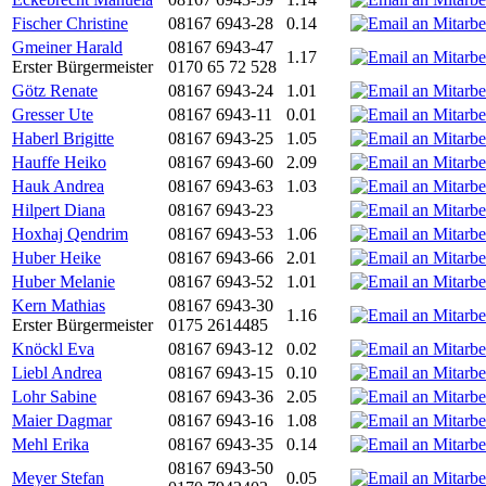
Fischer Christine
08167 6943-28
0.14
Gmeiner Harald
08167 6943-47
1.17
Erster Bürgermeister
0170 65 72 528
Götz Renate
08167 6943-24
1.01
Gresser Ute
08167 6943-11
0.01
Haberl Brigitte
08167 6943-25
1.05
Hauffe Heiko
08167 6943-60
2.09
Hauk Andrea
08167 6943-63
1.03
Hilpert Diana
08167 6943-23
Hoxhaj Qendrim
08167 6943-53
1.06
Huber Heike
08167 6943-66
2.01
Huber Melanie
08167 6943-52
1.01
Kern Mathias
08167 6943-30
1.16
Erster Bürgermeister
0175 2614485
Knöckl Eva
08167 6943-12
0.02
Liebl Andrea
08167 6943-15
0.10
Lohr Sabine
08167 6943-36
2.05
Maier Dagmar
08167 6943-16
1.08
Mehl Erika
08167 6943-35
0.14
08167 6943-50
Meyer Stefan
0.05