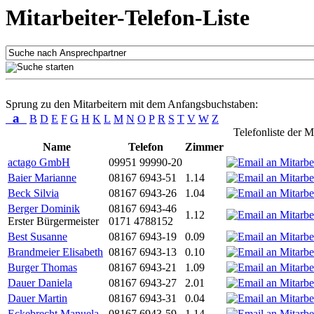
Mitarbeiter-Telefon-Liste
Sprung zu den Mitarbeitern mit dem Anfangsbuchstaben:
a
B
D
E
F
G
H
K
L
M
N
O
P
R
S
T
V
W
Z
Telefonliste der M
Name
Telefon
Zimmer
actago GmbH
09951 99990-20
Baier Marianne
08167 6943-51
1.14
Beck Silvia
08167 6943-26
1.04
Berger Dominik
08167 6943-46
1.12
Erster Bürgermeister
0171 4788152
Best Susanne
08167 6943-19
0.09
Brandmeier Elisabeth
08167 6943-13
0.10
Burger Thomas
08167 6943-21
1.09
Dauer Daniela
08167 6943-27
2.01
Dauer Martin
08167 6943-31
0.04
Eckebrecht Manuela
08167 6943-59
1.14