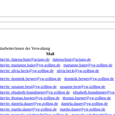
itarbeiter/innen der Verwaltung
Mail
datenschutz@actago.de
marianne.baier@vg-zolling.de
silvia.beck@vg-zolling.de
dominik.berger@vg-zolling.de
susanne.best@vg-zolling.de
elisabeth.brandmeier@vg-
thomas.burger@vg-zolling.de
daniela.dauer@vg-zolling.de
martin.dauer@vg-zolling.de
manuela.eckebrecht@vg-zo