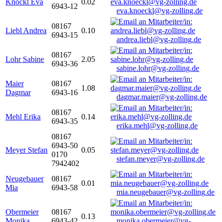
Knöckl Eva
0.02
6943-12
eva.knoeckl@vg-zolling.de
08167
Liebl Andrea
0.10
6943-15
andrea.liebl@vg-zolling.de
08167
Lohr Sabine
2.05
6943-36
sabine.lohr@vg-zolling.de
Maier
08167
1.08
Dagmar
6943-16
dagmar.maier@vg-zolling.de
08167
Mehl Erika
0.14
6943-35
erika.mehl@vg-zolling.de
08167
6943-50
Meyer Stefan
0.05
0170
stefan.meyer@vg-zolling.de
7942402
Neugebauer
08167
0.01
Mia
6943-58
mia.neugebauer@vg-zolling.de
Obermeier
08167
0.13
Monika
6943-42
monika.obermeier@vg-