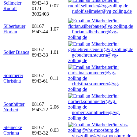
Sellmeier
6943-43
0.07
Rudolf
0171
rudolf.sellmeier@vg-zolling.de
3032403
Silberbauer
08167
1.07
Florian
6943-44
florian.silberbauer@vg-
zolling.de
08167
Soller Bianca
1.01
6943-33
gebuehren.steuern@vg-
zolling.de
Sommerer
08167
0.11
Christina
6943-61
christina.sommerer@vg-
zolling.de
Sonnhütter
08167
2.06
Norbert
6943-22
norbert.sonnhuetter@vg-
zolling.de
Steinecke
08167
0.03
Corinna
6943-32
vhs-zolling@vhs-moosburg.de