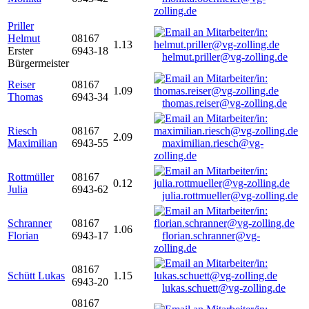
zolling.de
Priller
Helmut
08167
1.13
Erster
6943-18
helmut.priller@vg-zolling.de
Bürgermeister
Reiser
08167
1.09
Thomas
6943-34
thomas.reiser@vg-zolling.de
Riesch
08167
2.09
Maximilian
6943-55
maximilian.riesch@vg-
zolling.de
Rottmüller
08167
0.12
Julia
6943-62
julia.rottmueller@vg-zolling.de
Schranner
08167
1.06
Florian
6943-17
florian.schranner@vg-
zolling.de
08167
Schütt Lukas
1.15
6943-20
lukas.schuett@vg-zolling.de
08167