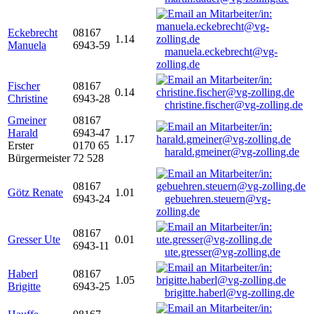
Eckebrecht
08167
1.14
Manuela
6943-59
manuela.eckebrecht@vg-
zolling.de
Fischer
08167
0.14
Christine
6943-28
christine.fischer@vg-zolling.de
Gmeiner
08167
Harald
6943-47
1.17
Erster
0170 65
harald.gmeiner@vg-zolling.de
Bürgermeister
72 528
08167
Götz Renate
1.01
6943-24
gebuehren.steuern@vg-
zolling.de
08167
Gresser Ute
0.01
6943-11
ute.gresser@vg-zolling.de
Haberl
08167
1.05
Brigitte
6943-25
brigitte.haberl@vg-zolling.de