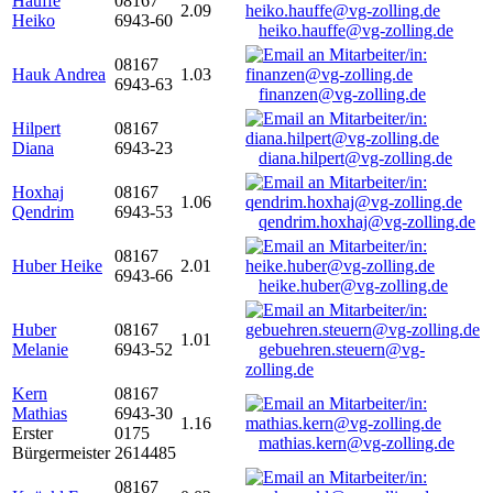
Hauffe
08167
2.09
Heiko
6943-60
heiko.hauffe@vg-zolling.de
08167
Hauk Andrea
1.03
6943-63
finanzen@vg-zolling.de
Hilpert
08167
Diana
6943-23
diana.hilpert@vg-zolling.de
Hoxhaj
08167
1.06
Qendrim
6943-53
qendrim.hoxhaj@vg-zolling.de
08167
Huber Heike
2.01
6943-66
heike.huber@vg-zolling.de
Huber
08167
1.01
Melanie
6943-52
gebuehren.steuern@vg-
zolling.de
Kern
08167
Mathias
6943-30
1.16
Erster
0175
mathias.kern@vg-zolling.de
Bürgermeister
2614485
08167