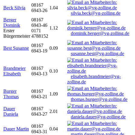
08167
Beck Silvia
1.04
6943-26
silvia.beck@vg-zolling.de
Berger
08167
Dominik
6943-46
1.12
Erster
0171
dominik.berger@vg-zolling.de
Bürgermeister
4788152
08167
Best Susanne
0.09
6943-19
susanne.best@vg-zolling.de
Brandmeier
08167
0.10
Elisabeth
6943-13
elisabeth.brandmeier@vg-
zolling.de
Burger
08167
1.09
Thomas
6943-21
thomas.burger@vg-zolling.de
Dauer
08167
2.01
Daniela
6943-27
daniela.dauer@vg-zolling.de
08167
Dauer Martin
0.04
6943-31
martin.dauer@vg-zolling.de