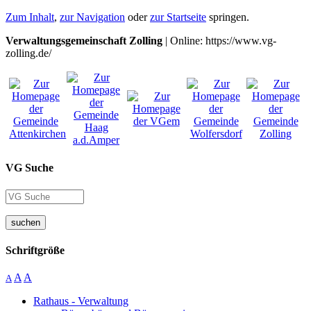
Zum Inhalt
,
zur Navigation
oder
zur Startseite
springen.
Verwaltungsgemeinschaft Zolling
| Online: https://www.vg-
zolling.de/
VG Suche
suchen
Schriftgröße
A
A
A
Rathaus - Verwaltung