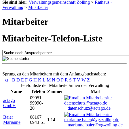
Sie sind hier:
Verwaltungsgemeinschaft Zolling
>
Rathaus -
Verwaltung
>
Mitarbeiter
Mitarbeiter
Mitarbeiter-Telefon-Liste
Sprung zu den Mitarbeitern mit dem Anfangsbuchstaben:
a
B
D
E
F
G
H
K
L
M
N
O
P
R
S
T
V
W
Z
Telefonliste der Mitarbeiter/innen der Verwaltung
Name
Telefon
Zimmer
Mail
09951
actago
99990-
GmbH
20
datenschutz@actago.de
Baier
08167
1.14
Marianne
6943-51
marianne.baier@vg-zolling.de