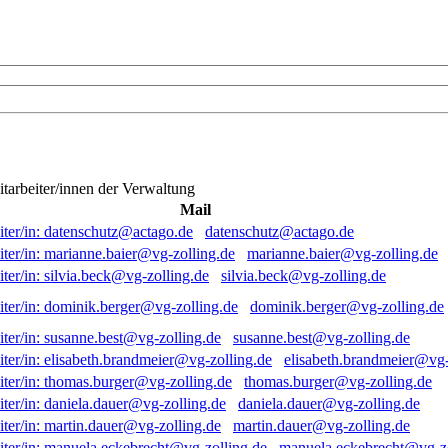
itarbeiter/innen der Verwaltung
Mail
datenschutz@actago.de
marianne.baier@vg-zolling.de
silvia.beck@vg-zolling.de
dominik.berger@vg-zolling.de
susanne.best@vg-zolling.de
elisabeth.brandmeier@vg-
thomas.burger@vg-zolling.de
daniela.dauer@vg-zolling.de
martin.dauer@vg-zolling.de
manuela.eckebrecht@vg-zo