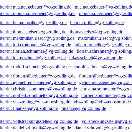
mia.neugebauer@vg-zolling.d
monika.obermeier@vg-zolli
helmut.priller@vg-zolling.de
thomas.reiser@vg-zolling.de
maximilian.riesch@vg-zollin
julia.rottmueller@vg-zolling.d
florian.schranner@vg-zolling
lukas.schuett@vg-zolling.de
rudolf.sellmeier@vg-zolling.de
florian.silberbauer@vg-zolli
gebuehren.steuern@vg-zolli
christina.sommerer@vg-zol
norbert.sonnhuetter@vg-zo
vhs-zolling@vhs-moosburg.de
finanzen@vg-zolling.de
vollstreckungsstelle@vg-zo
daniel.vrhovnik@vg-zolling.d