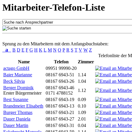
Mitarbeiter-Telefon-Liste
Sprung zu den Mitarbeitern mit dem Anfangsbuchstaben:
a
B
D
E
F
G
H
K
L
M
N
O
P
R
S
T
V
W
Z
Telefonliste der M
Name
Telefon
Zimmer
actago GmbH
09951 99990-20
Baier Marianne
08167 6943-51
1.14
Beck Silvia
08167 6943-26
1.04
Berger Dominik
08167 6943-46
1.12
Erster Bürgermeister
0171 4788152
Best Susanne
08167 6943-19
0.09
Brandmeier Elisabeth
08167 6943-13
0.10
Burger Thomas
08167 6943-21
1.09
Dauer Daniela
08167 6943-27
2.01
Dauer Martin
08167 6943-31
0.04
Eckebrecht Manuela
08167 6943-59
1.14