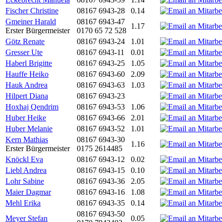
Fischer Christine
08167 6943-28
0.14
Gmeiner Harald
08167 6943-47
1.17
Erster Bürgermeister
0170 65 72 528
Götz Renate
08167 6943-24
1.01
Gresser Ute
08167 6943-11
0.01
Haberl Brigitte
08167 6943-25
1.05
Hauffe Heiko
08167 6943-60
2.09
Hauk Andrea
08167 6943-63
1.03
Hilpert Diana
08167 6943-23
Hoxhaj Qendrim
08167 6943-53
1.06
Huber Heike
08167 6943-66
2.01
Huber Melanie
08167 6943-52
1.01
Kern Mathias
08167 6943-30
1.16
Erster Bürgermeister
0175 2614485
Knöckl Eva
08167 6943-12
0.02
Liebl Andrea
08167 6943-15
0.10
Lohr Sabine
08167 6943-36
2.05
Maier Dagmar
08167 6943-16
1.08
Mehl Erika
08167 6943-35
0.14
08167 6943-50
Meyer Stefan
0.05