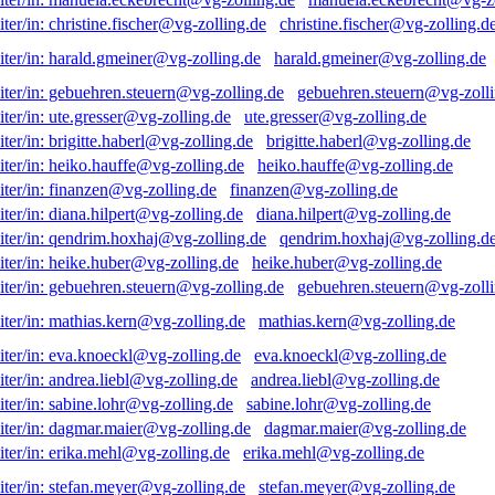
christine.fischer@vg-zolling.d
harald.gmeiner@vg-zolling.de
gebuehren.steuern@vg-zolli
ute.gresser@vg-zolling.de
brigitte.haberl@vg-zolling.de
heiko.hauffe@vg-zolling.de
finanzen@vg-zolling.de
diana.hilpert@vg-zolling.de
qendrim.hoxhaj@vg-zolling.d
heike.huber@vg-zolling.de
gebuehren.steuern@vg-zolli
mathias.kern@vg-zolling.de
eva.knoeckl@vg-zolling.de
andrea.liebl@vg-zolling.de
sabine.lohr@vg-zolling.de
dagmar.maier@vg-zolling.de
erika.mehl@vg-zolling.de
stefan.meyer@vg-zolling.de