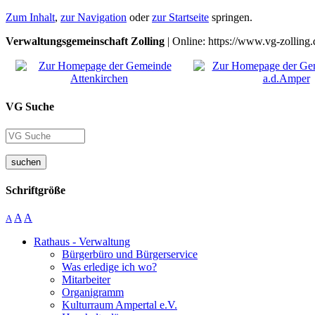
Zum Inhalt
,
zur Navigation
oder
zur Startseite
springen.
Verwaltungsgemeinschaft Zolling
| Online: https://www.vg-zolling.
VG Suche
suchen
Schriftgröße
A
A
A
Rathaus - Verwaltung
Bürgerbüro und Bürgerservice
Was erledige ich wo?
Mitarbeiter
Organigramm
Kulturraum Ampertal e.V.