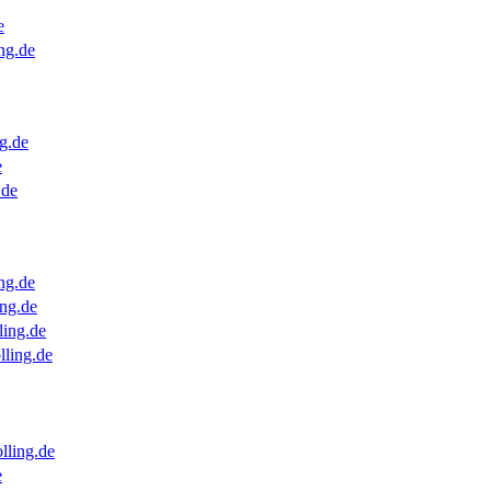
e
ng.de
g.de
e
.de
ng.de
ng.de
ling.de
lling.de
lling.de
e