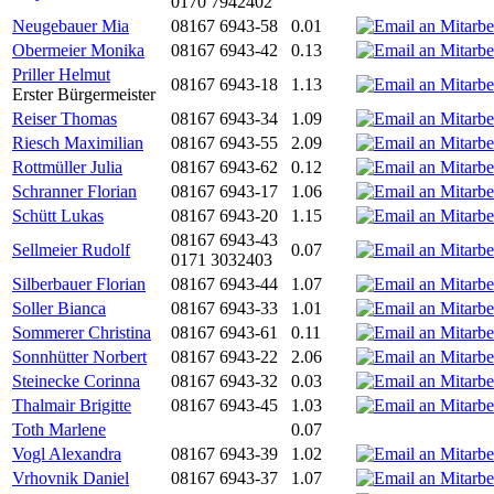
0170 7942402
Neugebauer Mia
08167 6943-58
0.01
Obermeier Monika
08167 6943-42
0.13
Priller Helmut
08167 6943-18
1.13
Erster Bürgermeister
Reiser Thomas
08167 6943-34
1.09
Riesch Maximilian
08167 6943-55
2.09
Rottmüller Julia
08167 6943-62
0.12
Schranner Florian
08167 6943-17
1.06
Schütt Lukas
08167 6943-20
1.15
08167 6943-43
Sellmeier Rudolf
0.07
0171 3032403
Silberbauer Florian
08167 6943-44
1.07
Soller Bianca
08167 6943-33
1.01
Sommerer Christina
08167 6943-61
0.11
Sonnhütter Norbert
08167 6943-22
2.06
Steinecke Corinna
08167 6943-32
0.03
Thalmair Brigitte
08167 6943-45
1.03
Toth Marlene
0.07
Vogl Alexandra
08167 6943-39
1.02
Vrhovnik Daniel
08167 6943-37
1.07