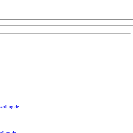
zolling.de
lling.de