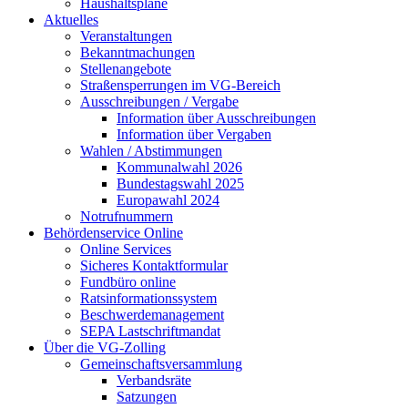
Haushaltspläne
Aktuelles
Veranstaltungen
Bekanntmachungen
Stellenangebote
Straßensperrungen im VG-Bereich
Ausschreibungen / Vergabe
Information über Ausschreibungen
Information über Vergaben
Wahlen / Abstimmungen
Kommunalwahl 2026
Bundestagswahl 2025
Europawahl 2024
Notrufnummern
Behördenservice Online
Online Services
Sicheres Kontaktformular
Fundbüro online
Ratsinformationssystem
Beschwerdemanagement
SEPA Lastschriftmandat
Über die VG-Zolling
Gemeinschaftsversammlung
Verbandsräte
Satzungen