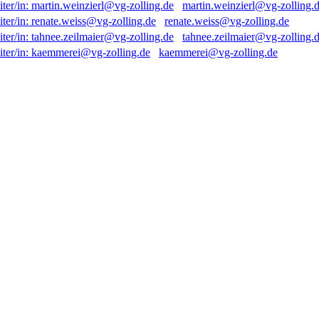
martin.weinzierl@vg-zolling.
renate.weiss@vg-zolling.de
tahnee.zeilmaier@vg-zolling.
kaemmerei@vg-zolling.de