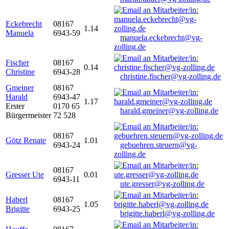
Eckebrecht
08167
1.14
Manuela
6943-59
manuela.eckebrecht@vg-
zolling.de
Fischer
08167
0.14
Christine
6943-28
christine.fischer@vg-zolling.de
Gmeiner
08167
Harald
6943-47
1.17
Erster
0170 65
harald.gmeiner@vg-zolling.de
Bürgermeister
72 528
08167
Götz Renate
1.01
6943-24
gebuehren.steuern@vg-
zolling.de
08167
Gresser Ute
0.01
6943-11
ute.gresser@vg-zolling.de
Haberl
08167
1.05
Brigitte
6943-25
brigitte.haberl@vg-zolling.de