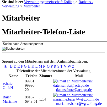
Sie sind hier:
Verwaltungsgemeinschaft Zolling
>
Rathaus -
Verwaltung
>
Mitarbeiter
Mitarbeiter
Mitarbeiter-Telefon-Liste
Sprung zu den Mitarbeitern mit dem Anfangsbuchstaben:
a
B
D
E
F
G
H
K
L
M
N
O
P
R
S
T
V
W
Z
Telefonliste der Mitarbeiter/innen der Verwaltung
Name
Telefon
Zimmer
Mail
09951
actago
99990-
GmbH
20
datenschutz@actago.de
Baier
08167
1.14
Marianne
6943-51
marianne.baier@vg-zolling.de