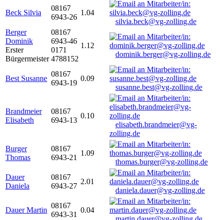
08167
Beck Silvia
1.04
6943-26
silvia.beck@vg-zolling.de
Berger
08167
Dominik
6943-46
1.12
Erster
0171
dominik.berger@vg-zolling.de
Bürgermeister
4788152
08167
Best Susanne
0.09
6943-19
susanne.best@vg-zolling.de
Brandmeier
08167
0.10
Elisabeth
6943-13
elisabeth.brandmeier@vg-
zolling.de
Burger
08167
1.09
Thomas
6943-21
thomas.burger@vg-zolling.de
Dauer
08167
2.01
Daniela
6943-27
daniela.dauer@vg-zolling.de
08167
Dauer Martin
0.04
6943-31
martin.dauer@vg-zolling.de