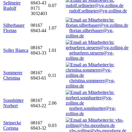
Sellmeier
6943-43
0.07
Rudolf
0171
rudolf.sellmeier@vg-zolling.de
3032403
Silberbauer
08167
1.07
Florian
6943-44
florian.silberbauer@vg-
zolling.de
08167
Soller Bianca
1.01
6943-33
gebuehren.steuern@vg-
zolling.de
Sommerer
08167
0.11
Christina
6943-61
christina.sommerer@vg-
zolling.de
Sonnhütter
08167
2.06
Norbert
6943-22
norbert.sonnhuetter@vg-
zolling.de
Steinecke
08167
0.03
Corinna
6943-32
vhs-zolling@vhs-moosburg.de