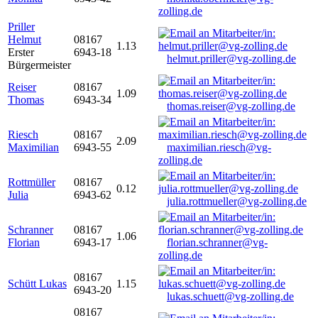
zolling.de
Priller
Helmut
08167
1.13
Erster
6943-18
helmut.priller@vg-zolling.de
Bürgermeister
Reiser
08167
1.09
Thomas
6943-34
thomas.reiser@vg-zolling.de
Riesch
08167
2.09
Maximilian
6943-55
maximilian.riesch@vg-
zolling.de
Rottmüller
08167
0.12
Julia
6943-62
julia.rottmueller@vg-zolling.de
Schranner
08167
1.06
Florian
6943-17
florian.schranner@vg-
zolling.de
08167
Schütt Lukas
1.15
6943-20
lukas.schuett@vg-zolling.de
08167