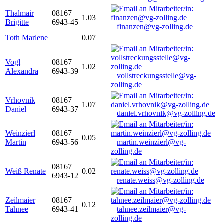
Thalmair
08167
1.03
Brigitte
6943-45
finanzen@vg-zolling.de
Toth Marlene
0.07
Vogl
08167
1.02
Alexandra
6943-39
vollstreckungsstelle@vg-
zolling.de
Vrhovnik
08167
1.07
Daniel
6943-37
daniel.vrhovnik@vg-zolling.de
Weinzierl
08167
0.05
Martin
6943-56
martin.weinzierl@vg-
zolling.de
08167
Weiß Renate
0.02
6943-12
renate.weiss@vg-zolling.de
Zeilmaier
08167
0.12
Tahnee
6943-41
tahnee.zeilmaier@vg-
zolling.de