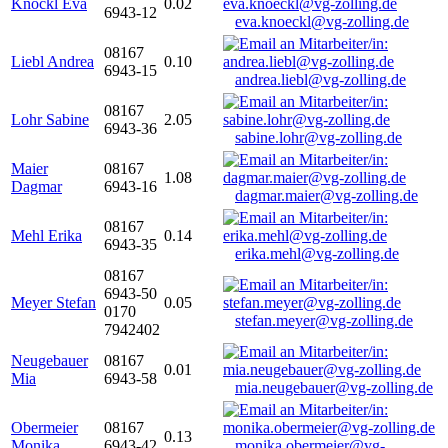
Knöckl Eva
0.02
6943-12
eva.knoeckl@vg-zolling.de
08167
Liebl Andrea
0.10
6943-15
andrea.liebl@vg-zolling.de
08167
Lohr Sabine
2.05
6943-36
sabine.lohr@vg-zolling.de
Maier
08167
1.08
Dagmar
6943-16
dagmar.maier@vg-zolling.de
08167
Mehl Erika
0.14
6943-35
erika.mehl@vg-zolling.de
08167
6943-50
Meyer Stefan
0.05
0170
stefan.meyer@vg-zolling.de
7942402
Neugebauer
08167
0.01
Mia
6943-58
mia.neugebauer@vg-zolling.de
Obermeier
08167
0.13
Monika
6943-42
monika.obermeier@vg-