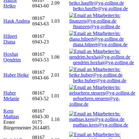
Hauffe
08167
2.09
Heiko
6943-60
heiko.hauffe@vg-zolling.de
08167
Hauk Andrea
1.03
6943-63
finanzen@vg-zolling.de
Hilpert
08167
Diana
6943-23
diana.hilpert@vg-zolling.de
Hoxhaj
08167
1.06
Qendrim
6943-53
qendrim.hoxhaj@vg-zolling.de
08167
Huber Heike
2.01
6943-66
heike.huber@vg-zolling.de
Huber
08167
1.01
Melanie
6943-52
gebuehren.steuern@vg-
zolling.de
Kern
08167
Mathias
6943-30
1.16
Erster
0175
mathias.kern@vg-zolling.de
Bürgermeister
2614485
08167