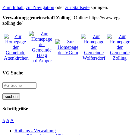
Zum Inhalt
,
zur Navigation
oder
zur Startseite
springen.
Verwaltungsgemeinschaft Zolling
| Online: https://www.vg-
zolling.de/
VG Suche
suchen
Schriftgröße
A
A
A
Rathaus - Verwaltung