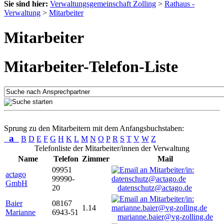
Sie sind hier:
Verwaltungsgemeinschaft Zolling
>
Rathaus -
Verwaltung
>
Mitarbeiter
Mitarbeiter
Mitarbeiter-Telefon-Liste
Sprung zu den Mitarbeitern mit dem Anfangsbuchstaben:
a
B
D
E
F
G
H
K
L
M
N
O
P
R
S
T
V
W
Z
Telefonliste der Mitarbeiter/innen der Verwaltung
Name
Telefon
Zimmer
Mail
09951
actago
99990-
GmbH
20
datenschutz@actago.de
Baier
08167
1.14
Marianne
6943-51
marianne.baier@vg-zolling.de