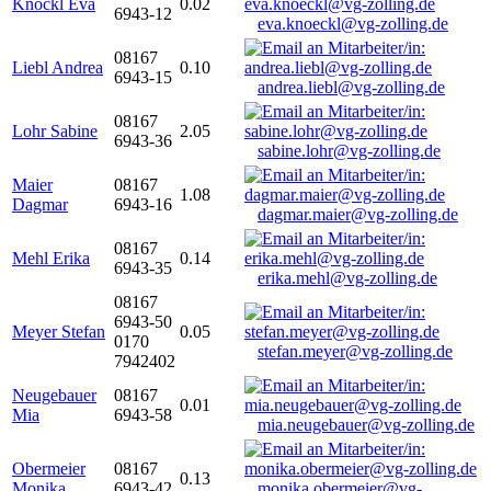
Knöckl Eva
0.02
6943-12
eva.knoeckl@vg-zolling.de
08167
Liebl Andrea
0.10
6943-15
andrea.liebl@vg-zolling.de
08167
Lohr Sabine
2.05
6943-36
sabine.lohr@vg-zolling.de
Maier
08167
1.08
Dagmar
6943-16
dagmar.maier@vg-zolling.de
08167
Mehl Erika
0.14
6943-35
erika.mehl@vg-zolling.de
08167
6943-50
Meyer Stefan
0.05
0170
stefan.meyer@vg-zolling.de
7942402
Neugebauer
08167
0.01
Mia
6943-58
mia.neugebauer@vg-zolling.de
Obermeier
08167
0.13
Monika
6943-42
monika.obermeier@vg-