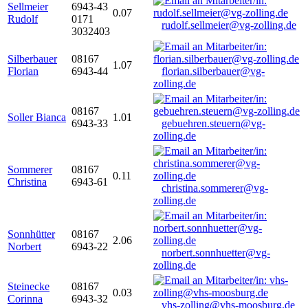
Sellmeier
6943-43
0.07
Rudolf
0171
rudolf.sellmeier@vg-zolling.de
3032403
Silberbauer
08167
1.07
Florian
6943-44
florian.silberbauer@vg-
zolling.de
08167
Soller Bianca
1.01
6943-33
gebuehren.steuern@vg-
zolling.de
Sommerer
08167
0.11
Christina
6943-61
christina.sommerer@vg-
zolling.de
Sonnhütter
08167
2.06
Norbert
6943-22
norbert.sonnhuetter@vg-
zolling.de
Steinecke
08167
0.03
Corinna
6943-32
vhs-zolling@vhs-moosburg.de