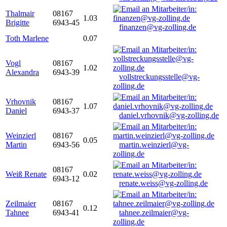
Thalmair
08167
1.03
Brigitte
6943-45
finanzen@vg-zolling.de
Toth Marlene
0.07
Vogl
08167
1.02
Alexandra
6943-39
vollstreckungsstelle@vg-
zolling.de
Vrhovnik
08167
1.07
Daniel
6943-37
daniel.vrhovnik@vg-zolling.de
Weinzierl
08167
0.05
Martin
6943-56
martin.weinzierl@vg-
zolling.de
08167
Weiß Renate
0.02
6943-12
renate.weiss@vg-zolling.de
Zeilmaier
08167
0.12
Tahnee
6943-41
tahnee.zeilmaier@vg-
zolling.de