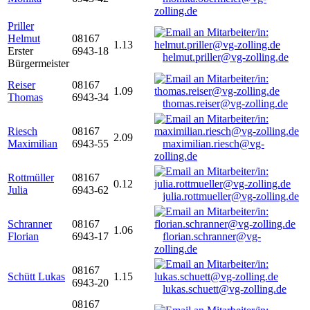
zolling.de
Priller
Helmut
08167
1.13
Erster
6943-18
helmut.priller@vg-zolling.de
Bürgermeister
Reiser
08167
1.09
Thomas
6943-34
thomas.reiser@vg-zolling.de
Riesch
08167
2.09
Maximilian
6943-55
maximilian.riesch@vg-
zolling.de
Rottmüller
08167
0.12
Julia
6943-62
julia.rottmueller@vg-zolling.de
Schranner
08167
1.06
Florian
6943-17
florian.schranner@vg-
zolling.de
08167
Schütt Lukas
1.15
6943-20
lukas.schuett@vg-zolling.de
08167