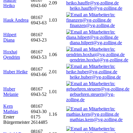
Hauffe
08167
2.09
Heiko
6943-60
heiko.hauffe@vg-zolling.de
08167
Hauk Andrea
1.03
6943-63
finanzen@vg-zolling.de
Hilpert
08167
Diana
6943-23
diana.hilpert@vg-zolling.de
Hoxhaj
08167
1.06
Qendrim
6943-53
qendrim.hoxhaj@vg-zolling.de
08167
Huber Heike
2.01
6943-66
heike.huber@vg-zolling.de
Huber
08167
1.01
Melanie
6943-52
gebuehren.steuern@vg-
zolling.de
Kern
08167
Mathias
6943-30
1.16
Erster
0175
mathias.kern@vg-zolling.de
Bürgermeister
2614485
08167