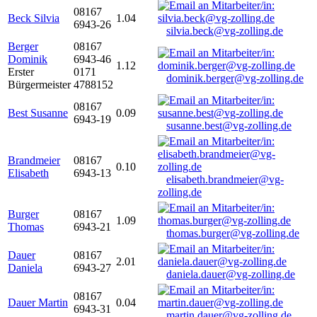
08167
Beck Silvia
1.04
6943-26
silvia.beck@vg-zolling.de
Berger
08167
Dominik
6943-46
1.12
Erster
0171
dominik.berger@vg-zolling.de
Bürgermeister
4788152
08167
Best Susanne
0.09
6943-19
susanne.best@vg-zolling.de
Brandmeier
08167
0.10
Elisabeth
6943-13
elisabeth.brandmeier@vg-
zolling.de
Burger
08167
1.09
Thomas
6943-21
thomas.burger@vg-zolling.de
Dauer
08167
2.01
Daniela
6943-27
daniela.dauer@vg-zolling.de
08167
Dauer Martin
0.04
6943-31
martin.dauer@vg-zolling.de