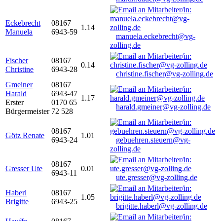
Eckebrecht
08167
1.14
Manuela
6943-59
manuela.eckebrecht@vg-
zolling.de
Fischer
08167
0.14
Christine
6943-28
christine.fischer@vg-zolling.de
Gmeiner
08167
Harald
6943-47
1.17
Erster
0170 65
harald.gmeiner@vg-zolling.de
Bürgermeister
72 528
08167
Götz Renate
1.01
6943-24
gebuehren.steuern@vg-
zolling.de
08167
Gresser Ute
0.01
6943-11
ute.gresser@vg-zolling.de
Haberl
08167
1.05
Brigitte
6943-25
brigitte.haberl@vg-zolling.de