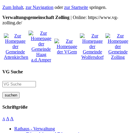
Zum Inhalt
,
zur Navigation
oder
zur Startseite
springen.
Verwaltungsgemeinschaft Zolling
| Online: https://www.vg-
zolling.de/
VG Suche
suchen
Schriftgröße
A
A
A
Rathaus - Verwaltung