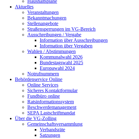
Haushaltspläne
Aktuelles
Veranstaltungen
Bekanntmachungen
Stellenangebote
Straßensperrungen im VG-Bereich
Ausschreibungen / Vergabe
Information über Ausschreibungen
Information über Vergaben
Wahlen / Abstimmungen
Kommunalwahl 2026
Bundestagswahl 2025
Europawahl 2024
Notrufnummern
Behördenservice Online
Online Services
Sicheres Kontaktformular
Fundbüro online
Ratsinformationssystem
Beschwerdemanagement
SEPA Lastschriftmandat
Über die VG-Zolling
Gemeinschaftsversammlung
Verbandsräte
Satzungen