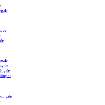
e
ng.de
g.de
e
.de
ng.de
ng.de
ling.de
lling.de
lling.de
e