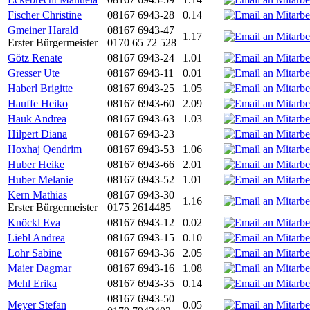
Fischer Christine
08167 6943-28
0.14
Gmeiner Harald
08167 6943-47
1.17
Erster Bürgermeister
0170 65 72 528
Götz Renate
08167 6943-24
1.01
Gresser Ute
08167 6943-11
0.01
Haberl Brigitte
08167 6943-25
1.05
Hauffe Heiko
08167 6943-60
2.09
Hauk Andrea
08167 6943-63
1.03
Hilpert Diana
08167 6943-23
Hoxhaj Qendrim
08167 6943-53
1.06
Huber Heike
08167 6943-66
2.01
Huber Melanie
08167 6943-52
1.01
Kern Mathias
08167 6943-30
1.16
Erster Bürgermeister
0175 2614485
Knöckl Eva
08167 6943-12
0.02
Liebl Andrea
08167 6943-15
0.10
Lohr Sabine
08167 6943-36
2.05
Maier Dagmar
08167 6943-16
1.08
Mehl Erika
08167 6943-35
0.14
08167 6943-50
Meyer Stefan
0.05