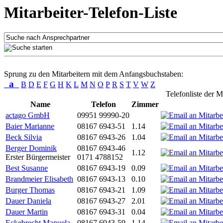
Mitarbeiter-Telefon-Liste
Sprung zu den Mitarbeitern mit dem Anfangsbuchstaben:
a
B
D
E
F
G
H
K
L
M
N
O
P
R
S
T
V
W
Z
Telefonliste der M
Name
Telefon
Zimmer
actago GmbH
09951 99990-20
Baier Marianne
08167 6943-51
1.14
Beck Silvia
08167 6943-26
1.04
Berger Dominik
08167 6943-46
1.12
Erster Bürgermeister
0171 4788152
Best Susanne
08167 6943-19
0.09
Brandmeier Elisabeth
08167 6943-13
0.10
Burger Thomas
08167 6943-21
1.09
Dauer Daniela
08167 6943-27
2.01
Dauer Martin
08167 6943-31
0.04
Eckebrecht Manuela
08167 6943-59
1.14