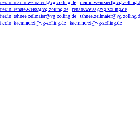
martin.weinzierl@vg-zolling.
renate.weiss@vg-zolling.de
tahnee.zeilmaier@vg-zolling.
kaemmerei@vg-zolling.de