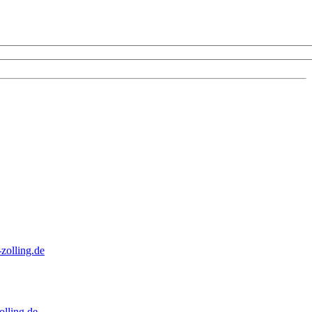
zolling.de
lling.de