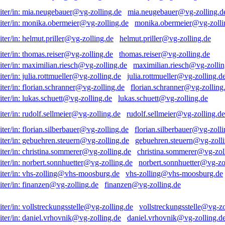
mia.neugebauer@vg-zolling.d
monika.obermeier@vg-zolli
helmut.priller@vg-zolling.de
thomas.reiser@vg-zolling.de
maximilian.riesch@vg-zollin
julia.rottmueller@vg-zolling.d
florian.schranner@vg-zolling
lukas.schuett@vg-zolling.de
rudolf.sellmeier@vg-zolling.de
florian.silberbauer@vg-zolli
gebuehren.steuern@vg-zolli
christina.sommerer@vg-zol
norbert.sonnhuetter@vg-zo
vhs-zolling@vhs-moosburg.de
finanzen@vg-zolling.de
vollstreckungsstelle@vg-zo
daniel.vrhovnik@vg-zolling.d