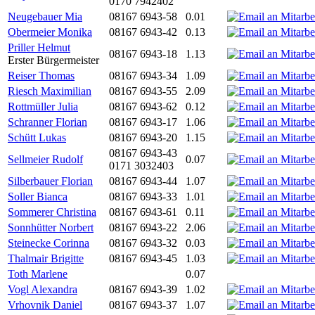
0170 7942402
Neugebauer Mia
08167 6943-58
0.01
Obermeier Monika
08167 6943-42
0.13
Priller Helmut
08167 6943-18
1.13
Erster Bürgermeister
Reiser Thomas
08167 6943-34
1.09
Riesch Maximilian
08167 6943-55
2.09
Rottmüller Julia
08167 6943-62
0.12
Schranner Florian
08167 6943-17
1.06
Schütt Lukas
08167 6943-20
1.15
08167 6943-43
Sellmeier Rudolf
0.07
0171 3032403
Silberbauer Florian
08167 6943-44
1.07
Soller Bianca
08167 6943-33
1.01
Sommerer Christina
08167 6943-61
0.11
Sonnhütter Norbert
08167 6943-22
2.06
Steinecke Corinna
08167 6943-32
0.03
Thalmair Brigitte
08167 6943-45
1.03
Toth Marlene
0.07
Vogl Alexandra
08167 6943-39
1.02
Vrhovnik Daniel
08167 6943-37
1.07