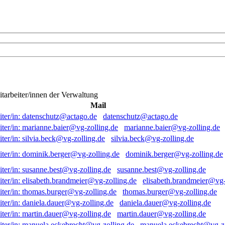
itarbeiter/innen der Verwaltung
Mail
datenschutz@actago.de
marianne.baier@vg-zolling.de
silvia.beck@vg-zolling.de
dominik.berger@vg-zolling.de
susanne.best@vg-zolling.de
elisabeth.brandmeier@vg-
thomas.burger@vg-zolling.de
daniela.dauer@vg-zolling.de
martin.dauer@vg-zolling.de
manuela.eckebrecht@vg-zo