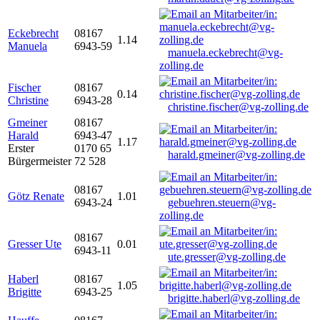
Eckebrecht
08167
1.14
Manuela
6943-59
manuela.eckebrecht@vg-
zolling.de
Fischer
08167
0.14
Christine
6943-28
christine.fischer@vg-zolling.de
Gmeiner
08167
Harald
6943-47
1.17
Erster
0170 65
harald.gmeiner@vg-zolling.de
Bürgermeister
72 528
08167
Götz Renate
1.01
6943-24
gebuehren.steuern@vg-
zolling.de
08167
Gresser Ute
0.01
6943-11
ute.gresser@vg-zolling.de
Haberl
08167
1.05
Brigitte
6943-25
brigitte.haberl@vg-zolling.de