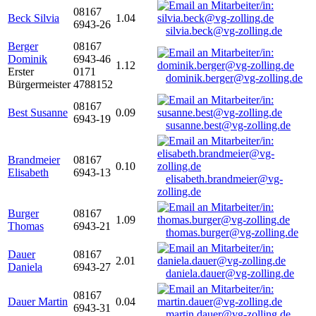
08167
Beck Silvia
1.04
6943-26
silvia.beck@vg-zolling.de
Berger
08167
Dominik
6943-46
1.12
Erster
0171
dominik.berger@vg-zolling.de
Bürgermeister
4788152
08167
Best Susanne
0.09
6943-19
susanne.best@vg-zolling.de
Brandmeier
08167
0.10
Elisabeth
6943-13
elisabeth.brandmeier@vg-
zolling.de
Burger
08167
1.09
Thomas
6943-21
thomas.burger@vg-zolling.de
Dauer
08167
2.01
Daniela
6943-27
daniela.dauer@vg-zolling.de
08167
Dauer Martin
0.04
6943-31
martin.dauer@vg-zolling.de