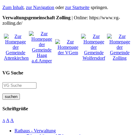
Zum Inhalt
,
zur Navigation
oder
zur Startseite
springen.
Verwaltungsgemeinschaft Zolling
| Online: https://www.vg-
zolling.de/
VG Suche
suchen
Schriftgröße
A
A
A
Rathaus - Verwaltung