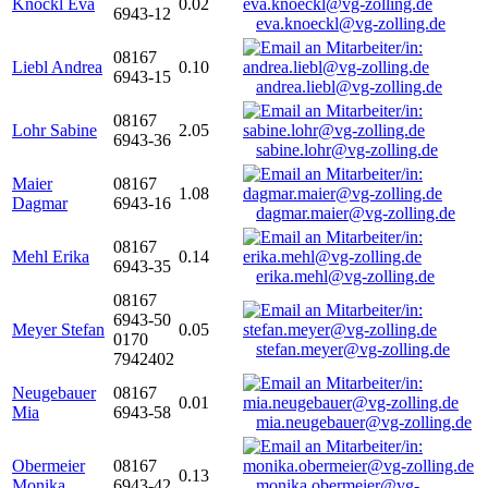
Knöckl Eva
0.02
6943-12
eva.knoeckl@vg-zolling.de
08167
Liebl Andrea
0.10
6943-15
andrea.liebl@vg-zolling.de
08167
Lohr Sabine
2.05
6943-36
sabine.lohr@vg-zolling.de
Maier
08167
1.08
Dagmar
6943-16
dagmar.maier@vg-zolling.de
08167
Mehl Erika
0.14
6943-35
erika.mehl@vg-zolling.de
08167
6943-50
Meyer Stefan
0.05
0170
stefan.meyer@vg-zolling.de
7942402
Neugebauer
08167
0.01
Mia
6943-58
mia.neugebauer@vg-zolling.de
Obermeier
08167
0.13
Monika
6943-42
monika.obermeier@vg-