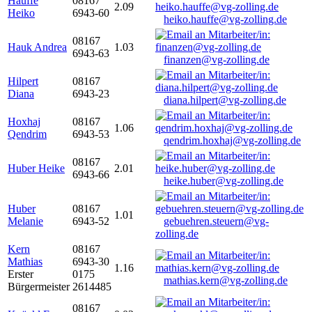
Hauffe
08167
2.09
Heiko
6943-60
heiko.hauffe@vg-zolling.de
08167
Hauk Andrea
1.03
6943-63
finanzen@vg-zolling.de
Hilpert
08167
Diana
6943-23
diana.hilpert@vg-zolling.de
Hoxhaj
08167
1.06
Qendrim
6943-53
qendrim.hoxhaj@vg-zolling.de
08167
Huber Heike
2.01
6943-66
heike.huber@vg-zolling.de
Huber
08167
1.01
Melanie
6943-52
gebuehren.steuern@vg-
zolling.de
Kern
08167
Mathias
6943-30
1.16
Erster
0175
mathias.kern@vg-zolling.de
Bürgermeister
2614485
08167