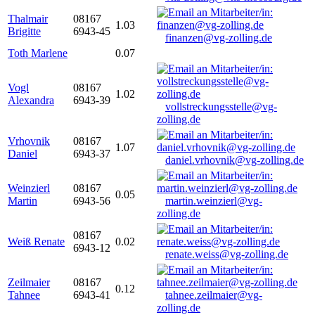
Thalmair
08167
1.03
Brigitte
6943-45
finanzen@vg-zolling.de
Toth Marlene
0.07
Vogl
08167
1.02
Alexandra
6943-39
vollstreckungsstelle@vg-
zolling.de
Vrhovnik
08167
1.07
Daniel
6943-37
daniel.vrhovnik@vg-zolling.de
Weinzierl
08167
0.05
Martin
6943-56
martin.weinzierl@vg-
zolling.de
08167
Weiß Renate
0.02
6943-12
renate.weiss@vg-zolling.de
Zeilmaier
08167
0.12
Tahnee
6943-41
tahnee.zeilmaier@vg-
zolling.de