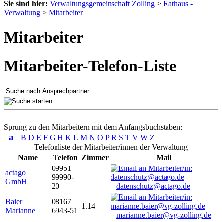
Sie sind hier:
Verwaltungsgemeinschaft Zolling
>
Rathaus -
Verwaltung
>
Mitarbeiter
Mitarbeiter
Mitarbeiter-Telefon-Liste
Sprung zu den Mitarbeitern mit dem Anfangsbuchstaben:
a
B
D
E
F
G
H
K
L
M
N
O
P
R
S
T
V
W
Z
Telefonliste der Mitarbeiter/innen der Verwaltung
Name
Telefon
Zimmer
Mail
09951
actago
99990-
GmbH
20
datenschutz@actago.de
Baier
08167
1.14
Marianne
6943-51
marianne.baier@vg-zolling.de