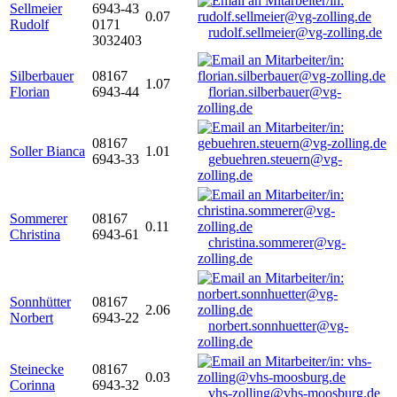
Sellmeier
6943-43
0.07
Rudolf
0171
rudolf.sellmeier@vg-zolling.de
3032403
Silberbauer
08167
1.07
Florian
6943-44
florian.silberbauer@vg-
zolling.de
08167
Soller Bianca
1.01
6943-33
gebuehren.steuern@vg-
zolling.de
Sommerer
08167
0.11
Christina
6943-61
christina.sommerer@vg-
zolling.de
Sonnhütter
08167
2.06
Norbert
6943-22
norbert.sonnhuetter@vg-
zolling.de
Steinecke
08167
0.03
Corinna
6943-32
vhs-zolling@vhs-moosburg.de