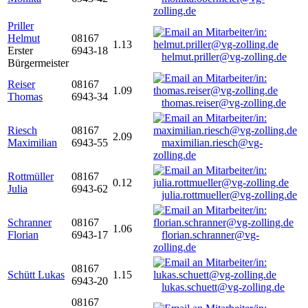
zolling.de
Priller
Helmut
08167
1.13
Erster
6943-18
helmut.priller@vg-zolling.de
Bürgermeister
Reiser
08167
1.09
Thomas
6943-34
thomas.reiser@vg-zolling.de
Riesch
08167
2.09
Maximilian
6943-55
maximilian.riesch@vg-
zolling.de
Rottmüller
08167
0.12
Julia
6943-62
julia.rottmueller@vg-zolling.de
Schranner
08167
1.06
Florian
6943-17
florian.schranner@vg-
zolling.de
08167
Schütt Lukas
1.15
6943-20
lukas.schuett@vg-zolling.de
08167