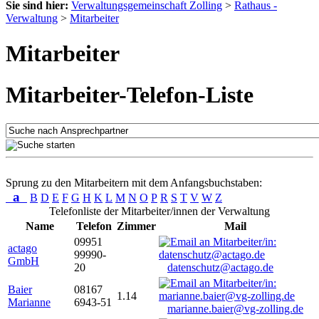
Sie sind hier:
Verwaltungsgemeinschaft Zolling
>
Rathaus -
Verwaltung
>
Mitarbeiter
Mitarbeiter
Mitarbeiter-Telefon-Liste
Sprung zu den Mitarbeitern mit dem Anfangsbuchstaben:
a
B
D
E
F
G
H
K
L
M
N
O
P
R
S
T
V
W
Z
Telefonliste der Mitarbeiter/innen der Verwaltung
Name
Telefon
Zimmer
Mail
09951
actago
99990-
GmbH
20
datenschutz@actago.de
Baier
08167
1.14
Marianne
6943-51
marianne.baier@vg-zolling.de