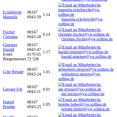
Eckebrecht
08167
1.14
Manuela
6943-59
manuela.eckebrecht@vg-
zolling.de
Fischer
08167
0.14
Christine
6943-28
christine.fischer@vg-zolling.de
Gmeiner
08167
Harald
6943-47
1.17
Erster
0170 65
harald.gmeiner@vg-zolling.de
Bürgermeister
72 528
08167
Götz Renate
1.01
6943-24
gebuehren.steuern@vg-
zolling.de
08167
Gresser Ute
0.01
6943-11
ute.gresser@vg-zolling.de
Haberl
08167
1.05
Brigitte
6943-25
brigitte.haberl@vg-zolling.de