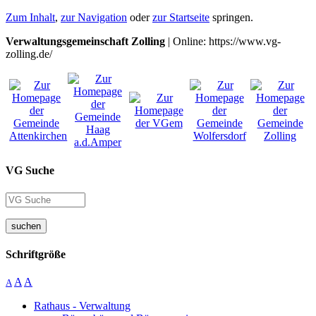
Zum Inhalt
,
zur Navigation
oder
zur Startseite
springen.
Verwaltungsgemeinschaft Zolling
| Online: https://www.vg-
zolling.de/
VG Suche
suchen
Schriftgröße
A
A
A
Rathaus - Verwaltung