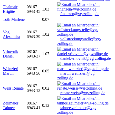
Thalmair
08167
1.03
Brigitte
6943-45
finanzen@vg-zolling.de
Toth Marlene
0.07
Vogl
08167
1.02
Alexandra
6943-39
vollstreckungsstelle@vg-
zolling.de
Vrhovnik
08167
1.07
Daniel
6943-37
daniel.vrhovnik@vg-zolling.de
Weinzierl
08167
0.05
Martin
6943-56
martin.weinzierl@vg-
zolling.de
08167
Weiß Renate
0.02
6943-12
renate.weiss@vg-zolling.de
Zeilmaier
08167
0.12
Tahnee
6943-41
tahnee.zeilmaier@vg-
zolling.de