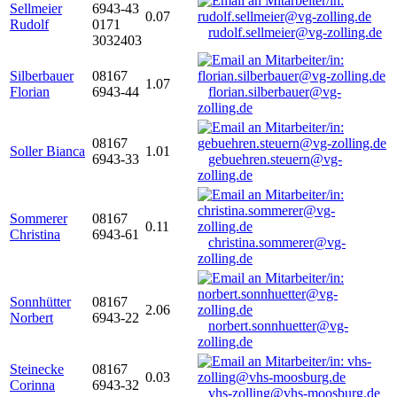
Sellmeier
6943-43
0.07
Rudolf
0171
rudolf.sellmeier@vg-zolling.de
3032403
Silberbauer
08167
1.07
Florian
6943-44
florian.silberbauer@vg-
zolling.de
08167
Soller Bianca
1.01
6943-33
gebuehren.steuern@vg-
zolling.de
Sommerer
08167
0.11
Christina
6943-61
christina.sommerer@vg-
zolling.de
Sonnhütter
08167
2.06
Norbert
6943-22
norbert.sonnhuetter@vg-
zolling.de
Steinecke
08167
0.03
Corinna
6943-32
vhs-zolling@vhs-moosburg.de