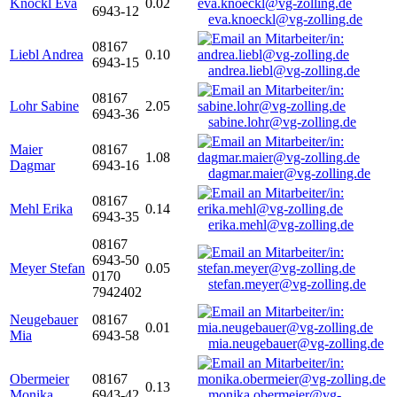
Knöckl Eva
0.02
6943-12
eva.knoeckl@vg-zolling.de
08167
Liebl Andrea
0.10
6943-15
andrea.liebl@vg-zolling.de
08167
Lohr Sabine
2.05
6943-36
sabine.lohr@vg-zolling.de
Maier
08167
1.08
Dagmar
6943-16
dagmar.maier@vg-zolling.de
08167
Mehl Erika
0.14
6943-35
erika.mehl@vg-zolling.de
08167
6943-50
Meyer Stefan
0.05
0170
stefan.meyer@vg-zolling.de
7942402
Neugebauer
08167
0.01
Mia
6943-58
mia.neugebauer@vg-zolling.de
Obermeier
08167
0.13
Monika
6943-42
monika.obermeier@vg-