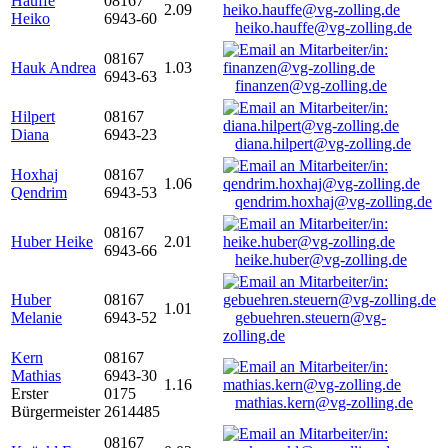
Hauffe
08167
2.09
Heiko
6943-60
heiko.hauffe@vg-zolling.de
08167
Hauk Andrea
1.03
6943-63
finanzen@vg-zolling.de
Hilpert
08167
Diana
6943-23
diana.hilpert@vg-zolling.de
Hoxhaj
08167
1.06
Qendrim
6943-53
qendrim.hoxhaj@vg-zolling.de
08167
Huber Heike
2.01
6943-66
heike.huber@vg-zolling.de
Huber
08167
1.01
Melanie
6943-52
gebuehren.steuern@vg-
zolling.de
Kern
08167
Mathias
6943-30
1.16
Erster
0175
mathias.kern@vg-zolling.de
Bürgermeister
2614485
08167