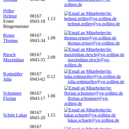
zolling.de
Priller
Helmut
08167
1.13
Erster
6943-18
helmut.priller@vg-zolling.de
Bürgermeister
Reiser
08167
1.09
Thomas
6943-34
thomas.reiser@vg-zolling.de
Riesch
08167
2.09
Maximilian
6943-55
maximilian.riesch@vg-
zolling.de
Rottmüller
08167
0.12
Julia
6943-62
julia.rottmueller@vg-zolling.de
Schranner
08167
1.06
Florian
6943-17
florian.schranner@vg-
zolling.de
08167
Schütt Lukas
1.15
6943-20
lukas.schuett@vg-zolling.de
08167