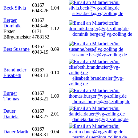
08167
Beck Silvia
1.04
6943-26
silvia.beck@vg-zolling.de
Berger
08167
Dominik
6943-46
1.12
Erster
0171
dominik.berger@vg-zolling.de
Bürgermeister
4788152
08167
Best Susanne
0.09
6943-19
susanne.best@vg-zolling.de
Brandmeier
08167
0.10
Elisabeth
6943-13
elisabeth.brandmeier@vg-
zolling.de
Burger
08167
1.09
Thomas
6943-21
thomas.burger@vg-zolling.de
Dauer
08167
2.01
Daniela
6943-27
daniela.dauer@vg-zolling.de
08167
Dauer Martin
0.04
6943-31
martin.dauer@vg-zolling.de