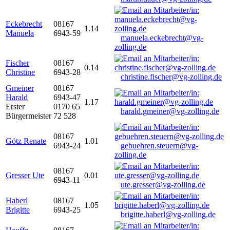
Eckebrecht
08167
1.14
Manuela
6943-59
manuela.eckebrecht@vg-
zolling.de
Fischer
08167
0.14
Christine
6943-28
christine.fischer@vg-zolling.de
Gmeiner
08167
Harald
6943-47
1.17
Erster
0170 65
harald.gmeiner@vg-zolling.de
Bürgermeister
72 528
08167
Götz Renate
1.01
6943-24
gebuehren.steuern@vg-
zolling.de
08167
Gresser Ute
0.01
6943-11
ute.gresser@vg-zolling.de
Haberl
08167
1.05
Brigitte
6943-25
brigitte.haberl@vg-zolling.de