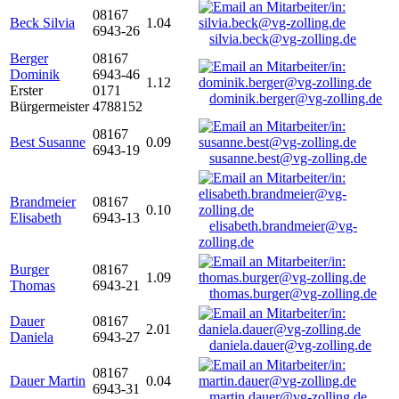
08167
Beck Silvia
1.04
6943-26
silvia.beck@vg-zolling.de
Berger
08167
Dominik
6943-46
1.12
Erster
0171
dominik.berger@vg-zolling.de
Bürgermeister
4788152
08167
Best Susanne
0.09
6943-19
susanne.best@vg-zolling.de
Brandmeier
08167
0.10
Elisabeth
6943-13
elisabeth.brandmeier@vg-
zolling.de
Burger
08167
1.09
Thomas
6943-21
thomas.burger@vg-zolling.de
Dauer
08167
2.01
Daniela
6943-27
daniela.dauer@vg-zolling.de
08167
Dauer Martin
0.04
6943-31
martin.dauer@vg-zolling.de