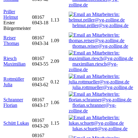
zolling.de
Priller
Helmut
08167
1.13
Erster
6943-18
helmut.priller@vg-zolling.de
Bürgermeister
Reiser
08167
1.09
Thomas
6943-34
thomas.reiser@vg-zolling.de
Riesch
08167
2.09
Maximilian
6943-55
maximilian.riesch@vg-
zolling.de
Rottmüller
08167
0.12
Julia
6943-62
julia.rottmueller@vg-zolling.de
Schranner
08167
1.06
Florian
6943-17
florian.schranner@vg-
zolling.de
08167
Schütt Lukas
1.15
6943-20
lukas.schuett@vg-zolling.de
08167