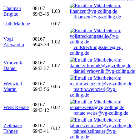
Thalmair
08167
1.03
Brigitte
6943-45
finanzen@vg-zolling.de
Toth Marlene
0.07
Vogl
08167
1.02
Alexandra
6943-39
vollstreckungsstelle@vg-
zolling.de
Vrhovnik
08167
1.07
Daniel
6943-37
daniel.vrhovnik@vg-zolling.de
Weinzierl
08167
0.05
Martin
6943-56
martin.weinzierl@vg-
zolling.de
08167
Weiß Renate
0.02
6943-12
renate.weiss@vg-zolling.de
Zeilmaier
08167
0.12
Tahnee
6943-41
tahnee.zeilmaier@vg-
zolling.de