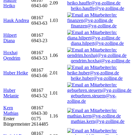
Hauffe
08167
2.09
Heiko
6943-60
heiko.hauffe@vg-zolling.de
08167
Hauk Andrea
1.03
6943-63
finanzen@vg-zolling.de
Hilpert
08167
Diana
6943-23
diana.hilpert@vg-zolling.de
Hoxhaj
08167
1.06
Qendrim
6943-53
qendrim.hoxhaj@vg-zolling.de
08167
Huber Heike
2.01
6943-66
heike.huber@vg-zolling.de
Huber
08167
1.01
Melanie
6943-52
gebuehren.steuern@vg-
zolling.de
Kern
08167
Mathias
6943-30
1.16
Erster
0175
mathias.kern@vg-zolling.de
Bürgermeister
2614485
08167