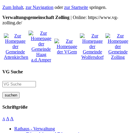
Zum Inhalt
,
zur Navigation
oder
zur Startseite
springen.
Verwaltungsgemeinschaft Zolling
| Online: https://www.vg-
zolling.de/
VG Suche
suchen
Schriftgröße
A
A
A
Rathaus - Verwaltung