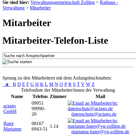
Sie sind hier:
Verwaltungsgemeinschaft Zolling
>
Rathaus -
Verwaltung
>
Mitarbeiter
Mitarbeiter
Mitarbeiter-Telefon-Liste
Sprung zu den Mitarbeitern mit dem Anfangsbuchstaben:
a
B
D
E
F
G
H
K
L
M
N
O
P
R
S
T
V
W
Z
Telefonliste der Mitarbeiter/innen der Verwaltung
Name
Telefon
Zimmer
Mail
09951
actago
99990-
GmbH
20
datenschutz@actago.de
Baier
08167
1.14
Marianne
6943-51
marianne.baier@vg-zolling.de