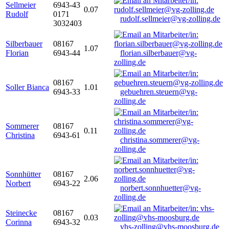
Sellmeier
6943-43
0.07
Rudolf
0171
rudolf.sellmeier@vg-zolling.de
3032403
Silberbauer
08167
1.07
Florian
6943-44
florian.silberbauer@vg-
zolling.de
08167
Soller Bianca
1.01
6943-33
gebuehren.steuern@vg-
zolling.de
Sommerer
08167
0.11
Christina
6943-61
christina.sommerer@vg-
zolling.de
Sonnhütter
08167
2.06
Norbert
6943-22
norbert.sonnhuetter@vg-
zolling.de
Steinecke
08167
0.03
Corinna
6943-32
vhs-zolling@vhs-moosburg.de