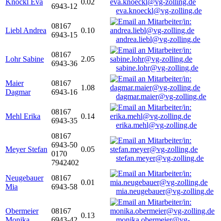
Knöckl Eva
0.02
6943-12
eva.knoeckl@vg-zolling.de
08167
Liebl Andrea
0.10
6943-15
andrea.liebl@vg-zolling.de
08167
Lohr Sabine
2.05
6943-36
sabine.lohr@vg-zolling.de
Maier
08167
1.08
Dagmar
6943-16
dagmar.maier@vg-zolling.de
08167
Mehl Erika
0.14
6943-35
erika.mehl@vg-zolling.de
08167
6943-50
Meyer Stefan
0.05
0170
stefan.meyer@vg-zolling.de
7942402
Neugebauer
08167
0.01
Mia
6943-58
mia.neugebauer@vg-zolling.de
Obermeier
08167
0.13
Monika
6943-42
monika.obermeier@vg-