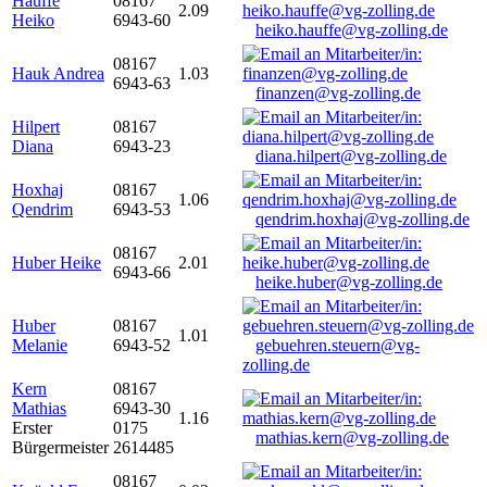
Hauffe
08167
2.09
Heiko
6943-60
heiko.hauffe@vg-zolling.de
08167
Hauk Andrea
1.03
6943-63
finanzen@vg-zolling.de
Hilpert
08167
Diana
6943-23
diana.hilpert@vg-zolling.de
Hoxhaj
08167
1.06
Qendrim
6943-53
qendrim.hoxhaj@vg-zolling.de
08167
Huber Heike
2.01
6943-66
heike.huber@vg-zolling.de
Huber
08167
1.01
Melanie
6943-52
gebuehren.steuern@vg-
zolling.de
Kern
08167
Mathias
6943-30
1.16
Erster
0175
mathias.kern@vg-zolling.de
Bürgermeister
2614485
08167