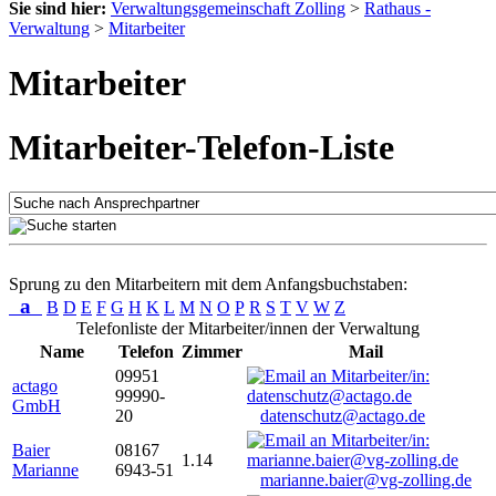
Sie sind hier:
Verwaltungsgemeinschaft Zolling
>
Rathaus -
Verwaltung
>
Mitarbeiter
Mitarbeiter
Mitarbeiter-Telefon-Liste
Sprung zu den Mitarbeitern mit dem Anfangsbuchstaben:
a
B
D
E
F
G
H
K
L
M
N
O
P
R
S
T
V
W
Z
Telefonliste der Mitarbeiter/innen der Verwaltung
Name
Telefon
Zimmer
Mail
09951
actago
99990-
GmbH
20
datenschutz@actago.de
Baier
08167
1.14
Marianne
6943-51
marianne.baier@vg-zolling.de