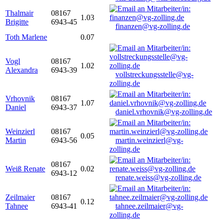
Thalmair
08167
1.03
Brigitte
6943-45
finanzen@vg-zolling.de
Toth Marlene
0.07
Vogl
08167
1.02
Alexandra
6943-39
vollstreckungsstelle@vg-
zolling.de
Vrhovnik
08167
1.07
Daniel
6943-37
daniel.vrhovnik@vg-zolling.de
Weinzierl
08167
0.05
Martin
6943-56
martin.weinzierl@vg-
zolling.de
08167
Weiß Renate
0.02
6943-12
renate.weiss@vg-zolling.de
Zeilmaier
08167
0.12
Tahnee
6943-41
tahnee.zeilmaier@vg-
zolling.de