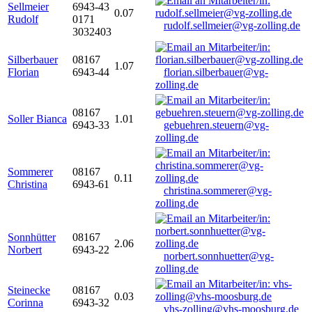
Sellmeier
6943-43
0.07
Rudolf
0171
rudolf.sellmeier@vg-zolling.de
3032403
Silberbauer
08167
1.07
Florian
6943-44
florian.silberbauer@vg-
zolling.de
08167
Soller Bianca
1.01
6943-33
gebuehren.steuern@vg-
zolling.de
Sommerer
08167
0.11
Christina
6943-61
christina.sommerer@vg-
zolling.de
Sonnhütter
08167
2.06
Norbert
6943-22
norbert.sonnhuetter@vg-
zolling.de
Steinecke
08167
0.03
Corinna
6943-32
vhs-zolling@vhs-moosburg.de