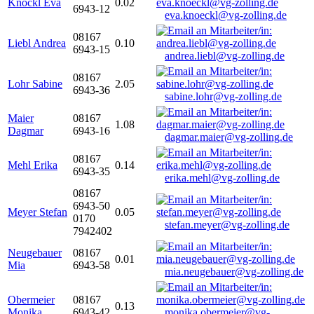
Knöckl Eva
0.02
6943-12
eva.knoeckl@vg-zolling.de
08167
Liebl Andrea
0.10
6943-15
andrea.liebl@vg-zolling.de
08167
Lohr Sabine
2.05
6943-36
sabine.lohr@vg-zolling.de
Maier
08167
1.08
Dagmar
6943-16
dagmar.maier@vg-zolling.de
08167
Mehl Erika
0.14
6943-35
erika.mehl@vg-zolling.de
08167
6943-50
Meyer Stefan
0.05
0170
stefan.meyer@vg-zolling.de
7942402
Neugebauer
08167
0.01
Mia
6943-58
mia.neugebauer@vg-zolling.de
Obermeier
08167
0.13
Monika
6943-42
monika.obermeier@vg-