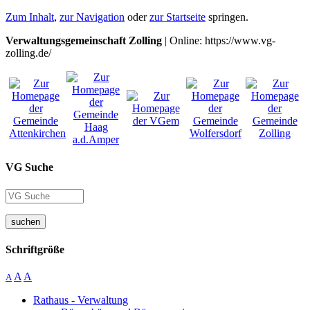
Zum Inhalt
,
zur Navigation
oder
zur Startseite
springen.
Verwaltungsgemeinschaft Zolling
| Online: https://www.vg-
zolling.de/
VG Suche
suchen
Schriftgröße
A
A
A
Rathaus - Verwaltung