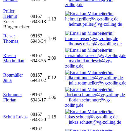
zolling.de
Priller
Helmut
08167
1.13
Erster
6943-18
helmut.priller@vg-zolling.de
Bürgermeister
Reiser
08167
1.09
Thomas
6943-34
thomas.reiser@vg-zolling.de
Riesch
08167
2.09
Maximilian
6943-55
maximilian.riesch@vg-
zolling.de
Rottmüller
08167
0.12
Julia
6943-62
julia.rottmueller@vg-zolling.de
Schranner
08167
1.06
Florian
6943-17
florian.schranner@vg-
zolling.de
08167
Schütt Lukas
1.15
6943-20
lukas.schuett@vg-zolling.de
08167