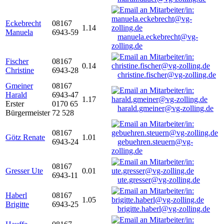
Eckebrecht
08167
1.14
Manuela
6943-59
manuela.eckebrecht@vg-
zolling.de
Fischer
08167
0.14
Christine
6943-28
christine.fischer@vg-zolling.de
Gmeiner
08167
Harald
6943-47
1.17
Erster
0170 65
harald.gmeiner@vg-zolling.de
Bürgermeister
72 528
08167
Götz Renate
1.01
6943-24
gebuehren.steuern@vg-
zolling.de
08167
Gresser Ute
0.01
6943-11
ute.gresser@vg-zolling.de
Haberl
08167
1.05
Brigitte
6943-25
brigitte.haberl@vg-zolling.de