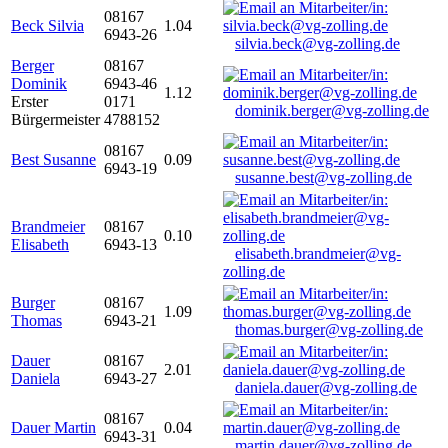
08167
Beck Silvia
1.04
6943-26
silvia.beck@vg-zolling.de
Berger
08167
Dominik
6943-46
1.12
Erster
0171
dominik.berger@vg-zolling.de
Bürgermeister
4788152
08167
Best Susanne
0.09
6943-19
susanne.best@vg-zolling.de
Brandmeier
08167
0.10
Elisabeth
6943-13
elisabeth.brandmeier@vg-
zolling.de
Burger
08167
1.09
Thomas
6943-21
thomas.burger@vg-zolling.de
Dauer
08167
2.01
Daniela
6943-27
daniela.dauer@vg-zolling.de
08167
Dauer Martin
0.04
6943-31
martin.dauer@vg-zolling.de