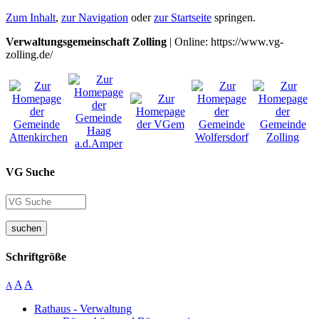
Zum Inhalt
,
zur Navigation
oder
zur Startseite
springen.
Verwaltungsgemeinschaft Zolling
| Online: https://www.vg-
zolling.de/
VG Suche
suchen
Schriftgröße
A
A
A
Rathaus - Verwaltung