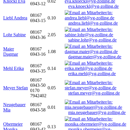
Knöckl Eva
0.02
6943-12
eva.knoeckl@vg-zolling.de
08167
Liebl Andrea
0.10
6943-15
andrea.liebl@vg-zolling.de
08167
Lohr Sabine
2.05
6943-36
sabine.lohr@vg-zolling.de
Maier
08167
1.08
Dagmar
6943-16
dagmar.maier@vg-zolling.de
08167
Mehl Erika
0.14
6943-35
erika.mehl@vg-zolling.de
08167
6943-50
Meyer Stefan
0.05
0170
stefan.meyer@vg-zolling.de
7942402
Neugebauer
08167
0.01
Mia
6943-58
mia.neugebauer@vg-zolling.de
Obermeier
08167
0.13
Monika
6943-42
monika.obermeier@vg-