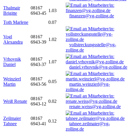
Thalmair
08167
1.03
Brigitte
6943-45
finanzen@vg-zolling.de
Toth Marlene
0.07
Vogl
08167
1.02
Alexandra
6943-39
vollstreckungsstelle@vg-
zolling.de
Vrhovnik
08167
1.07
Daniel
6943-37
daniel.vrhovnik@vg-zolling.de
Weinzierl
08167
0.05
Martin
6943-56
martin.weinzierl@vg-
zolling.de
08167
Weiß Renate
0.02
6943-12
renate.weiss@vg-zolling.de
Zeilmaier
08167
0.12
Tahnee
6943-41
tahnee.zeilmaier@vg-
zolling.de