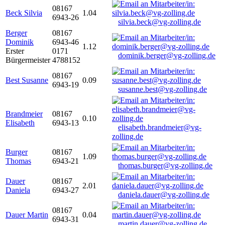
08167
Beck Silvia
1.04
6943-26
silvia.beck@vg-zolling.de
Berger
08167
Dominik
6943-46
1.12
Erster
0171
dominik.berger@vg-zolling.de
Bürgermeister
4788152
08167
Best Susanne
0.09
6943-19
susanne.best@vg-zolling.de
Brandmeier
08167
0.10
Elisabeth
6943-13
elisabeth.brandmeier@vg-
zolling.de
Burger
08167
1.09
Thomas
6943-21
thomas.burger@vg-zolling.de
Dauer
08167
2.01
Daniela
6943-27
daniela.dauer@vg-zolling.de
08167
Dauer Martin
0.04
6943-31
martin.dauer@vg-zolling.de