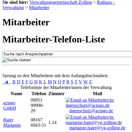
Sie sind hier:
Verwaltungsgemeinschaft Zolling
>
Rathaus -
Verwaltung
>
Mitarbeiter
Mitarbeiter
Mitarbeiter-Telefon-Liste
Sprung zu den Mitarbeitern mit dem Anfangsbuchstaben:
a
B
D
E
F
G
H
K
L
M
N
O
P
R
S
T
V
W
Z
Telefonliste der Mitarbeiter/innen der Verwaltung
Name
Telefon
Zimmer
Mail
09951
actago
99990-
GmbH
20
datenschutz@actago.de
Baier
08167
1.14
Marianne
6943-51
marianne.baier@vg-zolling.de