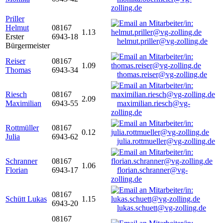
zolling.de
Priller
Helmut
08167
1.13
Erster
6943-18
helmut.priller@vg-zolling.de
Bürgermeister
Reiser
08167
1.09
Thomas
6943-34
thomas.reiser@vg-zolling.de
Riesch
08167
2.09
Maximilian
6943-55
maximilian.riesch@vg-
zolling.de
Rottmüller
08167
0.12
Julia
6943-62
julia.rottmueller@vg-zolling.de
Schranner
08167
1.06
Florian
6943-17
florian.schranner@vg-
zolling.de
08167
Schütt Lukas
1.15
6943-20
lukas.schuett@vg-zolling.de
08167