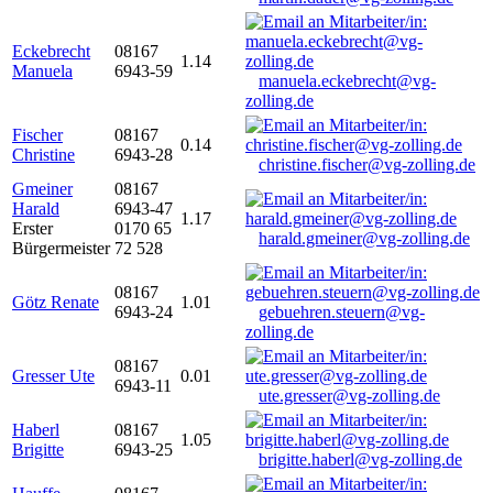
Eckebrecht
08167
1.14
Manuela
6943-59
manuela.eckebrecht@vg-
zolling.de
Fischer
08167
0.14
Christine
6943-28
christine.fischer@vg-zolling.de
Gmeiner
08167
Harald
6943-47
1.17
Erster
0170 65
harald.gmeiner@vg-zolling.de
Bürgermeister
72 528
08167
Götz Renate
1.01
6943-24
gebuehren.steuern@vg-
zolling.de
08167
Gresser Ute
0.01
6943-11
ute.gresser@vg-zolling.de
Haberl
08167
1.05
Brigitte
6943-25
brigitte.haberl@vg-zolling.de