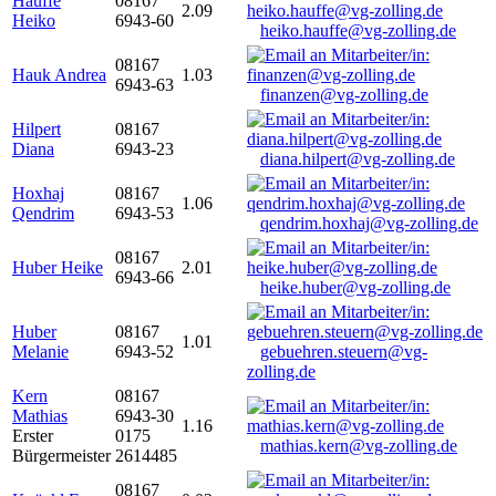
Hauffe
08167
2.09
Heiko
6943-60
heiko.hauffe@vg-zolling.de
08167
Hauk Andrea
1.03
6943-63
finanzen@vg-zolling.de
Hilpert
08167
Diana
6943-23
diana.hilpert@vg-zolling.de
Hoxhaj
08167
1.06
Qendrim
6943-53
qendrim.hoxhaj@vg-zolling.de
08167
Huber Heike
2.01
6943-66
heike.huber@vg-zolling.de
Huber
08167
1.01
Melanie
6943-52
gebuehren.steuern@vg-
zolling.de
Kern
08167
Mathias
6943-30
1.16
Erster
0175
mathias.kern@vg-zolling.de
Bürgermeister
2614485
08167