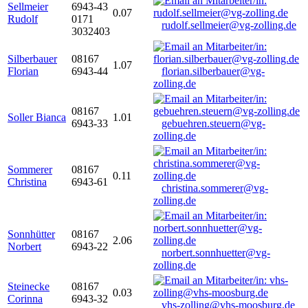
Sellmeier
6943-43
0.07
Rudolf
0171
rudolf.sellmeier@vg-zolling.de
3032403
Silberbauer
08167
1.07
Florian
6943-44
florian.silberbauer@vg-
zolling.de
08167
Soller Bianca
1.01
6943-33
gebuehren.steuern@vg-
zolling.de
Sommerer
08167
0.11
Christina
6943-61
christina.sommerer@vg-
zolling.de
Sonnhütter
08167
2.06
Norbert
6943-22
norbert.sonnhuetter@vg-
zolling.de
Steinecke
08167
0.03
Corinna
6943-32
vhs-zolling@vhs-moosburg.de