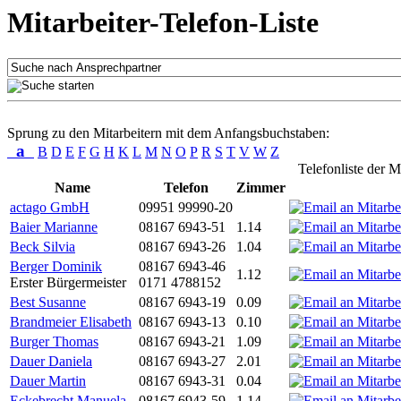
Mitarbeiter-Telefon-Liste
Sprung zu den Mitarbeitern mit dem Anfangsbuchstaben:
a
B
D
E
F
G
H
K
L
M
N
O
P
R
S
T
V
W
Z
Telefonliste der M
Name
Telefon
Zimmer
actago GmbH
09951 99990-20
Baier Marianne
08167 6943-51
1.14
Beck Silvia
08167 6943-26
1.04
Berger Dominik
08167 6943-46
1.12
Erster Bürgermeister
0171 4788152
Best Susanne
08167 6943-19
0.09
Brandmeier Elisabeth
08167 6943-13
0.10
Burger Thomas
08167 6943-21
1.09
Dauer Daniela
08167 6943-27
2.01
Dauer Martin
08167 6943-31
0.04
Eckebrecht Manuela
08167 6943-59
1.14