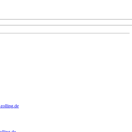
zolling.de
lling.de