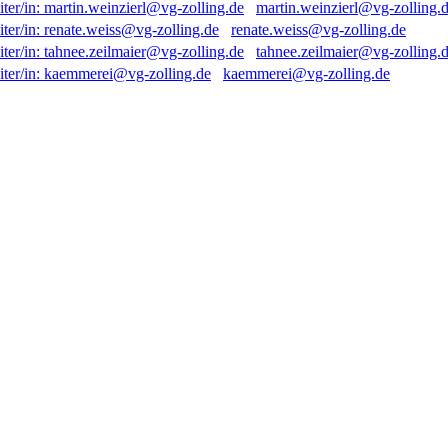
martin.weinzierl@vg-zolling.
renate.weiss@vg-zolling.de
tahnee.zeilmaier@vg-zolling.
kaemmerei@vg-zolling.de