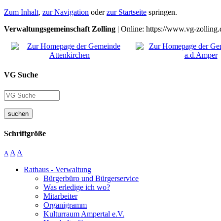
Zum Inhalt
,
zur Navigation
oder
zur Startseite
springen.
Verwaltungsgemeinschaft Zolling
| Online: https://www.vg-zolling.
VG Suche
suchen
Schriftgröße
A
A
A
Rathaus - Verwaltung
Bürgerbüro und Bürgerservice
Was erledige ich wo?
Mitarbeiter
Organigramm
Kulturraum Ampertal e.V.