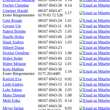
Fischer Christine
08167 6943-28
0.14
Gmeiner Harald
08167 6943-47
1.17
Erster Bürgermeister
0170 65 72 528
Götz Renate
08167 6943-24
1.01
Gresser Ute
08167 6943-11
0.01
Haberl Brigitte
08167 6943-25
1.05
Hauffe Heiko
08167 6943-60
2.09
Hauk Andrea
08167 6943-63
1.03
Hilpert Diana
08167 6943-23
Hoxhaj Qendrim
08167 6943-53
1.06
Huber Heike
08167 6943-66
2.01
Huber Melanie
08167 6943-52
1.01
Kern Mathias
08167 6943-30
1.16
Erster Bürgermeister
0175 2614485
Knöckl Eva
08167 6943-12
0.02
Liebl Andrea
08167 6943-15
0.10
Lohr Sabine
08167 6943-36
2.05
Maier Dagmar
08167 6943-16
1.08
Mehl Erika
08167 6943-35
0.14
08167 6943-50
Meyer Stefan
0.05