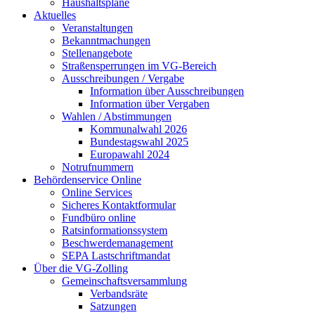
Haushaltspläne
Aktuelles
Veranstaltungen
Bekanntmachungen
Stellenangebote
Straßensperrungen im VG-Bereich
Ausschreibungen / Vergabe
Information über Ausschreibungen
Information über Vergaben
Wahlen / Abstimmungen
Kommunalwahl 2026
Bundestagswahl 2025
Europawahl 2024
Notrufnummern
Behördenservice Online
Online Services
Sicheres Kontaktformular
Fundbüro online
Ratsinformationssystem
Beschwerdemanagement
SEPA Lastschriftmandat
Über die VG-Zolling
Gemeinschaftsversammlung
Verbandsräte
Satzungen