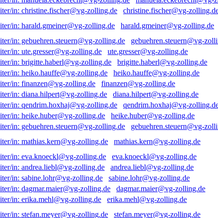
christine.fischer@vg-zolling.d
harald.gmeiner@vg-zolling.de
gebuehren.steuern@vg-zolli
ute.gresser@vg-zolling.de
brigitte.haberl@vg-zolling.de
heiko.hauffe@vg-zolling.de
finanzen@vg-zolling.de
diana.hilpert@vg-zolling.de
qendrim.hoxhaj@vg-zolling.d
heike.huber@vg-zolling.de
gebuehren.steuern@vg-zolli
mathias.kern@vg-zolling.de
eva.knoeckl@vg-zolling.de
andrea.liebl@vg-zolling.de
sabine.lohr@vg-zolling.de
dagmar.maier@vg-zolling.de
erika.mehl@vg-zolling.de
stefan.meyer@vg-zolling.de