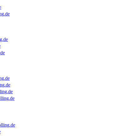
e
ng.de
g.de
e
.de
ng.de
ng.de
ling.de
lling.de
lling.de
e