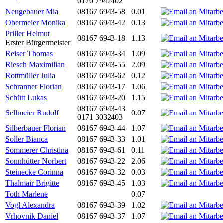
0170 7942402
Neugebauer Mia
08167 6943-58
0.01
Obermeier Monika
08167 6943-42
0.13
Priller Helmut
08167 6943-18
1.13
Erster Bürgermeister
Reiser Thomas
08167 6943-34
1.09
Riesch Maximilian
08167 6943-55
2.09
Rottmüller Julia
08167 6943-62
0.12
Schranner Florian
08167 6943-17
1.06
Schütt Lukas
08167 6943-20
1.15
08167 6943-43
Sellmeier Rudolf
0.07
0171 3032403
Silberbauer Florian
08167 6943-44
1.07
Soller Bianca
08167 6943-33
1.01
Sommerer Christina
08167 6943-61
0.11
Sonnhütter Norbert
08167 6943-22
2.06
Steinecke Corinna
08167 6943-32
0.03
Thalmair Brigitte
08167 6943-45
1.03
Toth Marlene
0.07
Vogl Alexandra
08167 6943-39
1.02
Vrhovnik Daniel
08167 6943-37
1.07