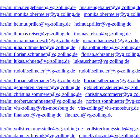
mia.neugebauer@vg-zolling.d
monika.obermeier@vg-zolli
helmut.priller@vg-zolling.de
thomas.reiser@vg-zolling.de
maximilian.riesch@vg-zollin
julia.rottmueller@vg-zolling.d
florian.schranner@vg-zolling
lukas.schuett@vg-zolling.de
rudolf.sellmeier@vg-zolling.de
florian.silberbauer@vg-zolli
gebuehren.steuern@vg-zolli
christina.sommerer@vg-zol
norbert.sonnhuetter@vg-zo
vhs-zolling@vhs-moosburg.de
finanzen@vg-zolling.de
vollstreckungsstelle@vg-zo
daniel.vrhovnik@vg-zolling.d