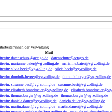
itarbeiter/innen der Verwaltung
Mail
datenschutz@actago.de
marianne.baier@vg-zolling.de
silvia.beck@vg-zolling.de
dominik.berger@vg-zolling.de
susanne.best@vg-zolling.de
elisabeth.brandmeier@vg-
thomas.burger@vg-zolling.de
daniela.dauer@vg-zolling.de
martin.dauer@vg-zolling.de
manuela.eckebrecht@vg-zo