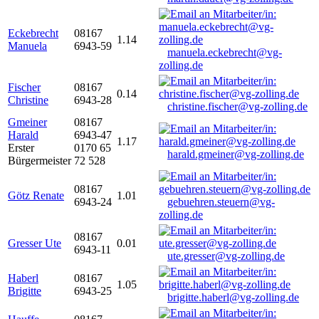
Eckebrecht
08167
1.14
Manuela
6943-59
manuela.eckebrecht@vg-
zolling.de
Fischer
08167
0.14
Christine
6943-28
christine.fischer@vg-zolling.de
Gmeiner
08167
Harald
6943-47
1.17
Erster
0170 65
harald.gmeiner@vg-zolling.de
Bürgermeister
72 528
08167
Götz Renate
1.01
6943-24
gebuehren.steuern@vg-
zolling.de
08167
Gresser Ute
0.01
6943-11
ute.gresser@vg-zolling.de
Haberl
08167
1.05
Brigitte
6943-25
brigitte.haberl@vg-zolling.de