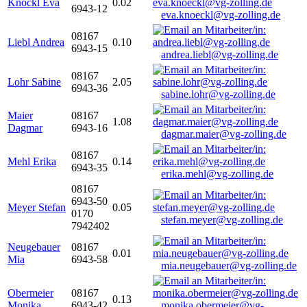
Knöckl Eva
0.02
6943-12
eva.knoeckl@vg-zolling.de
08167
Liebl Andrea
0.10
6943-15
andrea.liebl@vg-zolling.de
08167
Lohr Sabine
2.05
6943-36
sabine.lohr@vg-zolling.de
Maier
08167
1.08
Dagmar
6943-16
dagmar.maier@vg-zolling.de
08167
Mehl Erika
0.14
6943-35
erika.mehl@vg-zolling.de
08167
6943-50
Meyer Stefan
0.05
0170
stefan.meyer@vg-zolling.de
7942402
Neugebauer
08167
0.01
Mia
6943-58
mia.neugebauer@vg-zolling.de
Obermeier
08167
0.13
Monika
6943-42
monika.obermeier@vg-