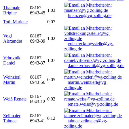
Thalmair
08167
1.03
Brigitte
6943-45
finanzen@vg-zolling.de
Toth Marlene
0.07
Vogl
08167
1.02
Alexandra
6943-39
vollstreckungsstelle@vg-
zolling.de
Vrhovnik
08167
1.07
Daniel
6943-37
daniel.vrhovnik@vg-zolling.de
Weinzierl
08167
0.05
Martin
6943-56
martin.weinzierl@vg-
zolling.de
08167
Weiß Renate
0.02
6943-12
renate.weiss@vg-zolling.de
Zeilmaier
08167
0.12
Tahnee
6943-41
tahnee.zeilmaier@vg-
zolling.de