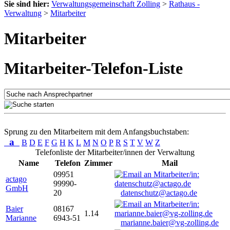
Sie sind hier:
Verwaltungsgemeinschaft Zolling
>
Rathaus -
Verwaltung
>
Mitarbeiter
Mitarbeiter
Mitarbeiter-Telefon-Liste
Sprung zu den Mitarbeitern mit dem Anfangsbuchstaben:
a
B
D
E
F
G
H
K
L
M
N
O
P
R
S
T
V
W
Z
Telefonliste der Mitarbeiter/innen der Verwaltung
Name
Telefon
Zimmer
Mail
09951
actago
99990-
GmbH
20
datenschutz@actago.de
Baier
08167
1.14
Marianne
6943-51
marianne.baier@vg-zolling.de