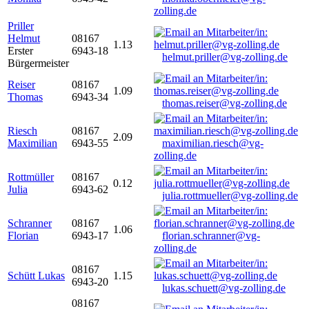
zolling.de
Priller
Helmut
08167
1.13
Erster
6943-18
helmut.priller@vg-zolling.de
Bürgermeister
Reiser
08167
1.09
Thomas
6943-34
thomas.reiser@vg-zolling.de
Riesch
08167
2.09
Maximilian
6943-55
maximilian.riesch@vg-
zolling.de
Rottmüller
08167
0.12
Julia
6943-62
julia.rottmueller@vg-zolling.de
Schranner
08167
1.06
Florian
6943-17
florian.schranner@vg-
zolling.de
08167
Schütt Lukas
1.15
6943-20
lukas.schuett@vg-zolling.de
08167