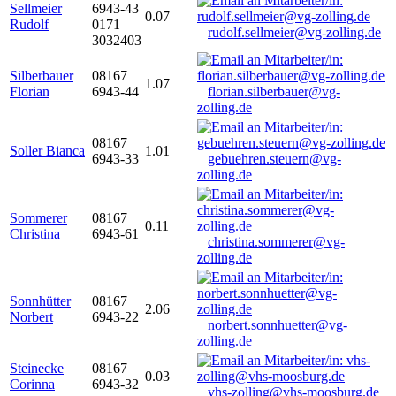
Sellmeier
6943-43
0.07
Rudolf
0171
rudolf.sellmeier@vg-zolling.de
3032403
Silberbauer
08167
1.07
Florian
6943-44
florian.silberbauer@vg-
zolling.de
08167
Soller Bianca
1.01
6943-33
gebuehren.steuern@vg-
zolling.de
Sommerer
08167
0.11
Christina
6943-61
christina.sommerer@vg-
zolling.de
Sonnhütter
08167
2.06
Norbert
6943-22
norbert.sonnhuetter@vg-
zolling.de
Steinecke
08167
0.03
Corinna
6943-32
vhs-zolling@vhs-moosburg.de