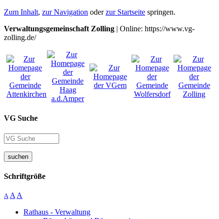
Zum Inhalt
,
zur Navigation
oder
zur Startseite
springen.
Verwaltungsgemeinschaft Zolling
| Online: https://www.vg-
zolling.de/
VG Suche
suchen
Schriftgröße
A
A
A
Rathaus - Verwaltung