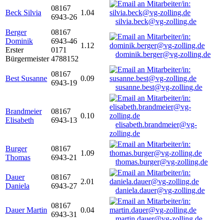
08167
Beck Silvia
1.04
6943-26
silvia.beck@vg-zolling.de
Berger
08167
Dominik
6943-46
1.12
Erster
0171
dominik.berger@vg-zolling.de
Bürgermeister
4788152
08167
Best Susanne
0.09
6943-19
susanne.best@vg-zolling.de
Brandmeier
08167
0.10
Elisabeth
6943-13
elisabeth.brandmeier@vg-
zolling.de
Burger
08167
1.09
Thomas
6943-21
thomas.burger@vg-zolling.de
Dauer
08167
2.01
Daniela
6943-27
daniela.dauer@vg-zolling.de
08167
Dauer Martin
0.04
6943-31
martin.dauer@vg-zolling.de