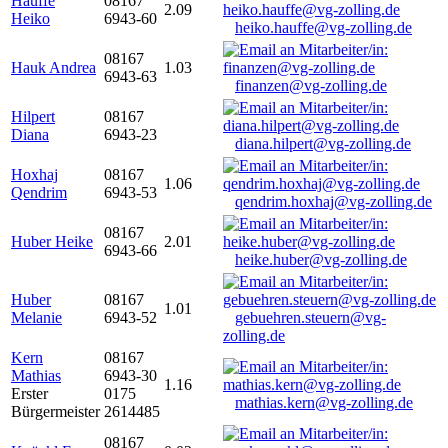
Hauffe
08167
2.09
Heiko
6943-60
heiko.hauffe@vg-zolling.de
08167
Hauk Andrea
1.03
6943-63
finanzen@vg-zolling.de
Hilpert
08167
Diana
6943-23
diana.hilpert@vg-zolling.de
Hoxhaj
08167
1.06
Qendrim
6943-53
qendrim.hoxhaj@vg-zolling.de
08167
Huber Heike
2.01
6943-66
heike.huber@vg-zolling.de
Huber
08167
1.01
Melanie
6943-52
gebuehren.steuern@vg-
zolling.de
Kern
08167
Mathias
6943-30
1.16
Erster
0175
mathias.kern@vg-zolling.de
Bürgermeister
2614485
08167