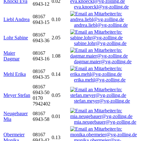
Knöckl Eva
0.02
6943-12
eva.knoeckl@vg-zolling.de
08167
Liebl Andrea
0.10
6943-15
andrea.liebl@vg-zolling.de
08167
Lohr Sabine
2.05
6943-36
sabine.lohr@vg-zolling.de
Maier
08167
1.08
Dagmar
6943-16
dagmar.maier@vg-zolling.de
08167
Mehl Erika
0.14
6943-35
erika.mehl@vg-zolling.de
08167
6943-50
Meyer Stefan
0.05
0170
stefan.meyer@vg-zolling.de
7942402
Neugebauer
08167
0.01
Mia
6943-58
mia.neugebauer@vg-zolling.de
Obermeier
08167
0.13
Monika
6943-42
monika.obermeier@vg-