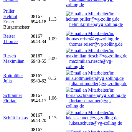
zolling.de
Priller
Helmut
08167
1.13
Erster
6943-18
helmut.priller@vg-zolling.de
Bürgermeister
Reiser
08167
1.09
Thomas
6943-34
thomas.reiser@vg-zolling.de
Riesch
08167
2.09
Maximilian
6943-55
maximilian.riesch@vg-
zolling.de
Rottmüller
08167
0.12
Julia
6943-62
julia.rottmueller@vg-zolling.de
Schranner
08167
1.06
Florian
6943-17
florian.schranner@vg-
zolling.de
08167
Schütt Lukas
1.15
6943-20
lukas.schuett@vg-zolling.de
08167