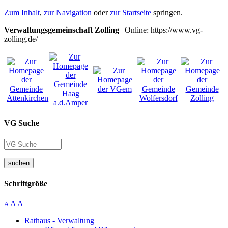
Zum Inhalt
,
zur Navigation
oder
zur Startseite
springen.
Verwaltungsgemeinschaft Zolling
| Online: https://www.vg-
zolling.de/
VG Suche
suchen
Schriftgröße
A
A
A
Rathaus - Verwaltung