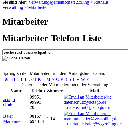
Sie sind hier:
Verwaltungsgemeinschaft Zolling
>
Rathaus -
Verwaltung
>
Mitarbeiter
Mitarbeiter
Mitarbeiter-Telefon-Liste
Sprung zu den Mitarbeitern mit dem Anfangsbuchstaben:
a
B
D
E
F
G
H
K
L
M
N
O
P
R
S
T
V
W
Z
Telefonliste der Mitarbeiter/innen der Verwaltung
Name
Telefon
Zimmer
Mail
09951
actago
99990-
GmbH
20
datenschutz@actago.de
Baier
08167
1.14
Marianne
6943-51
marianne.baier@vg-zolling.de