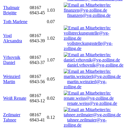
Thalmair
08167
1.03
Brigitte
6943-45
finanzen@vg-zolling.de
Toth Marlene
0.07
Vogl
08167
1.02
Alexandra
6943-39
vollstreckungsstelle@vg-
zolling.de
Vrhovnik
08167
1.07
Daniel
6943-37
daniel.vrhovnik@vg-zolling.de
Weinzierl
08167
0.05
Martin
6943-56
martin.weinzierl@vg-
zolling.de
08167
Weiß Renate
0.02
6943-12
renate.weiss@vg-zolling.de
Zeilmaier
08167
0.12
Tahnee
6943-41
tahnee.zeilmaier@vg-
zolling.de