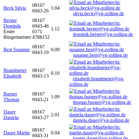
08167
Beck Silvia
1.04
6943-26
silvia.beck@vg-zolling.de
Berger
08167
Dominik
6943-46
1.12
Erster
0171
dominik.berger@vg-zolling.de
Bürgermeister
4788152
08167
Best Susanne
0.09
6943-19
susanne.best@vg-zolling.de
Brandmeier
08167
0.10
Elisabeth
6943-13
elisabeth.brandmeier@vg-
zolling.de
Burger
08167
1.09
Thomas
6943-21
thomas.burger@vg-zolling.de
Dauer
08167
2.01
Daniela
6943-27
daniela.dauer@vg-zolling.de
08167
Dauer Martin
0.04
6943-31
martin.dauer@vg-zolling.de