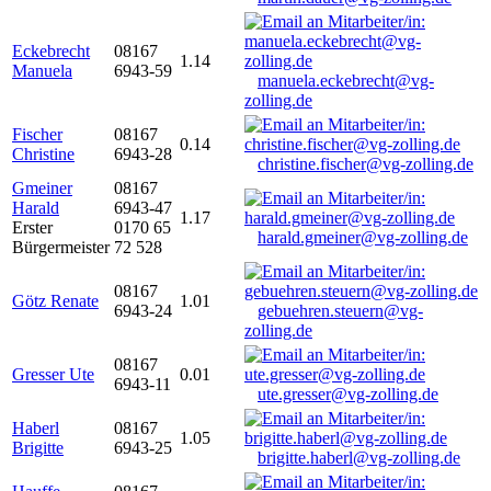
Eckebrecht
08167
1.14
Manuela
6943-59
manuela.eckebrecht@vg-
zolling.de
Fischer
08167
0.14
Christine
6943-28
christine.fischer@vg-zolling.de
Gmeiner
08167
Harald
6943-47
1.17
Erster
0170 65
harald.gmeiner@vg-zolling.de
Bürgermeister
72 528
08167
Götz Renate
1.01
6943-24
gebuehren.steuern@vg-
zolling.de
08167
Gresser Ute
0.01
6943-11
ute.gresser@vg-zolling.de
Haberl
08167
1.05
Brigitte
6943-25
brigitte.haberl@vg-zolling.de