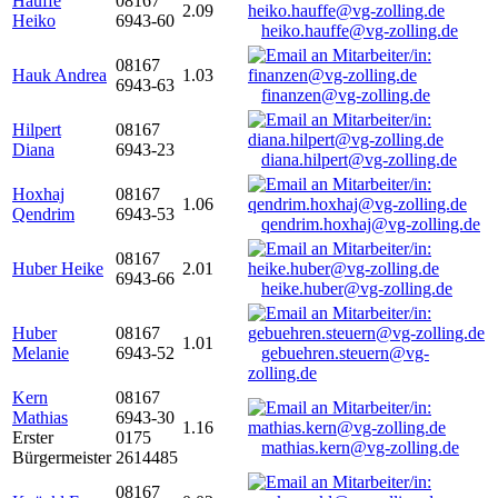
Hauffe
08167
2.09
Heiko
6943-60
heiko.hauffe@vg-zolling.de
08167
Hauk Andrea
1.03
6943-63
finanzen@vg-zolling.de
Hilpert
08167
Diana
6943-23
diana.hilpert@vg-zolling.de
Hoxhaj
08167
1.06
Qendrim
6943-53
qendrim.hoxhaj@vg-zolling.de
08167
Huber Heike
2.01
6943-66
heike.huber@vg-zolling.de
Huber
08167
1.01
Melanie
6943-52
gebuehren.steuern@vg-
zolling.de
Kern
08167
Mathias
6943-30
1.16
Erster
0175
mathias.kern@vg-zolling.de
Bürgermeister
2614485
08167