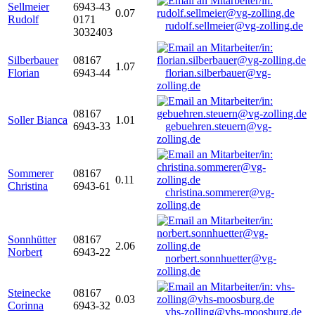
Sellmeier
6943-43
0.07
Rudolf
0171
rudolf.sellmeier@vg-zolling.de
3032403
Silberbauer
08167
1.07
Florian
6943-44
florian.silberbauer@vg-
zolling.de
08167
Soller Bianca
1.01
6943-33
gebuehren.steuern@vg-
zolling.de
Sommerer
08167
0.11
Christina
6943-61
christina.sommerer@vg-
zolling.de
Sonnhütter
08167
2.06
Norbert
6943-22
norbert.sonnhuetter@vg-
zolling.de
Steinecke
08167
0.03
Corinna
6943-32
vhs-zolling@vhs-moosburg.de