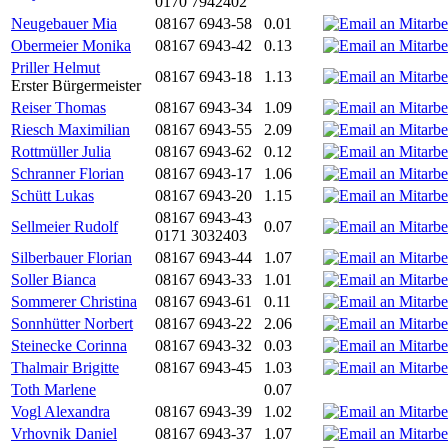
0170 7942402
Neugebauer Mia
08167 6943-58
0.01
Obermeier Monika
08167 6943-42
0.13
Priller Helmut
08167 6943-18
1.13
Erster Bürgermeister
Reiser Thomas
08167 6943-34
1.09
Riesch Maximilian
08167 6943-55
2.09
Rottmüller Julia
08167 6943-62
0.12
Schranner Florian
08167 6943-17
1.06
Schütt Lukas
08167 6943-20
1.15
08167 6943-43
Sellmeier Rudolf
0.07
0171 3032403
Silberbauer Florian
08167 6943-44
1.07
Soller Bianca
08167 6943-33
1.01
Sommerer Christina
08167 6943-61
0.11
Sonnhütter Norbert
08167 6943-22
2.06
Steinecke Corinna
08167 6943-32
0.03
Thalmair Brigitte
08167 6943-45
1.03
Toth Marlene
0.07
Vogl Alexandra
08167 6943-39
1.02
Vrhovnik Daniel
08167 6943-37
1.07