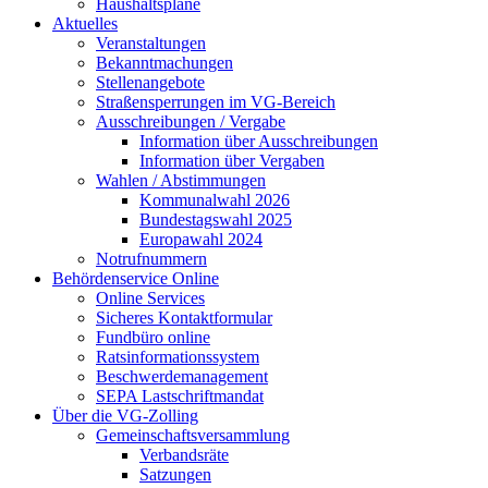
Haushaltspläne
Aktuelles
Veranstaltungen
Bekanntmachungen
Stellenangebote
Straßensperrungen im VG-Bereich
Ausschreibungen / Vergabe
Information über Ausschreibungen
Information über Vergaben
Wahlen / Abstimmungen
Kommunalwahl 2026
Bundestagswahl 2025
Europawahl 2024
Notrufnummern
Behördenservice Online
Online Services
Sicheres Kontaktformular
Fundbüro online
Ratsinformationssystem
Beschwerdemanagement
SEPA Lastschriftmandat
Über die VG-Zolling
Gemeinschaftsversammlung
Verbandsräte
Satzungen