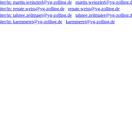
martin.weinzierl@vg-zolling.
renate.weiss@vg-zolling.de
tahnee.zeilmaier@vg-zolling.
kaemmerei@vg-zolling.de