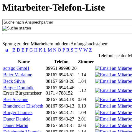
Mitarbeiter-Telefon-Liste
Sprung zu den Mitarbeitern mit dem Anfangsbuchstaben:
a
B
D
E
F
G
H
K
L
M
N
O
P
R
S
T
V
W
Z
Telefonliste der M
Name
Telefon
Zimmer
actago GmbH
09951 99990-20
Baier Marianne
08167 6943-51
1.14
Beck Silvia
08167 6943-26
1.04
Berger Dominik
08167 6943-46
1.12
Erster Bürgermeister
0171 4788152
Best Susanne
08167 6943-19
0.09
Brandmeier Elisabeth
08167 6943-13
0.10
Burger Thomas
08167 6943-21
1.09
Dauer Daniela
08167 6943-27
2.01
Dauer Martin
08167 6943-31
0.04
Eckebrecht Manuela
08167 6943-59
1.14