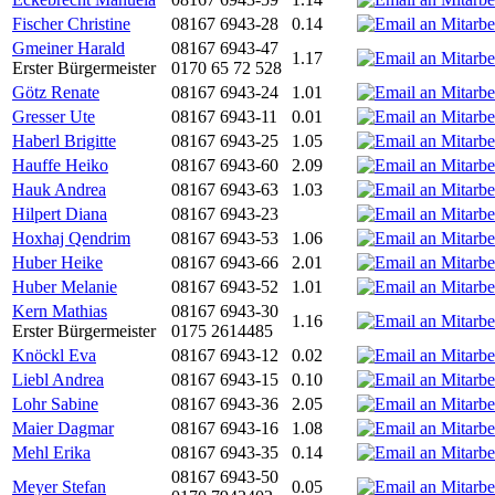
Fischer Christine
08167 6943-28
0.14
Gmeiner Harald
08167 6943-47
1.17
Erster Bürgermeister
0170 65 72 528
Götz Renate
08167 6943-24
1.01
Gresser Ute
08167 6943-11
0.01
Haberl Brigitte
08167 6943-25
1.05
Hauffe Heiko
08167 6943-60
2.09
Hauk Andrea
08167 6943-63
1.03
Hilpert Diana
08167 6943-23
Hoxhaj Qendrim
08167 6943-53
1.06
Huber Heike
08167 6943-66
2.01
Huber Melanie
08167 6943-52
1.01
Kern Mathias
08167 6943-30
1.16
Erster Bürgermeister
0175 2614485
Knöckl Eva
08167 6943-12
0.02
Liebl Andrea
08167 6943-15
0.10
Lohr Sabine
08167 6943-36
2.05
Maier Dagmar
08167 6943-16
1.08
Mehl Erika
08167 6943-35
0.14
08167 6943-50
Meyer Stefan
0.05