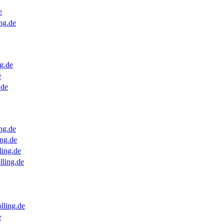
e
ng.de
g.de
e
.de
ng.de
ng.de
ling.de
lling.de
lling.de
e