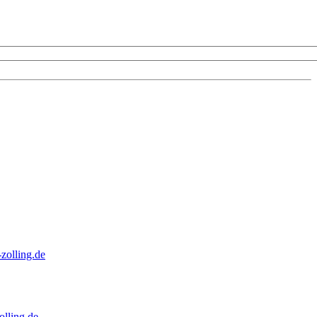
zolling.de
lling.de