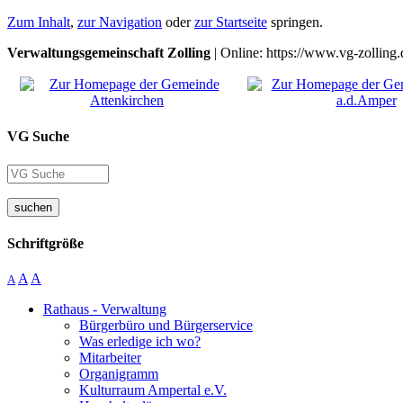
Zum Inhalt
,
zur Navigation
oder
zur Startseite
springen.
Verwaltungsgemeinschaft Zolling
| Online: https://www.vg-zolling.
VG Suche
suchen
Schriftgröße
A
A
A
Rathaus - Verwaltung
Bürgerbüro und Bürgerservice
Was erledige ich wo?
Mitarbeiter
Organigramm
Kulturraum Ampertal e.V.