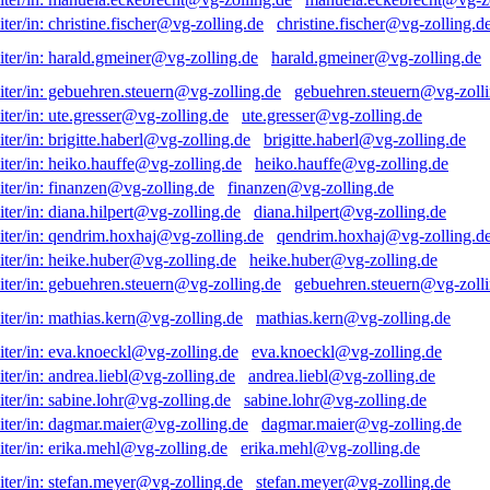
christine.fischer@vg-zolling.d
harald.gmeiner@vg-zolling.de
gebuehren.steuern@vg-zolli
ute.gresser@vg-zolling.de
brigitte.haberl@vg-zolling.de
heiko.hauffe@vg-zolling.de
finanzen@vg-zolling.de
diana.hilpert@vg-zolling.de
qendrim.hoxhaj@vg-zolling.d
heike.huber@vg-zolling.de
gebuehren.steuern@vg-zolli
mathias.kern@vg-zolling.de
eva.knoeckl@vg-zolling.de
andrea.liebl@vg-zolling.de
sabine.lohr@vg-zolling.de
dagmar.maier@vg-zolling.de
erika.mehl@vg-zolling.de
stefan.meyer@vg-zolling.de