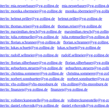
mia.neugebauer@vg-zolling.d
monika.obermeier@vg-zolli
helmut.priller@vg-zolling.de
thomas.reiser@vg-zolling.de
maximilian.riesch@vg-zollin
julia.rottmueller@vg-zolling.d
florian.schranner@vg-zolling
lukas.schuett@vg-zolling.de
rudolf.sellmeier@vg-zolling.de
florian.silberbauer@vg-zolli
gebuehren.steuern@vg-zolli
christina.sommerer@vg-zol
norbert.sonnhuetter@vg-zo
vhs-zolling@vhs-moosburg.de
finanzen@vg-zolling.de
vollstreckungsstelle@vg-zo
daniel.vrhovnik@vg-zolling.d