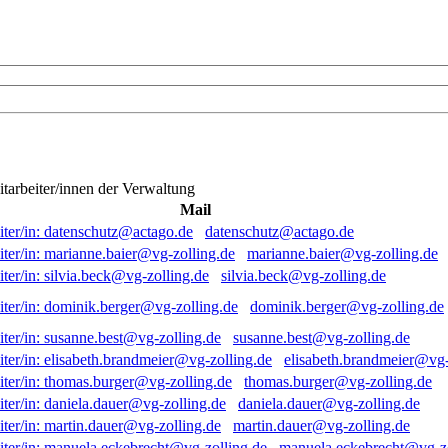
itarbeiter/innen der Verwaltung
Mail
datenschutz@actago.de
marianne.baier@vg-zolling.de
silvia.beck@vg-zolling.de
dominik.berger@vg-zolling.de
susanne.best@vg-zolling.de
elisabeth.brandmeier@vg-
thomas.burger@vg-zolling.de
daniela.dauer@vg-zolling.de
martin.dauer@vg-zolling.de
manuela.eckebrecht@vg-zo