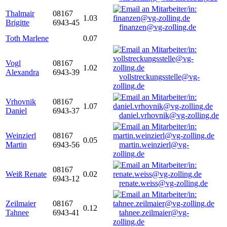
Thalmair
08167
1.03
Brigitte
6943-45
finanzen@vg-zolling.de
Toth Marlene
0.07
Vogl
08167
1.02
Alexandra
6943-39
vollstreckungsstelle@vg-
zolling.de
Vrhovnik
08167
1.07
Daniel
6943-37
daniel.vrhovnik@vg-zolling.de
Weinzierl
08167
0.05
Martin
6943-56
martin.weinzierl@vg-
zolling.de
08167
Weiß Renate
0.02
6943-12
renate.weiss@vg-zolling.de
Zeilmaier
08167
0.12
Tahnee
6943-41
tahnee.zeilmaier@vg-
zolling.de