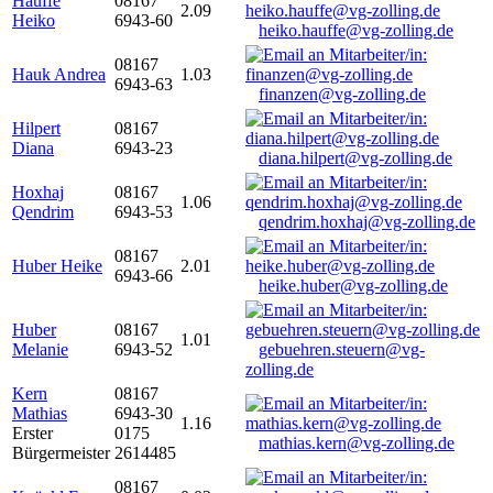
Hauffe
08167
2.09
Heiko
6943-60
heiko.hauffe@vg-zolling.de
08167
Hauk Andrea
1.03
6943-63
finanzen@vg-zolling.de
Hilpert
08167
Diana
6943-23
diana.hilpert@vg-zolling.de
Hoxhaj
08167
1.06
Qendrim
6943-53
qendrim.hoxhaj@vg-zolling.de
08167
Huber Heike
2.01
6943-66
heike.huber@vg-zolling.de
Huber
08167
1.01
Melanie
6943-52
gebuehren.steuern@vg-
zolling.de
Kern
08167
Mathias
6943-30
1.16
Erster
0175
mathias.kern@vg-zolling.de
Bürgermeister
2614485
08167