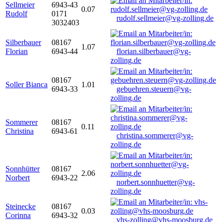
Sellmeier
6943-43
0.07
Rudolf
0171
rudolf.sellmeier@vg-zolling.de
3032403
Silberbauer
08167
1.07
Florian
6943-44
florian.silberbauer@vg-
zolling.de
08167
Soller Bianca
1.01
6943-33
gebuehren.steuern@vg-
zolling.de
Sommerer
08167
0.11
Christina
6943-61
christina.sommerer@vg-
zolling.de
Sonnhütter
08167
2.06
Norbert
6943-22
norbert.sonnhuetter@vg-
zolling.de
Steinecke
08167
0.03
Corinna
6943-32
vhs-zolling@vhs-moosburg.de