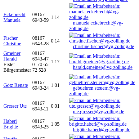
Eckebrecht
08167
1.14
Manuela
6943-59
manuela.eckebrecht@vg-
zolling.de
Fischer
08167
0.14
Christine
6943-28
christine.fischer@vg-zolling.de
Gmeiner
08167
Harald
6943-47
1.17
Erster
0170 65
harald.gmeiner@vg-zolling.de
Bürgermeister
72 528
08167
Götz Renate
1.01
6943-24
gebuehren.steuern@vg-
zolling.de
08167
Gresser Ute
0.01
6943-11
ute.gresser@vg-zolling.de
Haberl
08167
1.05
Brigitte
6943-25
brigitte.haberl@vg-zolling.de