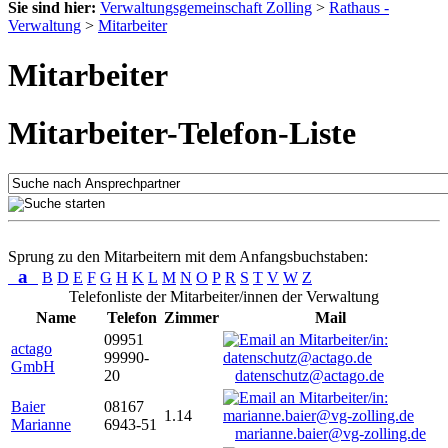
Sie sind hier:
Verwaltungsgemeinschaft Zolling
>
Rathaus -
Verwaltung
>
Mitarbeiter
Mitarbeiter
Mitarbeiter-Telefon-Liste
Sprung zu den Mitarbeitern mit dem Anfangsbuchstaben:
a
B
D
E
F
G
H
K
L
M
N
O
P
R
S
T
V
W
Z
Telefonliste der Mitarbeiter/innen der Verwaltung
Name
Telefon
Zimmer
Mail
09951
actago
99990-
GmbH
20
datenschutz@actago.de
Baier
08167
1.14
Marianne
6943-51
marianne.baier@vg-zolling.de