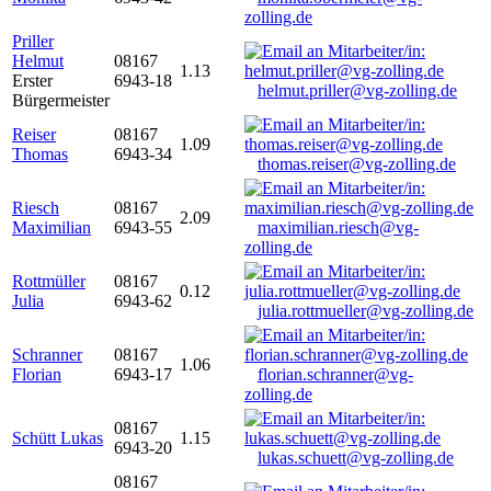
zolling.de
Priller
Helmut
08167
1.13
Erster
6943-18
helmut.priller@vg-zolling.de
Bürgermeister
Reiser
08167
1.09
Thomas
6943-34
thomas.reiser@vg-zolling.de
Riesch
08167
2.09
Maximilian
6943-55
maximilian.riesch@vg-
zolling.de
Rottmüller
08167
0.12
Julia
6943-62
julia.rottmueller@vg-zolling.de
Schranner
08167
1.06
Florian
6943-17
florian.schranner@vg-
zolling.de
08167
Schütt Lukas
1.15
6943-20
lukas.schuett@vg-zolling.de
08167