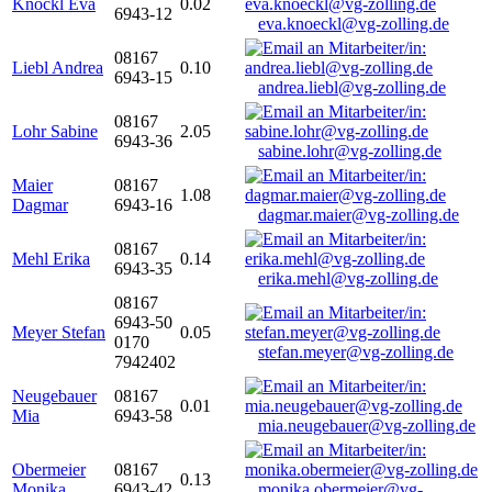
Knöckl Eva
0.02
6943-12
eva.knoeckl@vg-zolling.de
08167
Liebl Andrea
0.10
6943-15
andrea.liebl@vg-zolling.de
08167
Lohr Sabine
2.05
6943-36
sabine.lohr@vg-zolling.de
Maier
08167
1.08
Dagmar
6943-16
dagmar.maier@vg-zolling.de
08167
Mehl Erika
0.14
6943-35
erika.mehl@vg-zolling.de
08167
6943-50
Meyer Stefan
0.05
0170
stefan.meyer@vg-zolling.de
7942402
Neugebauer
08167
0.01
Mia
6943-58
mia.neugebauer@vg-zolling.de
Obermeier
08167
0.13
Monika
6943-42
monika.obermeier@vg-