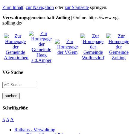
Zum Inhalt
,
zur Navigation
oder
zur Startseite
springen.
Verwaltungsgemeinschaft Zolling
| Online: https://www.vg-
zolling.de/
VG Suche
suchen
Schriftgröße
A
A
A
Rathaus - Verwaltung