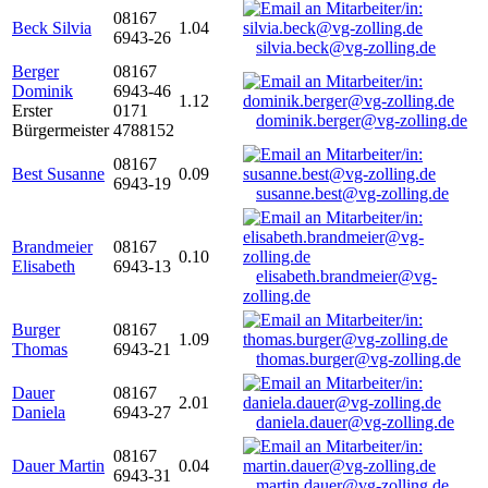
08167
Beck Silvia
1.04
6943-26
silvia.beck@vg-zolling.de
Berger
08167
Dominik
6943-46
1.12
Erster
0171
dominik.berger@vg-zolling.de
Bürgermeister
4788152
08167
Best Susanne
0.09
6943-19
susanne.best@vg-zolling.de
Brandmeier
08167
0.10
Elisabeth
6943-13
elisabeth.brandmeier@vg-
zolling.de
Burger
08167
1.09
Thomas
6943-21
thomas.burger@vg-zolling.de
Dauer
08167
2.01
Daniela
6943-27
daniela.dauer@vg-zolling.de
08167
Dauer Martin
0.04
6943-31
martin.dauer@vg-zolling.de