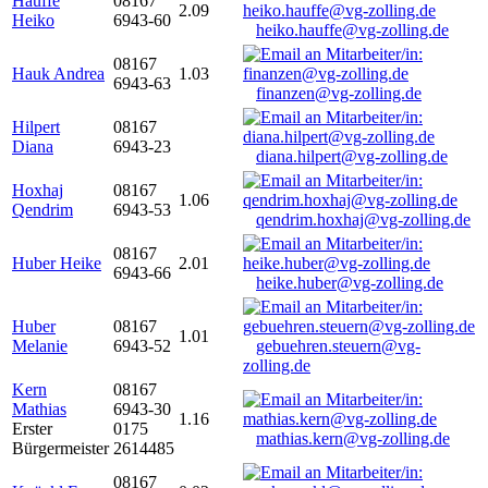
Hauffe
08167
2.09
Heiko
6943-60
heiko.hauffe@vg-zolling.de
08167
Hauk Andrea
1.03
6943-63
finanzen@vg-zolling.de
Hilpert
08167
Diana
6943-23
diana.hilpert@vg-zolling.de
Hoxhaj
08167
1.06
Qendrim
6943-53
qendrim.hoxhaj@vg-zolling.de
08167
Huber Heike
2.01
6943-66
heike.huber@vg-zolling.de
Huber
08167
1.01
Melanie
6943-52
gebuehren.steuern@vg-
zolling.de
Kern
08167
Mathias
6943-30
1.16
Erster
0175
mathias.kern@vg-zolling.de
Bürgermeister
2614485
08167