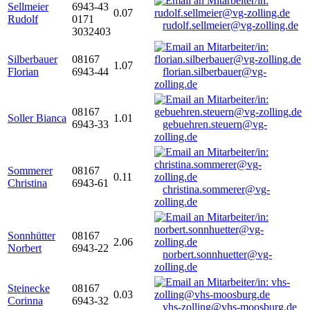
Sellmeier
6943-43
0.07
Rudolf
0171
rudolf.sellmeier@vg-zolling.de
3032403
Silberbauer
08167
1.07
Florian
6943-44
florian.silberbauer@vg-
zolling.de
08167
Soller Bianca
1.01
6943-33
gebuehren.steuern@vg-
zolling.de
Sommerer
08167
0.11
Christina
6943-61
christina.sommerer@vg-
zolling.de
Sonnhütter
08167
2.06
Norbert
6943-22
norbert.sonnhuetter@vg-
zolling.de
Steinecke
08167
0.03
Corinna
6943-32
vhs-zolling@vhs-moosburg.de