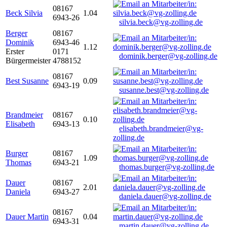
08167
Beck Silvia
1.04
6943-26
silvia.beck@vg-zolling.de
Berger
08167
Dominik
6943-46
1.12
Erster
0171
dominik.berger@vg-zolling.de
Bürgermeister
4788152
08167
Best Susanne
0.09
6943-19
susanne.best@vg-zolling.de
Brandmeier
08167
0.10
Elisabeth
6943-13
elisabeth.brandmeier@vg-
zolling.de
Burger
08167
1.09
Thomas
6943-21
thomas.burger@vg-zolling.de
Dauer
08167
2.01
Daniela
6943-27
daniela.dauer@vg-zolling.de
08167
Dauer Martin
0.04
6943-31
martin.dauer@vg-zolling.de