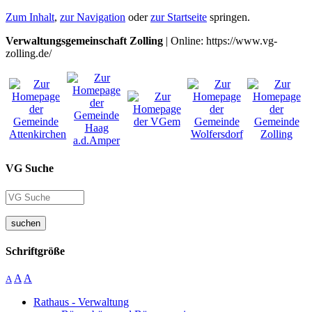
Zum Inhalt
,
zur Navigation
oder
zur Startseite
springen.
Verwaltungsgemeinschaft Zolling
| Online: https://www.vg-
zolling.de/
VG Suche
suchen
Schriftgröße
A
A
A
Rathaus - Verwaltung