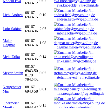
Knöckl Eva
0.02
6943-12
eva.knoeckl@vg-zolling.de
08167
Liebl Andrea
0.10
6943-15
andrea.liebl@vg-zolling.de
08167
Lohr Sabine
2.05
6943-36
sabine.lohr@vg-zolling.de
Maier
08167
1.08
Dagmar
6943-16
dagmar.maier@vg-zolling.de
08167
Mehl Erika
0.14
6943-35
erika.mehl@vg-zolling.de
08167
6943-50
Meyer Stefan
0.05
0170
stefan.meyer@vg-zolling.de
7942402
Neugebauer
08167
0.01
Mia
6943-58
mia.neugebauer@vg-zolling.de
Obermeier
08167
0.13
Monika
6943-42
monika.obermeier@vg-