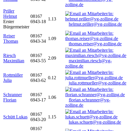
zolling.de
Priller
Helmut
08167
1.13
Erster
6943-18
helmut.priller@vg-zolling.de
Bürgermeister
Reiser
08167
1.09
Thomas
6943-34
thomas.reiser@vg-zolling.de
Riesch
08167
2.09
Maximilian
6943-55
maximilian.riesch@vg-
zolling.de
Rottmüller
08167
0.12
Julia
6943-62
julia.rottmueller@vg-zolling.de
Schranner
08167
1.06
Florian
6943-17
florian.schranner@vg-
zolling.de
08167
Schütt Lukas
1.15
6943-20
lukas.schuett@vg-zolling.de
08167