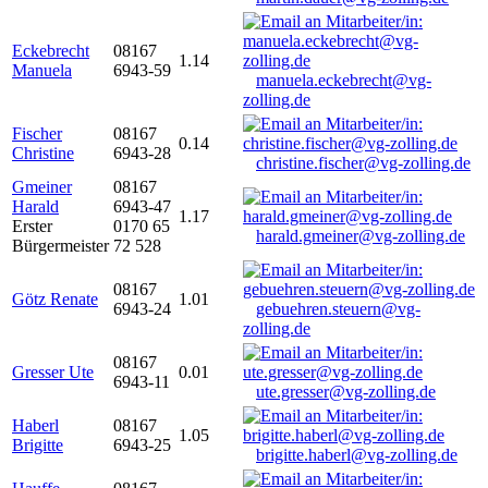
Eckebrecht
08167
1.14
Manuela
6943-59
manuela.eckebrecht@vg-
zolling.de
Fischer
08167
0.14
Christine
6943-28
christine.fischer@vg-zolling.de
Gmeiner
08167
Harald
6943-47
1.17
Erster
0170 65
harald.gmeiner@vg-zolling.de
Bürgermeister
72 528
08167
Götz Renate
1.01
6943-24
gebuehren.steuern@vg-
zolling.de
08167
Gresser Ute
0.01
6943-11
ute.gresser@vg-zolling.de
Haberl
08167
1.05
Brigitte
6943-25
brigitte.haberl@vg-zolling.de