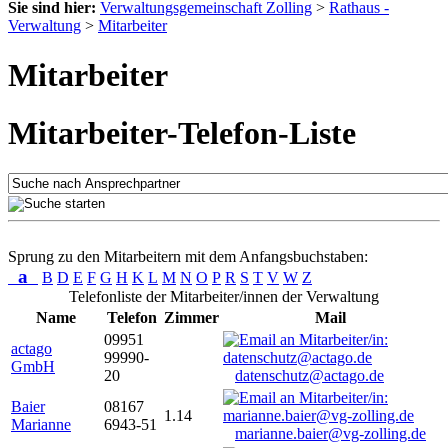
Sie sind hier:
Verwaltungsgemeinschaft Zolling
>
Rathaus -
Verwaltung
>
Mitarbeiter
Mitarbeiter
Mitarbeiter-Telefon-Liste
Sprung zu den Mitarbeitern mit dem Anfangsbuchstaben:
a
B
D
E
F
G
H
K
L
M
N
O
P
R
S
T
V
W
Z
Telefonliste der Mitarbeiter/innen der Verwaltung
Name
Telefon
Zimmer
Mail
09951
actago
99990-
GmbH
20
datenschutz@actago.de
Baier
08167
1.14
Marianne
6943-51
marianne.baier@vg-zolling.de