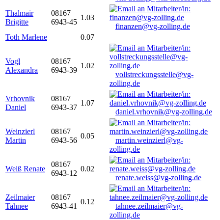
Thalmair
08167
1.03
Brigitte
6943-45
finanzen@vg-zolling.de
Toth Marlene
0.07
Vogl
08167
1.02
Alexandra
6943-39
vollstreckungsstelle@vg-
zolling.de
Vrhovnik
08167
1.07
Daniel
6943-37
daniel.vrhovnik@vg-zolling.de
Weinzierl
08167
0.05
Martin
6943-56
martin.weinzierl@vg-
zolling.de
08167
Weiß Renate
0.02
6943-12
renate.weiss@vg-zolling.de
Zeilmaier
08167
0.12
Tahnee
6943-41
tahnee.zeilmaier@vg-
zolling.de