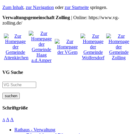
Zum Inhalt
,
zur Navigation
oder
zur Startseite
springen.
Verwaltungsgemeinschaft Zolling
| Online: https://www.vg-
zolling.de/
VG Suche
suchen
Schriftgröße
A
A
A
Rathaus - Verwaltung