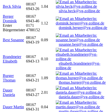
08167
Beck Silvia
1.04
6943-26
silvia.beck@vg-zolling.de
Berger
08167
Dominik
6943-46
1.12
Erster
0171
dominik.berger@vg-zolling.de
Bürgermeister
4788152
08167
Best Susanne
0.09
6943-19
susanne.best@vg-zolling.de
Brandmeier
08167
0.10
Elisabeth
6943-13
elisabeth.brandmeier@vg-
zolling.de
Burger
08167
1.09
Thomas
6943-21
thomas.burger@vg-zolling.de
Dauer
08167
2.01
Daniela
6943-27
daniela.dauer@vg-zolling.de
08167
Dauer Martin
0.04
6943-31
martin.dauer@vg-zolling.de