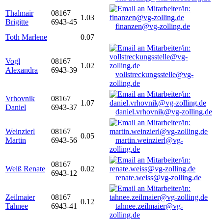
Thalmair
08167
1.03
Brigitte
6943-45
finanzen@vg-zolling.de
Toth Marlene
0.07
Vogl
08167
1.02
Alexandra
6943-39
vollstreckungsstelle@vg-
zolling.de
Vrhovnik
08167
1.07
Daniel
6943-37
daniel.vrhovnik@vg-zolling.de
Weinzierl
08167
0.05
Martin
6943-56
martin.weinzierl@vg-
zolling.de
08167
Weiß Renate
0.02
6943-12
renate.weiss@vg-zolling.de
Zeilmaier
08167
0.12
Tahnee
6943-41
tahnee.zeilmaier@vg-
zolling.de