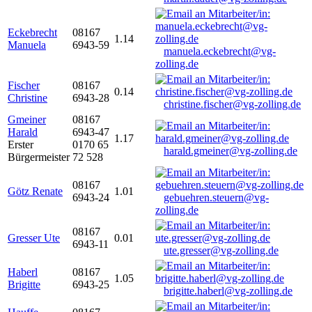
Eckebrecht
08167
1.14
Manuela
6943-59
manuela.eckebrecht@vg-
zolling.de
Fischer
08167
0.14
Christine
6943-28
christine.fischer@vg-zolling.de
Gmeiner
08167
Harald
6943-47
1.17
Erster
0170 65
harald.gmeiner@vg-zolling.de
Bürgermeister
72 528
08167
Götz Renate
1.01
6943-24
gebuehren.steuern@vg-
zolling.de
08167
Gresser Ute
0.01
6943-11
ute.gresser@vg-zolling.de
Haberl
08167
1.05
Brigitte
6943-25
brigitte.haberl@vg-zolling.de