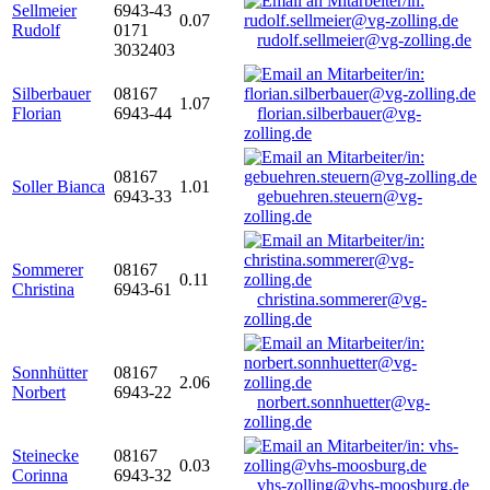
Sellmeier
6943-43
0.07
Rudolf
0171
rudolf.sellmeier@vg-zolling.de
3032403
Silberbauer
08167
1.07
Florian
6943-44
florian.silberbauer@vg-
zolling.de
08167
Soller Bianca
1.01
6943-33
gebuehren.steuern@vg-
zolling.de
Sommerer
08167
0.11
Christina
6943-61
christina.sommerer@vg-
zolling.de
Sonnhütter
08167
2.06
Norbert
6943-22
norbert.sonnhuetter@vg-
zolling.de
Steinecke
08167
0.03
Corinna
6943-32
vhs-zolling@vhs-moosburg.de