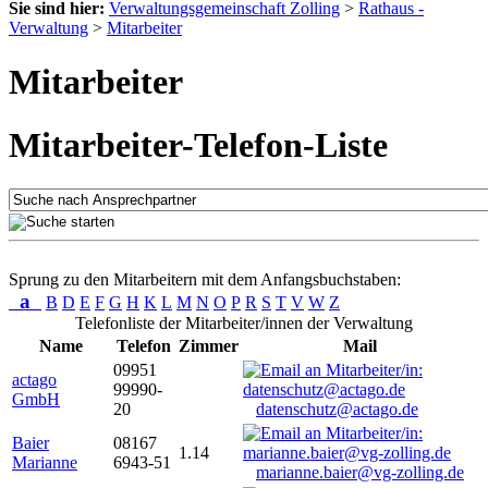
Sie sind hier:
Verwaltungsgemeinschaft Zolling
>
Rathaus -
Verwaltung
>
Mitarbeiter
Mitarbeiter
Mitarbeiter-Telefon-Liste
Sprung zu den Mitarbeitern mit dem Anfangsbuchstaben:
a
B
D
E
F
G
H
K
L
M
N
O
P
R
S
T
V
W
Z
Telefonliste der Mitarbeiter/innen der Verwaltung
Name
Telefon
Zimmer
Mail
09951
actago
99990-
GmbH
20
datenschutz@actago.de
Baier
08167
1.14
Marianne
6943-51
marianne.baier@vg-zolling.de