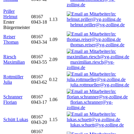
zolling.de
Priller
Helmut
08167
1.13
Erster
6943-18
helmut.priller@vg-zolling.de
Bürgermeister
Reiser
08167
1.09
Thomas
6943-34
thomas.reiser@vg-zolling.de
Riesch
08167
2.09
Maximilian
6943-55
maximilian.riesch@vg-
zolling.de
Rottmüller
08167
0.12
Julia
6943-62
julia.rottmueller@vg-zolling.de
Schranner
08167
1.06
Florian
6943-17
florian.schranner@vg-
zolling.de
08167
Schütt Lukas
1.15
6943-20
lukas.schuett@vg-zolling.de
08167