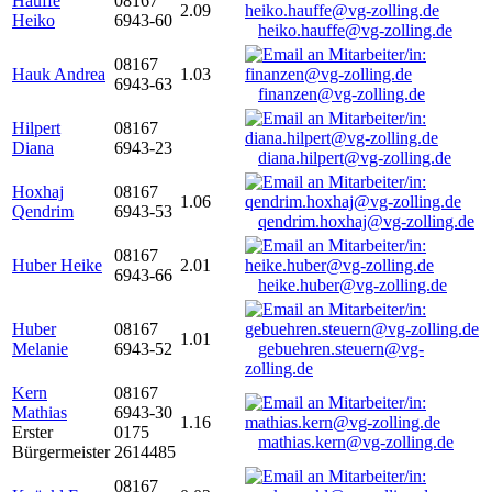
Hauffe
08167
2.09
Heiko
6943-60
heiko.hauffe@vg-zolling.de
08167
Hauk Andrea
1.03
6943-63
finanzen@vg-zolling.de
Hilpert
08167
Diana
6943-23
diana.hilpert@vg-zolling.de
Hoxhaj
08167
1.06
Qendrim
6943-53
qendrim.hoxhaj@vg-zolling.de
08167
Huber Heike
2.01
6943-66
heike.huber@vg-zolling.de
Huber
08167
1.01
Melanie
6943-52
gebuehren.steuern@vg-
zolling.de
Kern
08167
Mathias
6943-30
1.16
Erster
0175
mathias.kern@vg-zolling.de
Bürgermeister
2614485
08167