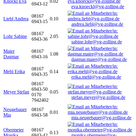
Knöckl Eva
0.02
6943-12
eva.knoeckl@vg-zolling.de
08167
Liebl Andrea
0.10
6943-15
andrea.liebl@vg-zolling.de
08167
Lohr Sabine
2.05
6943-36
sabine.lohr@vg-zolling.de
Maier
08167
1.08
Dagmar
6943-16
dagmar.maier@vg-zolling.de
08167
Mehl Erika
0.14
6943-35
erika.mehl@vg-zolling.de
08167
6943-50
Meyer Stefan
0.05
0170
stefan.meyer@vg-zolling.de
7942402
Neugebauer
08167
0.01
Mia
6943-58
mia.neugebauer@vg-zolling.de
Obermeier
08167
0.13
Monika
6943-42
monika.obermeier@vg-