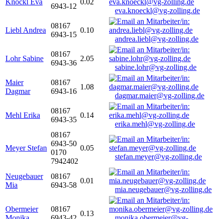
Knöckl Eva
0.02
6943-12
eva.knoeckl@vg-zolling.de
08167
Liebl Andrea
0.10
6943-15
andrea.liebl@vg-zolling.de
08167
Lohr Sabine
2.05
6943-36
sabine.lohr@vg-zolling.de
Maier
08167
1.08
Dagmar
6943-16
dagmar.maier@vg-zolling.de
08167
Mehl Erika
0.14
6943-35
erika.mehl@vg-zolling.de
08167
6943-50
Meyer Stefan
0.05
0170
stefan.meyer@vg-zolling.de
7942402
Neugebauer
08167
0.01
Mia
6943-58
mia.neugebauer@vg-zolling.de
Obermeier
08167
0.13
Monika
6943-42
monika.obermeier@vg-