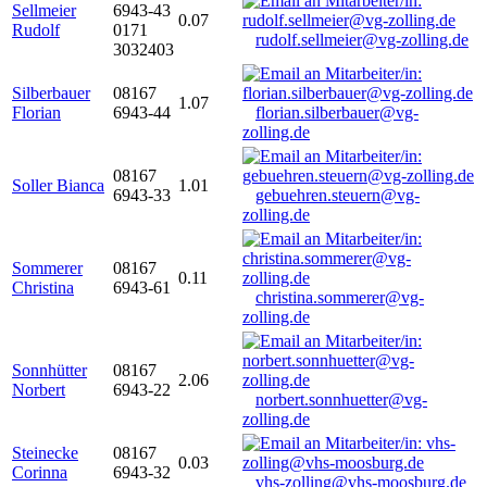
Sellmeier
6943-43
0.07
Rudolf
0171
rudolf.sellmeier@vg-zolling.de
3032403
Silberbauer
08167
1.07
Florian
6943-44
florian.silberbauer@vg-
zolling.de
08167
Soller Bianca
1.01
6943-33
gebuehren.steuern@vg-
zolling.de
Sommerer
08167
0.11
Christina
6943-61
christina.sommerer@vg-
zolling.de
Sonnhütter
08167
2.06
Norbert
6943-22
norbert.sonnhuetter@vg-
zolling.de
Steinecke
08167
0.03
Corinna
6943-32
vhs-zolling@vhs-moosburg.de