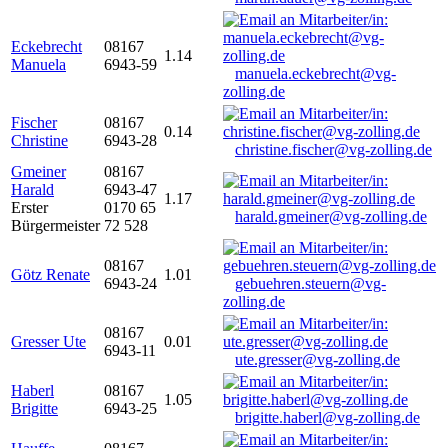
Eckebrecht
08167
1.14
Manuela
6943-59
manuela.eckebrecht@vg-
zolling.de
Fischer
08167
0.14
Christine
6943-28
christine.fischer@vg-zolling.de
Gmeiner
08167
Harald
6943-47
1.17
Erster
0170 65
harald.gmeiner@vg-zolling.de
Bürgermeister
72 528
08167
Götz Renate
1.01
6943-24
gebuehren.steuern@vg-
zolling.de
08167
Gresser Ute
0.01
6943-11
ute.gresser@vg-zolling.de
Haberl
08167
1.05
Brigitte
6943-25
brigitte.haberl@vg-zolling.de