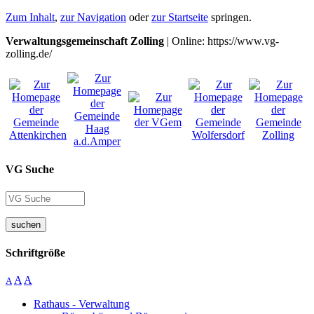
Zum Inhalt
,
zur Navigation
oder
zur Startseite
springen.
Verwaltungsgemeinschaft Zolling
| Online: https://www.vg-
zolling.de/
VG Suche
suchen
Schriftgröße
A
A
A
Rathaus - Verwaltung