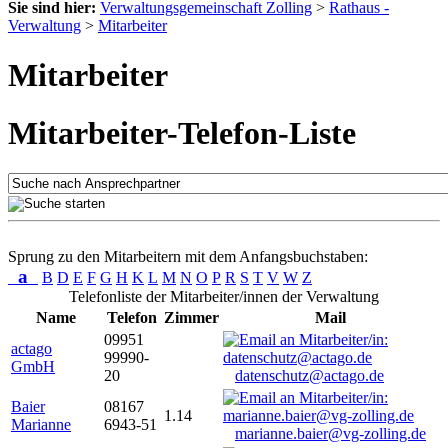
Sie sind hier:
Verwaltungsgemeinschaft Zolling
>
Rathaus -
Verwaltung
>
Mitarbeiter
Mitarbeiter
Mitarbeiter-Telefon-Liste
Sprung zu den Mitarbeitern mit dem Anfangsbuchstaben:
a
B
D
E
F
G
H
K
L
M
N
O
P
R
S
T
V
W
Z
Telefonliste der Mitarbeiter/innen der Verwaltung
Name
Telefon
Zimmer
Mail
09951
actago
99990-
GmbH
20
datenschutz@actago.de
Baier
08167
1.14
Marianne
6943-51
marianne.baier@vg-zolling.de