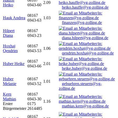
Hauffe
08167
2.09
Heiko
6943-60
heiko.hauffe@vg-zolling.de
08167
Hauk Andrea
1.03
6943-63
finanzen@vg-zolling.de
Hilpert
08167
Diana
6943-23
diana.hilpert@vg-zolling.de
Hoxhaj
08167
1.06
Qendrim
6943-53
qendrim.hoxhaj@vg-zolling.de
08167
Huber Heike
2.01
6943-66
heike.huber@vg-zolling.de
Huber
08167
1.01
Melanie
6943-52
gebuehren.steuern@vg-
zolling.de
Kern
08167
Mathias
6943-30
1.16
Erster
0175
mathias.kern@vg-zolling.de
Bürgermeister
2614485
08167