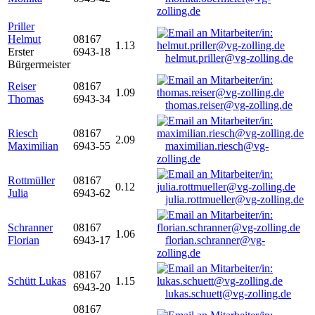
zolling.de
Priller
Helmut
08167
1.13
Erster
6943-18
helmut.priller@vg-zolling.de
Bürgermeister
Reiser
08167
1.09
Thomas
6943-34
thomas.reiser@vg-zolling.de
Riesch
08167
2.09
Maximilian
6943-55
maximilian.riesch@vg-
zolling.de
Rottmüller
08167
0.12
Julia
6943-62
julia.rottmueller@vg-zolling.de
Schranner
08167
1.06
Florian
6943-17
florian.schranner@vg-
zolling.de
08167
Schütt Lukas
1.15
6943-20
lukas.schuett@vg-zolling.de
08167