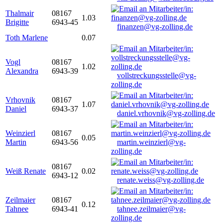
Thalmair
08167
1.03
Brigitte
6943-45
finanzen@vg-zolling.de
Toth Marlene
0.07
Vogl
08167
1.02
Alexandra
6943-39
vollstreckungsstelle@vg-
zolling.de
Vrhovnik
08167
1.07
Daniel
6943-37
daniel.vrhovnik@vg-zolling.de
Weinzierl
08167
0.05
Martin
6943-56
martin.weinzierl@vg-
zolling.de
08167
Weiß Renate
0.02
6943-12
renate.weiss@vg-zolling.de
Zeilmaier
08167
0.12
Tahnee
6943-41
tahnee.zeilmaier@vg-
zolling.de