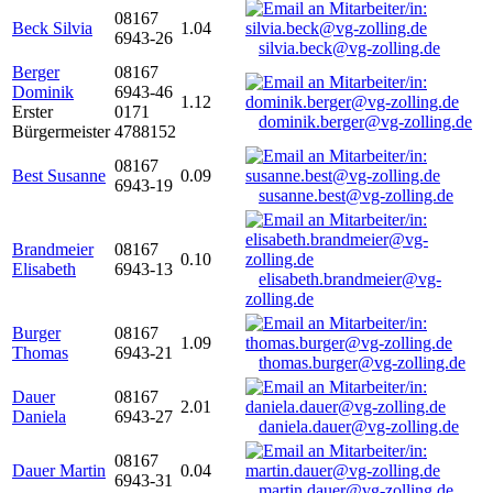
08167
Beck Silvia
1.04
6943-26
silvia.beck@vg-zolling.de
Berger
08167
Dominik
6943-46
1.12
Erster
0171
dominik.berger@vg-zolling.de
Bürgermeister
4788152
08167
Best Susanne
0.09
6943-19
susanne.best@vg-zolling.de
Brandmeier
08167
0.10
Elisabeth
6943-13
elisabeth.brandmeier@vg-
zolling.de
Burger
08167
1.09
Thomas
6943-21
thomas.burger@vg-zolling.de
Dauer
08167
2.01
Daniela
6943-27
daniela.dauer@vg-zolling.de
08167
Dauer Martin
0.04
6943-31
martin.dauer@vg-zolling.de