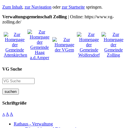
Zum Inhalt
,
zur Navigation
oder
zur Startseite
springen.
Verwaltungsgemeinschaft Zolling
| Online: https://www.vg-
zolling.de/
VG Suche
suchen
Schriftgröße
A
A
A
Rathaus - Verwaltung