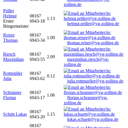
zolling.de
Priller
Helmut
08167
1.13
Erster
6943-18
helmut.priller@vg-zolling.de
Bürgermeister
Reiser
08167
1.09
Thomas
6943-34
thomas.reiser@vg-zolling.de
Riesch
08167
2.09
Maximilian
6943-55
maximilian.riesch@vg-
zolling.de
Rottmüller
08167
0.12
Julia
6943-62
julia.rottmueller@vg-zolling.de
Schranner
08167
1.06
Florian
6943-17
florian.schranner@vg-
zolling.de
08167
Schütt Lukas
1.15
6943-20
lukas.schuett@vg-zolling.de
08167