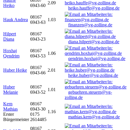
Hauffe
08167
2.09
Heiko
6943-60
heiko.hauffe@vg-zolling.de
08167
Hauk Andrea
1.03
6943-63
finanzen@vg-zolling.de
Hilpert
08167
Diana
6943-23
diana.hilpert@vg-zolling.de
Hoxhaj
08167
1.06
Qendrim
6943-53
qendrim.hoxhaj@vg-zolling.de
08167
Huber Heike
2.01
6943-66
heike.huber@vg-zolling.de
Huber
08167
1.01
Melanie
6943-52
gebuehren.steuern@vg-
zolling.de
Kern
08167
Mathias
6943-30
1.16
Erster
0175
mathias.kern@vg-zolling.de
Bürgermeister
2614485
08167