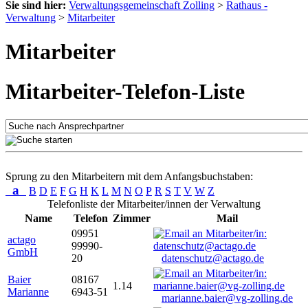
Sie sind hier:
Verwaltungsgemeinschaft Zolling
>
Rathaus -
Verwaltung
>
Mitarbeiter
Mitarbeiter
Mitarbeiter-Telefon-Liste
Sprung zu den Mitarbeitern mit dem Anfangsbuchstaben:
a
B
D
E
F
G
H
K
L
M
N
O
P
R
S
T
V
W
Z
Telefonliste der Mitarbeiter/innen der Verwaltung
Name
Telefon
Zimmer
Mail
09951
actago
99990-
GmbH
20
datenschutz@actago.de
Baier
08167
1.14
Marianne
6943-51
marianne.baier@vg-zolling.de