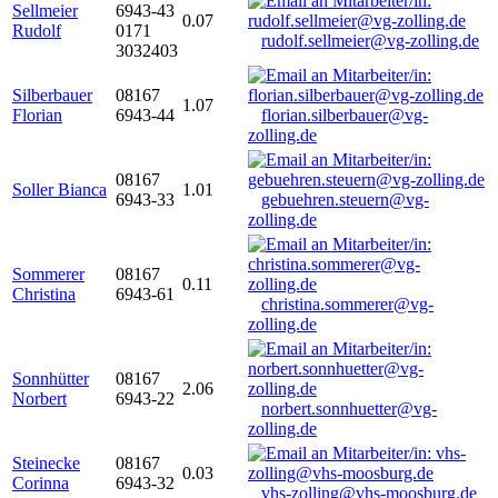
Sellmeier
6943-43
0.07
Rudolf
0171
rudolf.sellmeier@vg-zolling.de
3032403
Silberbauer
08167
1.07
Florian
6943-44
florian.silberbauer@vg-
zolling.de
08167
Soller Bianca
1.01
6943-33
gebuehren.steuern@vg-
zolling.de
Sommerer
08167
0.11
Christina
6943-61
christina.sommerer@vg-
zolling.de
Sonnhütter
08167
2.06
Norbert
6943-22
norbert.sonnhuetter@vg-
zolling.de
Steinecke
08167
0.03
Corinna
6943-32
vhs-zolling@vhs-moosburg.de