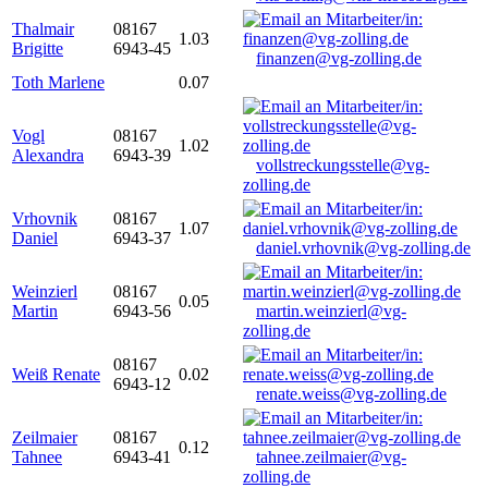
Thalmair
08167
1.03
Brigitte
6943-45
finanzen@vg-zolling.de
Toth Marlene
0.07
Vogl
08167
1.02
Alexandra
6943-39
vollstreckungsstelle@vg-
zolling.de
Vrhovnik
08167
1.07
Daniel
6943-37
daniel.vrhovnik@vg-zolling.de
Weinzierl
08167
0.05
Martin
6943-56
martin.weinzierl@vg-
zolling.de
08167
Weiß Renate
0.02
6943-12
renate.weiss@vg-zolling.de
Zeilmaier
08167
0.12
Tahnee
6943-41
tahnee.zeilmaier@vg-
zolling.de