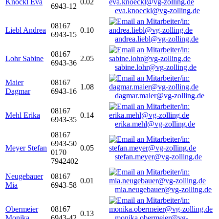
Knöckl Eva
0.02
6943-12
eva.knoeckl@vg-zolling.de
08167
Liebl Andrea
0.10
6943-15
andrea.liebl@vg-zolling.de
08167
Lohr Sabine
2.05
6943-36
sabine.lohr@vg-zolling.de
Maier
08167
1.08
Dagmar
6943-16
dagmar.maier@vg-zolling.de
08167
Mehl Erika
0.14
6943-35
erika.mehl@vg-zolling.de
08167
6943-50
Meyer Stefan
0.05
0170
stefan.meyer@vg-zolling.de
7942402
Neugebauer
08167
0.01
Mia
6943-58
mia.neugebauer@vg-zolling.de
Obermeier
08167
0.13
Monika
6943-42
monika.obermeier@vg-