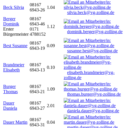
08167
Beck Silvia
1.04
6943-26
silvia.beck@vg-zolling.de
Berger
08167
Dominik
6943-46
1.12
Erster
0171
dominik.berger@vg-zolling.de
Bürgermeister
4788152
08167
Best Susanne
0.09
6943-19
susanne.best@vg-zolling.de
Brandmeier
08167
0.10
Elisabeth
6943-13
elisabeth.brandmeier@vg-
zolling.de
Burger
08167
1.09
Thomas
6943-21
thomas.burger@vg-zolling.de
Dauer
08167
2.01
Daniela
6943-27
daniela.dauer@vg-zolling.de
08167
Dauer Martin
0.04
6943-31
martin.dauer@vg-zolling.de