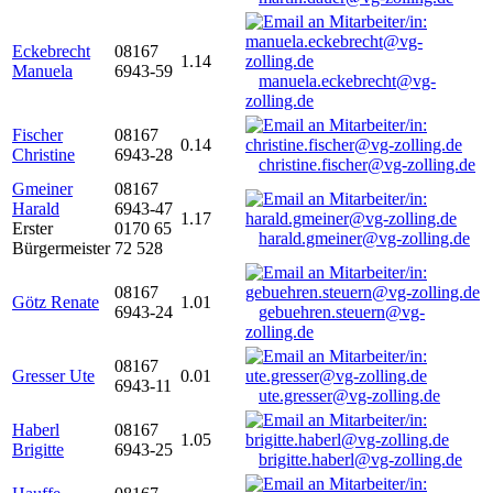
Eckebrecht
08167
1.14
Manuela
6943-59
manuela.eckebrecht@vg-
zolling.de
Fischer
08167
0.14
Christine
6943-28
christine.fischer@vg-zolling.de
Gmeiner
08167
Harald
6943-47
1.17
Erster
0170 65
harald.gmeiner@vg-zolling.de
Bürgermeister
72 528
08167
Götz Renate
1.01
6943-24
gebuehren.steuern@vg-
zolling.de
08167
Gresser Ute
0.01
6943-11
ute.gresser@vg-zolling.de
Haberl
08167
1.05
Brigitte
6943-25
brigitte.haberl@vg-zolling.de