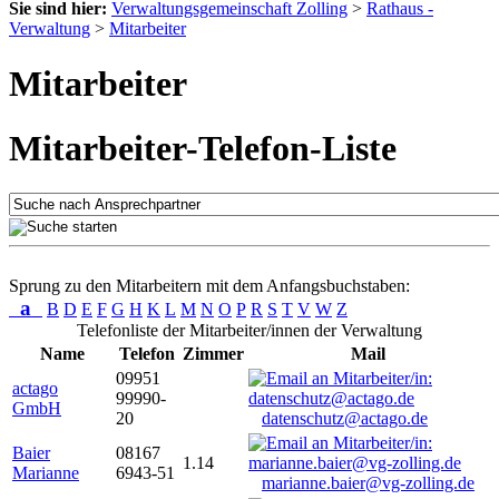
Sie sind hier:
Verwaltungsgemeinschaft Zolling
>
Rathaus -
Verwaltung
>
Mitarbeiter
Mitarbeiter
Mitarbeiter-Telefon-Liste
Sprung zu den Mitarbeitern mit dem Anfangsbuchstaben:
a
B
D
E
F
G
H
K
L
M
N
O
P
R
S
T
V
W
Z
Telefonliste der Mitarbeiter/innen der Verwaltung
Name
Telefon
Zimmer
Mail
09951
actago
99990-
GmbH
20
datenschutz@actago.de
Baier
08167
1.14
Marianne
6943-51
marianne.baier@vg-zolling.de