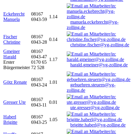
Eckebrecht
08167
1.14
Manuela
6943-59
manuela.eckebrecht@vg-
zolling.de
Fischer
08167
0.14
Christine
6943-28
christine.fischer@vg-zolling.de
Gmeiner
08167
Harald
6943-47
1.17
Erster
0170 65
harald.gmeiner@vg-zolling.de
Bürgermeister
72 528
08167
Götz Renate
1.01
6943-24
gebuehren.steuern@vg-
zolling.de
08167
Gresser Ute
0.01
6943-11
ute.gresser@vg-zolling.de
Haberl
08167
1.05
Brigitte
6943-25
brigitte.haberl@vg-zolling.de