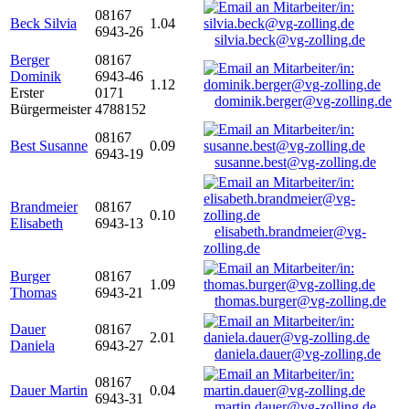
08167
Beck Silvia
1.04
6943-26
silvia.beck@vg-zolling.de
Berger
08167
Dominik
6943-46
1.12
Erster
0171
dominik.berger@vg-zolling.de
Bürgermeister
4788152
08167
Best Susanne
0.09
6943-19
susanne.best@vg-zolling.de
Brandmeier
08167
0.10
Elisabeth
6943-13
elisabeth.brandmeier@vg-
zolling.de
Burger
08167
1.09
Thomas
6943-21
thomas.burger@vg-zolling.de
Dauer
08167
2.01
Daniela
6943-27
daniela.dauer@vg-zolling.de
08167
Dauer Martin
0.04
6943-31
martin.dauer@vg-zolling.de