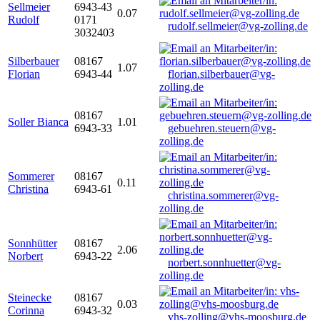
Sellmeier
6943-43
0.07
Rudolf
0171
rudolf.sellmeier@vg-zolling.de
3032403
Silberbauer
08167
1.07
Florian
6943-44
florian.silberbauer@vg-
zolling.de
08167
Soller Bianca
1.01
6943-33
gebuehren.steuern@vg-
zolling.de
Sommerer
08167
0.11
Christina
6943-61
christina.sommerer@vg-
zolling.de
Sonnhütter
08167
2.06
Norbert
6943-22
norbert.sonnhuetter@vg-
zolling.de
Steinecke
08167
0.03
Corinna
6943-32
vhs-zolling@vhs-moosburg.de