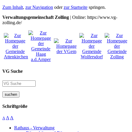
Zum Inhalt
,
zur Navigation
oder
zur Startseite
springen.
Verwaltungsgemeinschaft Zolling
| Online: https://www.vg-
zolling.de/
VG Suche
suchen
Schriftgröße
A
A
A
Rathaus - Verwaltung