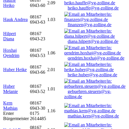
Hauffe
08167
2.09
Heiko
6943-60
heiko.hauffe@vg-zolling.de
08167
Hauk Andrea
1.03
6943-63
finanzen@vg-zolling.de
Hilpert
08167
Diana
6943-23
diana.hilpert@vg-zolling.de
Hoxhaj
08167
1.06
Qendrim
6943-53
qendrim.hoxhaj@vg-zolling.de
08167
Huber Heike
2.01
6943-66
heike.huber@vg-zolling.de
Huber
08167
1.01
Melanie
6943-52
gebuehren.steuern@vg-
zolling.de
Kern
08167
Mathias
6943-30
1.16
Erster
0175
mathias.kern@vg-zolling.de
Bürgermeister
2614485
08167