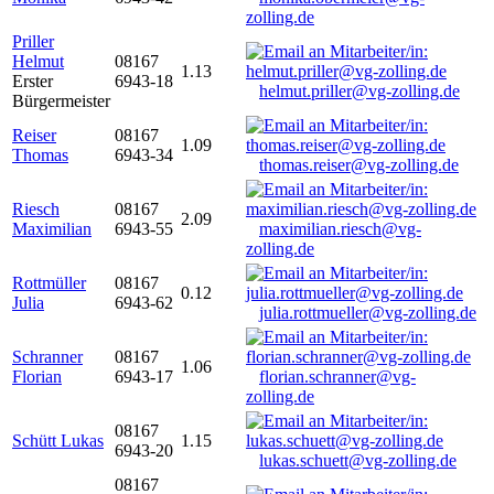
zolling.de
Priller
Helmut
08167
1.13
Erster
6943-18
helmut.priller@vg-zolling.de
Bürgermeister
Reiser
08167
1.09
Thomas
6943-34
thomas.reiser@vg-zolling.de
Riesch
08167
2.09
Maximilian
6943-55
maximilian.riesch@vg-
zolling.de
Rottmüller
08167
0.12
Julia
6943-62
julia.rottmueller@vg-zolling.de
Schranner
08167
1.06
Florian
6943-17
florian.schranner@vg-
zolling.de
08167
Schütt Lukas
1.15
6943-20
lukas.schuett@vg-zolling.de
08167