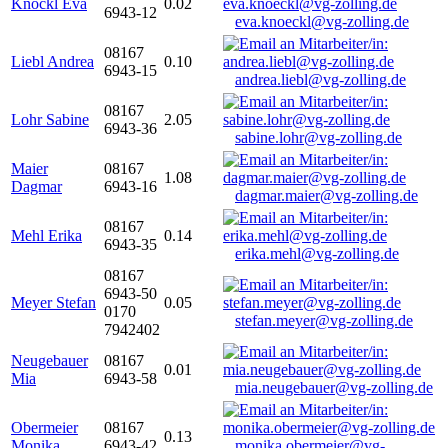
Knöckl Eva
0.02
6943-12
eva.knoeckl@vg-zolling.de
08167
Liebl Andrea
0.10
6943-15
andrea.liebl@vg-zolling.de
08167
Lohr Sabine
2.05
6943-36
sabine.lohr@vg-zolling.de
Maier
08167
1.08
Dagmar
6943-16
dagmar.maier@vg-zolling.de
08167
Mehl Erika
0.14
6943-35
erika.mehl@vg-zolling.de
08167
6943-50
Meyer Stefan
0.05
0170
stefan.meyer@vg-zolling.de
7942402
Neugebauer
08167
0.01
Mia
6943-58
mia.neugebauer@vg-zolling.de
Obermeier
08167
0.13
Monika
6943-42
monika.obermeier@vg-