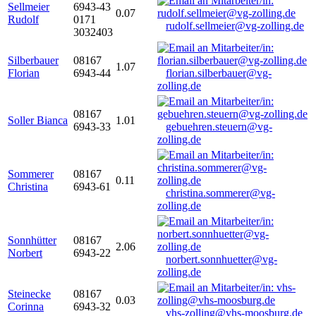
Sellmeier
6943-43
0.07
Rudolf
0171
rudolf.sellmeier@vg-zolling.de
3032403
Silberbauer
08167
1.07
Florian
6943-44
florian.silberbauer@vg-
zolling.de
08167
Soller Bianca
1.01
6943-33
gebuehren.steuern@vg-
zolling.de
Sommerer
08167
0.11
Christina
6943-61
christina.sommerer@vg-
zolling.de
Sonnhütter
08167
2.06
Norbert
6943-22
norbert.sonnhuetter@vg-
zolling.de
Steinecke
08167
0.03
Corinna
6943-32
vhs-zolling@vhs-moosburg.de