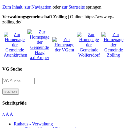
Zum Inhalt
,
zur Navigation
oder
zur Startseite
springen.
Verwaltungsgemeinschaft Zolling
| Online: https://www.vg-
zolling.de/
VG Suche
suchen
Schriftgröße
A
A
A
Rathaus - Verwaltung