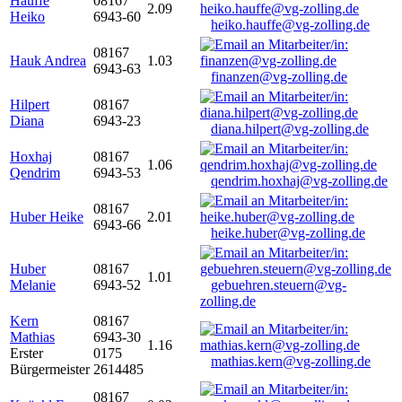
Hauffe
08167
2.09
Heiko
6943-60
heiko.hauffe@vg-zolling.de
08167
Hauk Andrea
1.03
6943-63
finanzen@vg-zolling.de
Hilpert
08167
Diana
6943-23
diana.hilpert@vg-zolling.de
Hoxhaj
08167
1.06
Qendrim
6943-53
qendrim.hoxhaj@vg-zolling.de
08167
Huber Heike
2.01
6943-66
heike.huber@vg-zolling.de
Huber
08167
1.01
Melanie
6943-52
gebuehren.steuern@vg-
zolling.de
Kern
08167
Mathias
6943-30
1.16
Erster
0175
mathias.kern@vg-zolling.de
Bürgermeister
2614485
08167