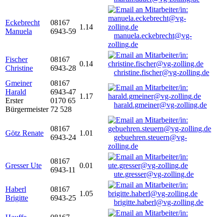
Eckebrecht
08167
1.14
Manuela
6943-59
manuela.eckebrecht@vg-
zolling.de
Fischer
08167
0.14
Christine
6943-28
christine.fischer@vg-zolling.de
Gmeiner
08167
Harald
6943-47
1.17
Erster
0170 65
harald.gmeiner@vg-zolling.de
Bürgermeister
72 528
08167
Götz Renate
1.01
6943-24
gebuehren.steuern@vg-
zolling.de
08167
Gresser Ute
0.01
6943-11
ute.gresser@vg-zolling.de
Haberl
08167
1.05
Brigitte
6943-25
brigitte.haberl@vg-zolling.de