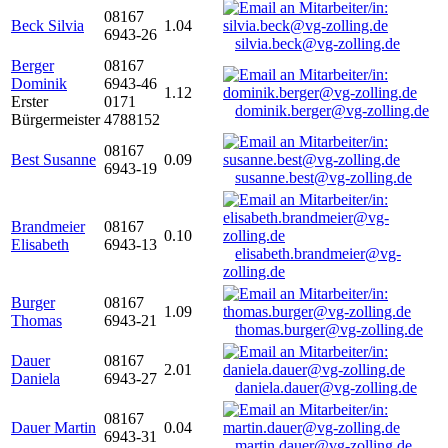
08167
Beck Silvia
1.04
6943-26
silvia.beck@vg-zolling.de
Berger
08167
Dominik
6943-46
1.12
Erster
0171
dominik.berger@vg-zolling.de
Bürgermeister
4788152
08167
Best Susanne
0.09
6943-19
susanne.best@vg-zolling.de
Brandmeier
08167
0.10
Elisabeth
6943-13
elisabeth.brandmeier@vg-
zolling.de
Burger
08167
1.09
Thomas
6943-21
thomas.burger@vg-zolling.de
Dauer
08167
2.01
Daniela
6943-27
daniela.dauer@vg-zolling.de
08167
Dauer Martin
0.04
6943-31
martin.dauer@vg-zolling.de