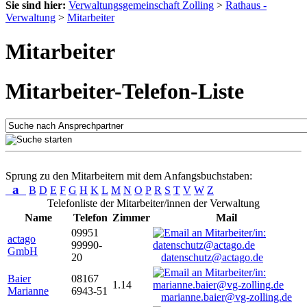
Sie sind hier:
Verwaltungsgemeinschaft Zolling
>
Rathaus -
Verwaltung
>
Mitarbeiter
Mitarbeiter
Mitarbeiter-Telefon-Liste
Sprung zu den Mitarbeitern mit dem Anfangsbuchstaben:
a
B
D
E
F
G
H
K
L
M
N
O
P
R
S
T
V
W
Z
Telefonliste der Mitarbeiter/innen der Verwaltung
Name
Telefon
Zimmer
Mail
09951
actago
99990-
GmbH
20
datenschutz@actago.de
Baier
08167
1.14
Marianne
6943-51
marianne.baier@vg-zolling.de