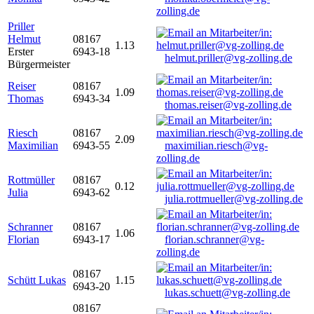
zolling.de
Priller
Helmut
08167
1.13
Erster
6943-18
helmut.priller@vg-zolling.de
Bürgermeister
Reiser
08167
1.09
Thomas
6943-34
thomas.reiser@vg-zolling.de
Riesch
08167
2.09
Maximilian
6943-55
maximilian.riesch@vg-
zolling.de
Rottmüller
08167
0.12
Julia
6943-62
julia.rottmueller@vg-zolling.de
Schranner
08167
1.06
Florian
6943-17
florian.schranner@vg-
zolling.de
08167
Schütt Lukas
1.15
6943-20
lukas.schuett@vg-zolling.de
08167