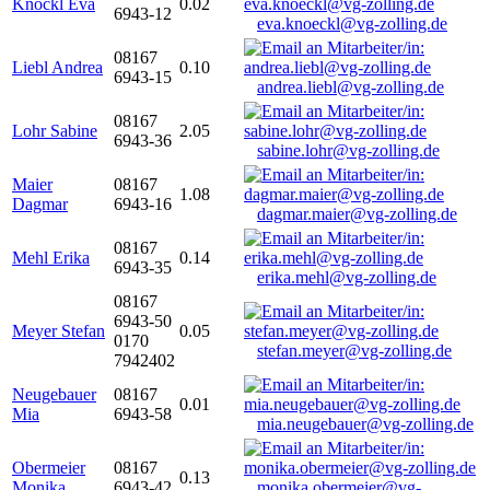
Knöckl Eva
0.02
6943-12
eva.knoeckl@vg-zolling.de
08167
Liebl Andrea
0.10
6943-15
andrea.liebl@vg-zolling.de
08167
Lohr Sabine
2.05
6943-36
sabine.lohr@vg-zolling.de
Maier
08167
1.08
Dagmar
6943-16
dagmar.maier@vg-zolling.de
08167
Mehl Erika
0.14
6943-35
erika.mehl@vg-zolling.de
08167
6943-50
Meyer Stefan
0.05
0170
stefan.meyer@vg-zolling.de
7942402
Neugebauer
08167
0.01
Mia
6943-58
mia.neugebauer@vg-zolling.de
Obermeier
08167
0.13
Monika
6943-42
monika.obermeier@vg-