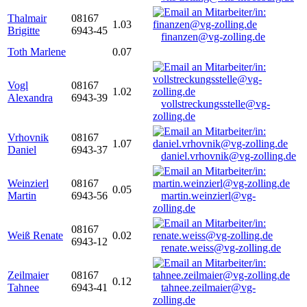
Thalmair
08167
1.03
Brigitte
6943-45
finanzen@vg-zolling.de
Toth Marlene
0.07
Vogl
08167
1.02
Alexandra
6943-39
vollstreckungsstelle@vg-
zolling.de
Vrhovnik
08167
1.07
Daniel
6943-37
daniel.vrhovnik@vg-zolling.de
Weinzierl
08167
0.05
Martin
6943-56
martin.weinzierl@vg-
zolling.de
08167
Weiß Renate
0.02
6943-12
renate.weiss@vg-zolling.de
Zeilmaier
08167
0.12
Tahnee
6943-41
tahnee.zeilmaier@vg-
zolling.de