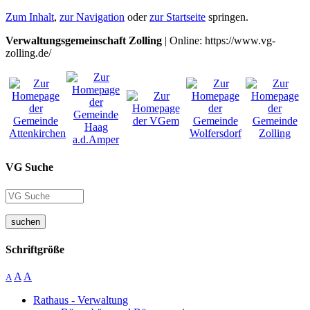
Zum Inhalt
,
zur Navigation
oder
zur Startseite
springen.
Verwaltungsgemeinschaft Zolling
| Online: https://www.vg-
zolling.de/
VG Suche
suchen
Schriftgröße
A
A
A
Rathaus - Verwaltung