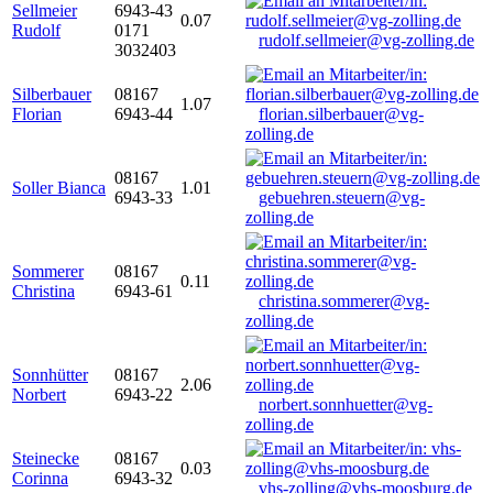
Sellmeier
6943-43
0.07
Rudolf
0171
rudolf.sellmeier@vg-zolling.de
3032403
Silberbauer
08167
1.07
Florian
6943-44
florian.silberbauer@vg-
zolling.de
08167
Soller Bianca
1.01
6943-33
gebuehren.steuern@vg-
zolling.de
Sommerer
08167
0.11
Christina
6943-61
christina.sommerer@vg-
zolling.de
Sonnhütter
08167
2.06
Norbert
6943-22
norbert.sonnhuetter@vg-
zolling.de
Steinecke
08167
0.03
Corinna
6943-32
vhs-zolling@vhs-moosburg.de