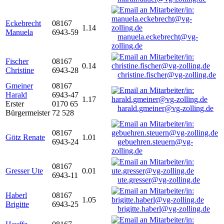
Eckebrecht
08167
1.14
Manuela
6943-59
manuela.eckebrecht@vg-
zolling.de
Fischer
08167
0.14
Christine
6943-28
christine.fischer@vg-zolling.de
Gmeiner
08167
Harald
6943-47
1.17
Erster
0170 65
harald.gmeiner@vg-zolling.de
Bürgermeister
72 528
08167
Götz Renate
1.01
6943-24
gebuehren.steuern@vg-
zolling.de
08167
Gresser Ute
0.01
6943-11
ute.gresser@vg-zolling.de
Haberl
08167
1.05
Brigitte
6943-25
brigitte.haberl@vg-zolling.de