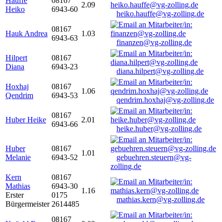
Hauffe
08167
2.09
Heiko
6943-60
heiko.hauffe@vg-zolling.de
08167
Hauk Andrea
1.03
6943-63
finanzen@vg-zolling.de
Hilpert
08167
Diana
6943-23
diana.hilpert@vg-zolling.de
Hoxhaj
08167
1.06
Qendrim
6943-53
qendrim.hoxhaj@vg-zolling.de
08167
Huber Heike
2.01
6943-66
heike.huber@vg-zolling.de
Huber
08167
1.01
Melanie
6943-52
gebuehren.steuern@vg-
zolling.de
Kern
08167
Mathias
6943-30
1.16
Erster
0175
mathias.kern@vg-zolling.de
Bürgermeister
2614485
08167