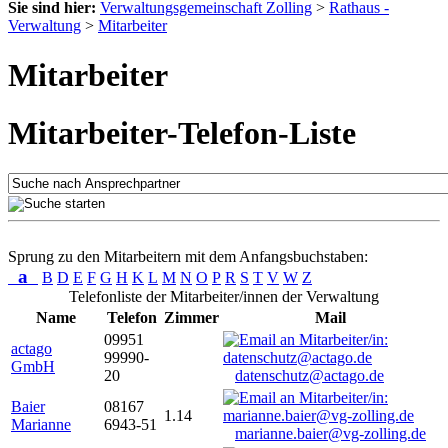
Sie sind hier:
Verwaltungsgemeinschaft Zolling
>
Rathaus -
Verwaltung
>
Mitarbeiter
Mitarbeiter
Mitarbeiter-Telefon-Liste
Sprung zu den Mitarbeitern mit dem Anfangsbuchstaben:
a
B
D
E
F
G
H
K
L
M
N
O
P
R
S
T
V
W
Z
Telefonliste der Mitarbeiter/innen der Verwaltung
Name
Telefon
Zimmer
Mail
09951
actago
99990-
GmbH
20
datenschutz@actago.de
Baier
08167
1.14
Marianne
6943-51
marianne.baier@vg-zolling.de