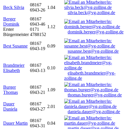
08167
Beck Silvia
1.04
6943-26
silvia.beck@vg-zolling.de
Berger
08167
Dominik
6943-46
1.12
Erster
0171
dominik.berger@vg-zolling.de
Bürgermeister
4788152
08167
Best Susanne
0.09
6943-19
susanne.best@vg-zolling.de
Brandmeier
08167
0.10
Elisabeth
6943-13
elisabeth.brandmeier@vg-
zolling.de
Burger
08167
1.09
Thomas
6943-21
thomas.burger@vg-zolling.de
Dauer
08167
2.01
Daniela
6943-27
daniela.dauer@vg-zolling.de
08167
Dauer Martin
0.04
6943-31
martin.dauer@vg-zolling.de