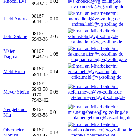
Knöckl Eva
0.02
6943-12
eva.knoeckl@vg-zolling.de
08167
Liebl Andrea
0.10
6943-15
andrea.liebl@vg-zolling.de
08167
Lohr Sabine
2.05
6943-36
sabine.lohr@vg-zolling.de
Maier
08167
1.08
Dagmar
6943-16
dagmar.maier@vg-zolling.de
08167
Mehl Erika
0.14
6943-35
erika.mehl@vg-zolling.de
08167
6943-50
Meyer Stefan
0.05
0170
stefan.meyer@vg-zolling.de
7942402
Neugebauer
08167
0.01
Mia
6943-58
mia.neugebauer@vg-zolling.de
Obermeier
08167
0.13
Monika
6943-42
monika.obermeier@vg-