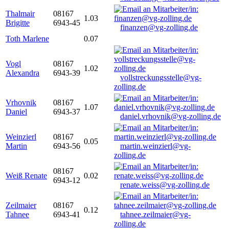
Thalmair
08167
1.03
Brigitte
6943-45
finanzen@vg-zolling.de
Toth Marlene
0.07
Vogl
08167
1.02
Alexandra
6943-39
vollstreckungsstelle@vg-
zolling.de
Vrhovnik
08167
1.07
Daniel
6943-37
daniel.vrhovnik@vg-zolling.de
Weinzierl
08167
0.05
Martin
6943-56
martin.weinzierl@vg-
zolling.de
08167
Weiß Renate
0.02
6943-12
renate.weiss@vg-zolling.de
Zeilmaier
08167
0.12
Tahnee
6943-41
tahnee.zeilmaier@vg-
zolling.de