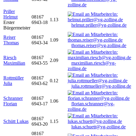
zolling.de
Priller
Helmut
08167
1.13
Erster
6943-18
helmut.priller@vg-zolling.de
Bürgermeister
Reiser
08167
1.09
Thomas
6943-34
thomas.reiser@vg-zolling.de
Riesch
08167
2.09
Maximilian
6943-55
maximilian.riesch@vg-
zolling.de
Rottmüller
08167
0.12
Julia
6943-62
julia.rottmueller@vg-zolling.de
Schranner
08167
1.06
Florian
6943-17
florian.schranner@vg-
zolling.de
08167
Schütt Lukas
1.15
6943-20
lukas.schuett@vg-zolling.de
08167