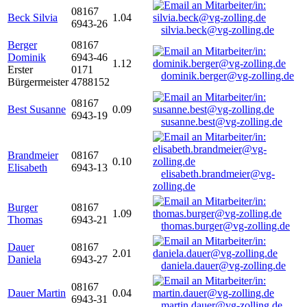
08167
Beck Silvia
1.04
6943-26
silvia.beck@vg-zolling.de
Berger
08167
Dominik
6943-46
1.12
Erster
0171
dominik.berger@vg-zolling.de
Bürgermeister
4788152
08167
Best Susanne
0.09
6943-19
susanne.best@vg-zolling.de
Brandmeier
08167
0.10
Elisabeth
6943-13
elisabeth.brandmeier@vg-
zolling.de
Burger
08167
1.09
Thomas
6943-21
thomas.burger@vg-zolling.de
Dauer
08167
2.01
Daniela
6943-27
daniela.dauer@vg-zolling.de
08167
Dauer Martin
0.04
6943-31
martin.dauer@vg-zolling.de