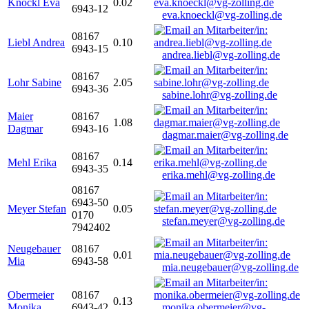
Knöckl Eva
0.02
6943-12
eva.knoeckl@vg-zolling.de
08167
Liebl Andrea
0.10
6943-15
andrea.liebl@vg-zolling.de
08167
Lohr Sabine
2.05
6943-36
sabine.lohr@vg-zolling.de
Maier
08167
1.08
Dagmar
6943-16
dagmar.maier@vg-zolling.de
08167
Mehl Erika
0.14
6943-35
erika.mehl@vg-zolling.de
08167
6943-50
Meyer Stefan
0.05
0170
stefan.meyer@vg-zolling.de
7942402
Neugebauer
08167
0.01
Mia
6943-58
mia.neugebauer@vg-zolling.de
Obermeier
08167
0.13
Monika
6943-42
monika.obermeier@vg-