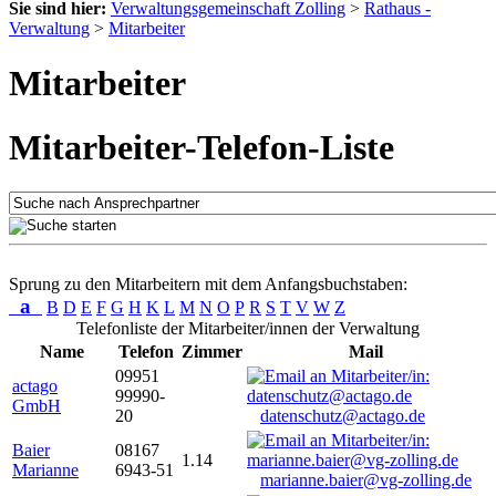
Sie sind hier:
Verwaltungsgemeinschaft Zolling
>
Rathaus -
Verwaltung
>
Mitarbeiter
Mitarbeiter
Mitarbeiter-Telefon-Liste
Sprung zu den Mitarbeitern mit dem Anfangsbuchstaben:
a
B
D
E
F
G
H
K
L
M
N
O
P
R
S
T
V
W
Z
Telefonliste der Mitarbeiter/innen der Verwaltung
Name
Telefon
Zimmer
Mail
09951
actago
99990-
GmbH
20
datenschutz@actago.de
Baier
08167
1.14
Marianne
6943-51
marianne.baier@vg-zolling.de