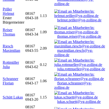
zolling.de
Priller
Helmut
08167
1.13
Erster
6943-18
helmut.priller@vg-zolling.de
Bürgermeister
Reiser
08167
1.09
Thomas
6943-34
thomas.reiser@vg-zolling.de
Riesch
08167
2.09
Maximilian
6943-55
maximilian.riesch@vg-
zolling.de
Rottmüller
08167
0.12
Julia
6943-62
julia.rottmueller@vg-zolling.de
Schranner
08167
1.06
Florian
6943-17
florian.schranner@vg-
zolling.de
08167
Schütt Lukas
1.15
6943-20
lukas.schuett@vg-zolling.de
08167