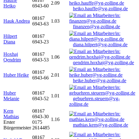
Hauffe
08167
2.09
Heiko
6943-60
heiko.hauffe@vg-zolling.de
08167
Hauk Andrea
1.03
6943-63
finanzen@vg-zolling.de
Hilpert
08167
Diana
6943-23
diana.hilpert@vg-zolling.de
Hoxhaj
08167
1.06
Qendrim
6943-53
qendrim.hoxhaj@vg-zolling.de
08167
Huber Heike
2.01
6943-66
heike.huber@vg-zolling.de
Huber
08167
1.01
Melanie
6943-52
gebuehren.steuern@vg-
zolling.de
Kern
08167
Mathias
6943-30
1.16
Erster
0175
mathias.kern@vg-zolling.de
Bürgermeister
2614485
08167