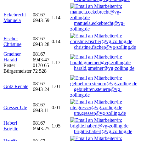
Eckebrecht
08167
1.14
Manuela
6943-59
manuela.eckebrecht@vg-
zolling.de
Fischer
08167
0.14
Christine
6943-28
christine.fischer@vg-zolling.de
Gmeiner
08167
Harald
6943-47
1.17
Erster
0170 65
harald.gmeiner@vg-zolling.de
Bürgermeister
72 528
08167
Götz Renate
1.01
6943-24
gebuehren.steuern@vg-
zolling.de
08167
Gresser Ute
0.01
6943-11
ute.gresser@vg-zolling.de
Haberl
08167
1.05
Brigitte
6943-25
brigitte.haberl@vg-zolling.de