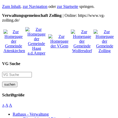
Zum Inhalt
,
zur Navigation
oder
zur Startseite
springen.
Verwaltungsgemeinschaft Zolling
| Online: https://www.vg-
zolling.de/
VG Suche
suchen
Schriftgröße
A
A
A
Rathaus - Verwaltung