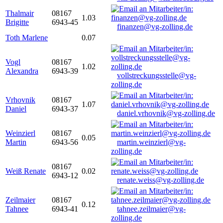
Thalmair
08167
1.03
Brigitte
6943-45
finanzen@vg-zolling.de
Toth Marlene
0.07
Vogl
08167
1.02
Alexandra
6943-39
vollstreckungsstelle@vg-
zolling.de
Vrhovnik
08167
1.07
Daniel
6943-37
daniel.vrhovnik@vg-zolling.de
Weinzierl
08167
0.05
Martin
6943-56
martin.weinzierl@vg-
zolling.de
08167
Weiß Renate
0.02
6943-12
renate.weiss@vg-zolling.de
Zeilmaier
08167
0.12
Tahnee
6943-41
tahnee.zeilmaier@vg-
zolling.de