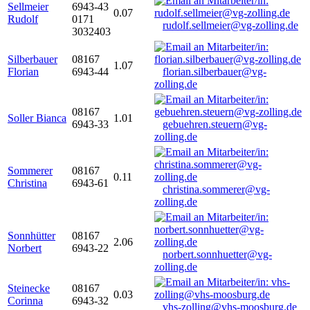
Sellmeier
6943-43
0.07
Rudolf
0171
rudolf.sellmeier@vg-zolling.de
3032403
Silberbauer
08167
1.07
Florian
6943-44
florian.silberbauer@vg-
zolling.de
08167
Soller Bianca
1.01
6943-33
gebuehren.steuern@vg-
zolling.de
Sommerer
08167
0.11
Christina
6943-61
christina.sommerer@vg-
zolling.de
Sonnhütter
08167
2.06
Norbert
6943-22
norbert.sonnhuetter@vg-
zolling.de
Steinecke
08167
0.03
Corinna
6943-32
vhs-zolling@vhs-moosburg.de