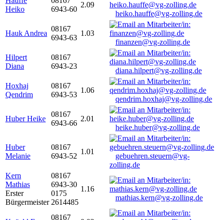
Hauffe
08167
2.09
Heiko
6943-60
heiko.hauffe@vg-zolling.de
08167
Hauk Andrea
1.03
6943-63
finanzen@vg-zolling.de
Hilpert
08167
Diana
6943-23
diana.hilpert@vg-zolling.de
Hoxhaj
08167
1.06
Qendrim
6943-53
qendrim.hoxhaj@vg-zolling.de
08167
Huber Heike
2.01
6943-66
heike.huber@vg-zolling.de
Huber
08167
1.01
Melanie
6943-52
gebuehren.steuern@vg-
zolling.de
Kern
08167
Mathias
6943-30
1.16
Erster
0175
mathias.kern@vg-zolling.de
Bürgermeister
2614485
08167