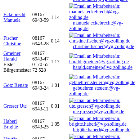
Eckebrecht
08167
1.14
Manuela
6943-59
manuela.eckebrecht@vg-
zolling.de
Fischer
08167
0.14
Christine
6943-28
christine.fischer@vg-zolling.de
Gmeiner
08167
Harald
6943-47
1.17
Erster
0170 65
harald.gmeiner@vg-zolling.de
Bürgermeister
72 528
08167
Götz Renate
1.01
6943-24
gebuehren.steuern@vg-
zolling.de
08167
Gresser Ute
0.01
6943-11
ute.gresser@vg-zolling.de
Haberl
08167
1.05
Brigitte
6943-25
brigitte.haberl@vg-zolling.de