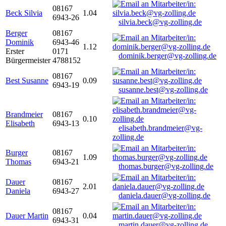
08167
Beck Silvia
1.04
6943-26
silvia.beck@vg-zolling.de
Berger
08167
Dominik
6943-46
1.12
Erster
0171
dominik.berger@vg-zolling.de
Bürgermeister
4788152
08167
Best Susanne
0.09
6943-19
susanne.best@vg-zolling.de
Brandmeier
08167
0.10
Elisabeth
6943-13
elisabeth.brandmeier@vg-
zolling.de
Burger
08167
1.09
Thomas
6943-21
thomas.burger@vg-zolling.de
Dauer
08167
2.01
Daniela
6943-27
daniela.dauer@vg-zolling.de
08167
Dauer Martin
0.04
6943-31
martin.dauer@vg-zolling.de