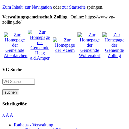
Zum Inhalt
,
zur Navigation
oder
zur Startseite
springen.
Verwaltungsgemeinschaft Zolling
| Online: https://www.vg-
zolling.de/
VG Suche
suchen
Schriftgröße
A
A
A
Rathaus - Verwaltung