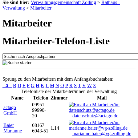
Sie sind hier:
Verwaltungsgemeinschaft Zolling
>
Rathaus -
Verwaltung
>
Mitarbeiter
Mitarbeiter
Mitarbeiter-Telefon-Liste
Sprung zu den Mitarbeitern mit dem Anfangsbuchstaben:
a
B
D
E
F
G
H
K
L
M
N
O
P
R
S
T
V
W
Z
Telefonliste der Mitarbeiter/innen der Verwaltung
Name
Telefon
Zimmer
Mail
09951
actago
99990-
GmbH
20
datenschutz@actago.de
Baier
08167
1.14
Marianne
6943-51
marianne.baier@vg-zolling.de