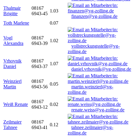
Thalmair
08167
1.03
Brigitte
6943-45
finanzen@vg-zolling.de
Toth Marlene
0.07
Vogl
08167
1.02
Alexandra
6943-39
vollstreckungsstelle@vg-
zolling.de
Vrhovnik
08167
1.07
Daniel
6943-37
daniel.vrhovnik@vg-zolling.de
Weinzierl
08167
0.05
Martin
6943-56
martin.weinzierl@vg-
zolling.de
08167
Weiß Renate
0.02
6943-12
renate.weiss@vg-zolling.de
Zeilmaier
08167
0.12
Tahnee
6943-41
tahnee.zeilmaier@vg-
zolling.de