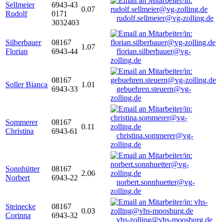
Sellmeier
6943-43
0.07
Rudolf
0171
rudolf.sellmeier@vg-zolling.de
3032403
Silberbauer
08167
1.07
Florian
6943-44
florian.silberbauer@vg-
zolling.de
08167
Soller Bianca
1.01
6943-33
gebuehren.steuern@vg-
zolling.de
Sommerer
08167
0.11
Christina
6943-61
christina.sommerer@vg-
zolling.de
Sonnhütter
08167
2.06
Norbert
6943-22
norbert.sonnhuetter@vg-
zolling.de
Steinecke
08167
0.03
Corinna
6943-32
vhs-zolling@vhs-moosburg.de