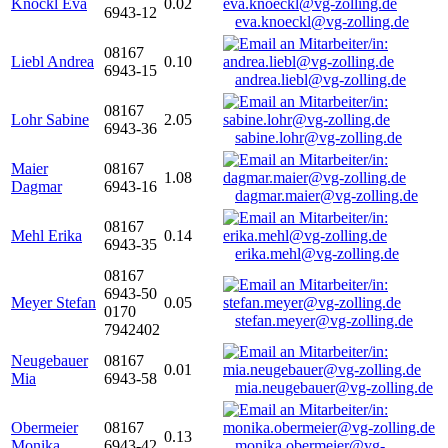
Knöckl Eva
0.02
6943-12
eva.knoeckl@vg-zolling.de
08167
Liebl Andrea
0.10
6943-15
andrea.liebl@vg-zolling.de
08167
Lohr Sabine
2.05
6943-36
sabine.lohr@vg-zolling.de
Maier
08167
1.08
Dagmar
6943-16
dagmar.maier@vg-zolling.de
08167
Mehl Erika
0.14
6943-35
erika.mehl@vg-zolling.de
08167
6943-50
Meyer Stefan
0.05
0170
stefan.meyer@vg-zolling.de
7942402
Neugebauer
08167
0.01
Mia
6943-58
mia.neugebauer@vg-zolling.de
Obermeier
08167
0.13
Monika
6943-42
monika.obermeier@vg-