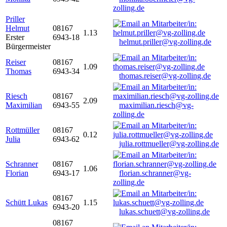
zolling.de
Priller
Helmut
08167
1.13
Erster
6943-18
helmut.priller@vg-zolling.de
Bürgermeister
Reiser
08167
1.09
Thomas
6943-34
thomas.reiser@vg-zolling.de
Riesch
08167
2.09
Maximilian
6943-55
maximilian.riesch@vg-
zolling.de
Rottmüller
08167
0.12
Julia
6943-62
julia.rottmueller@vg-zolling.de
Schranner
08167
1.06
Florian
6943-17
florian.schranner@vg-
zolling.de
08167
Schütt Lukas
1.15
6943-20
lukas.schuett@vg-zolling.de
08167