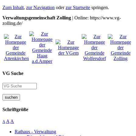
Zum Inhalt
,
zur Navigation
oder
zur Startseite
springen.
Verwaltungsgemeinschaft Zolling
| Online: https://www.vg-
zolling.de/
VG Suche
suchen
Schriftgröße
A
A
A
Rathaus - Verwaltung