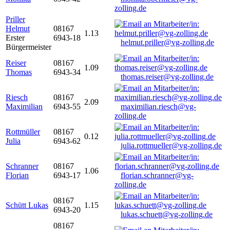
zolling.de
Priller
Helmut
08167
1.13
Erster
6943-18
helmut.priller@vg-zolling.de
Bürgermeister
Reiser
08167
1.09
Thomas
6943-34
thomas.reiser@vg-zolling.de
Riesch
08167
2.09
Maximilian
6943-55
maximilian.riesch@vg-
zolling.de
Rottmüller
08167
0.12
Julia
6943-62
julia.rottmueller@vg-zolling.de
Schranner
08167
1.06
Florian
6943-17
florian.schranner@vg-
zolling.de
08167
Schütt Lukas
1.15
6943-20
lukas.schuett@vg-zolling.de
08167