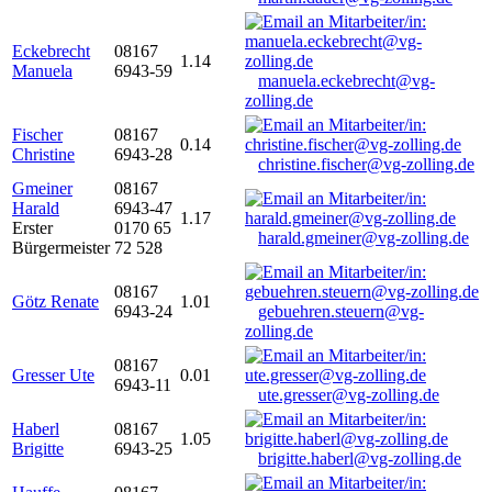
Eckebrecht
08167
1.14
Manuela
6943-59
manuela.eckebrecht@vg-
zolling.de
Fischer
08167
0.14
Christine
6943-28
christine.fischer@vg-zolling.de
Gmeiner
08167
Harald
6943-47
1.17
Erster
0170 65
harald.gmeiner@vg-zolling.de
Bürgermeister
72 528
08167
Götz Renate
1.01
6943-24
gebuehren.steuern@vg-
zolling.de
08167
Gresser Ute
0.01
6943-11
ute.gresser@vg-zolling.de
Haberl
08167
1.05
Brigitte
6943-25
brigitte.haberl@vg-zolling.de