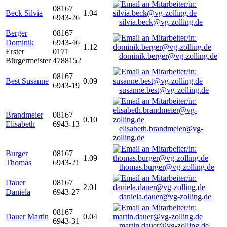
08167
Beck Silvia
1.04
6943-26
silvia.beck@vg-zolling.de
Berger
08167
Dominik
6943-46
1.12
Erster
0171
dominik.berger@vg-zolling.de
Bürgermeister
4788152
08167
Best Susanne
0.09
6943-19
susanne.best@vg-zolling.de
Brandmeier
08167
0.10
Elisabeth
6943-13
elisabeth.brandmeier@vg-
zolling.de
Burger
08167
1.09
Thomas
6943-21
thomas.burger@vg-zolling.de
Dauer
08167
2.01
Daniela
6943-27
daniela.dauer@vg-zolling.de
08167
Dauer Martin
0.04
6943-31
martin.dauer@vg-zolling.de