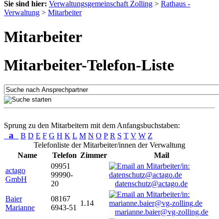
Sie sind hier:
Verwaltungsgemeinschaft Zolling
>
Rathaus -
Verwaltung
>
Mitarbeiter
Mitarbeiter
Mitarbeiter-Telefon-Liste
Sprung zu den Mitarbeitern mit dem Anfangsbuchstaben:
a
B
D
E
F
G
H
K
L
M
N
O
P
R
S
T
V
W
Z
Telefonliste der Mitarbeiter/innen der Verwaltung
Name
Telefon
Zimmer
Mail
09951
actago
99990-
GmbH
20
datenschutz@actago.de
Baier
08167
1.14
Marianne
6943-51
marianne.baier@vg-zolling.de