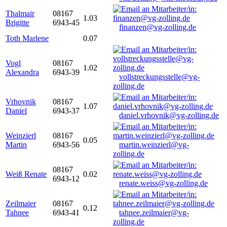
Thalmair
08167
1.03
Brigitte
6943-45
finanzen@vg-zolling.de
Toth Marlene
0.07
Vogl
08167
1.02
Alexandra
6943-39
vollstreckungsstelle@vg-
zolling.de
Vrhovnik
08167
1.07
Daniel
6943-37
daniel.vrhovnik@vg-zolling.de
Weinzierl
08167
0.05
Martin
6943-56
martin.weinzierl@vg-
zolling.de
08167
Weiß Renate
0.02
6943-12
renate.weiss@vg-zolling.de
Zeilmaier
08167
0.12
Tahnee
6943-41
tahnee.zeilmaier@vg-
zolling.de