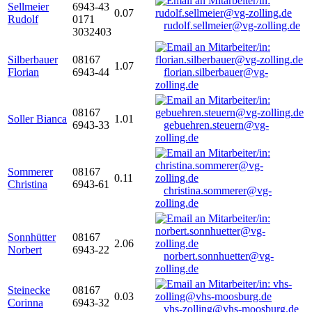
Sellmeier
6943-43
0.07
Rudolf
0171
rudolf.sellmeier@vg-zolling.de
3032403
Silberbauer
08167
1.07
Florian
6943-44
florian.silberbauer@vg-
zolling.de
08167
Soller Bianca
1.01
6943-33
gebuehren.steuern@vg-
zolling.de
Sommerer
08167
0.11
Christina
6943-61
christina.sommerer@vg-
zolling.de
Sonnhütter
08167
2.06
Norbert
6943-22
norbert.sonnhuetter@vg-
zolling.de
Steinecke
08167
0.03
Corinna
6943-32
vhs-zolling@vhs-moosburg.de