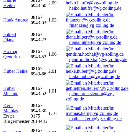
Hauffe
08167
2.09
Heiko
6943-60
heiko.hauffe@vg-zolling.de
08167
Hauk Andrea
1.03
6943-63
finanzen@vg-zolling.de
Hilpert
08167
Diana
6943-23
diana.hilpert@vg-zolling.de
Hoxhaj
08167
1.06
Qendrim
6943-53
qendrim.hoxhaj@vg-zolling.de
08167
Huber Heike
2.01
6943-66
heike.huber@vg-zolling.de
Huber
08167
1.01
Melanie
6943-52
gebuehren.steuern@vg-
zolling.de
Kern
08167
Mathias
6943-30
1.16
Erster
0175
mathias.kern@vg-zolling.de
Bürgermeister
2614485
08167