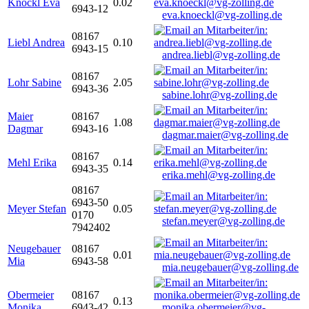
Knöckl Eva
0.02
6943-12
eva.knoeckl@vg-zolling.de
08167
Liebl Andrea
0.10
6943-15
andrea.liebl@vg-zolling.de
08167
Lohr Sabine
2.05
6943-36
sabine.lohr@vg-zolling.de
Maier
08167
1.08
Dagmar
6943-16
dagmar.maier@vg-zolling.de
08167
Mehl Erika
0.14
6943-35
erika.mehl@vg-zolling.de
08167
6943-50
Meyer Stefan
0.05
0170
stefan.meyer@vg-zolling.de
7942402
Neugebauer
08167
0.01
Mia
6943-58
mia.neugebauer@vg-zolling.de
Obermeier
08167
0.13
Monika
6943-42
monika.obermeier@vg-