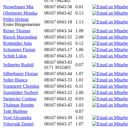
0170 7942402
Neugebauer Mia
08167 6943-58
0.01
Obermeier Monika
08167 6943-42
0.13
Priller Helmut
08167 6943-18
1.13
Erster Bürgermeister
Reiser Thomas
08167 6943-34
1.09
Riesch Maximilian
08167 6943-55
2.09
Rottmüller Julia
08167 6943-62
0.12
Schranner Florian
08167 6943-17
1.06
Schütt Lukas
08167 6943-20
1.15
08167 6943-43
Sellmeier Rudolf
0.07
0171 3032403
Silberbauer Florian
08167 6943-44
1.07
Soller Bianca
08167 6943-33
1.01
Sommerer Christina
08167 6943-61
0.11
Sonnhütter Norbert
08167 6943-22
2.06
Steinecke Corinna
08167 6943-32
0.03
Thalmair Brigitte
08167 6943-45
1.03
Toth Marlene
0.07
Vogl Alexandra
08167 6943-39
1.02
Vrhovnik Daniel
08167 6943-37
1.07