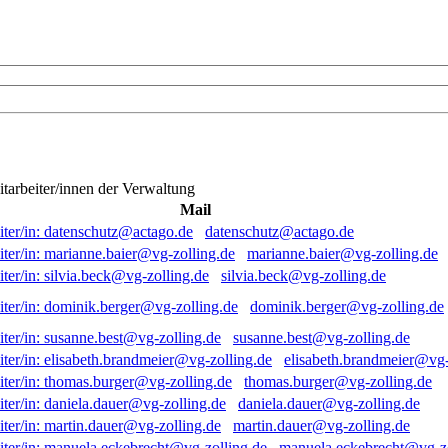
itarbeiter/innen der Verwaltung
Mail
datenschutz@actago.de
marianne.baier@vg-zolling.de
silvia.beck@vg-zolling.de
dominik.berger@vg-zolling.de
susanne.best@vg-zolling.de
elisabeth.brandmeier@vg-
thomas.burger@vg-zolling.de
daniela.dauer@vg-zolling.de
martin.dauer@vg-zolling.de
manuela.eckebrecht@vg-zo