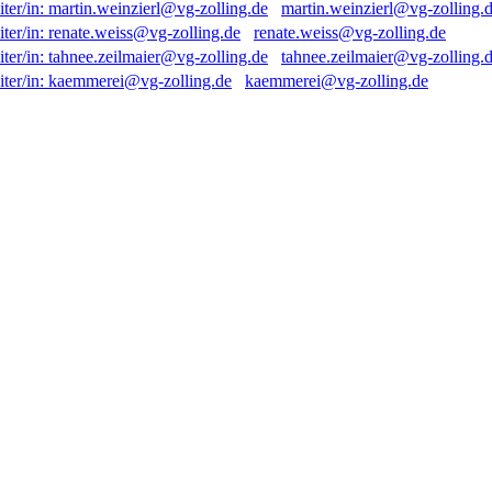
martin.weinzierl@vg-zolling.
renate.weiss@vg-zolling.de
tahnee.zeilmaier@vg-zolling.
kaemmerei@vg-zolling.de