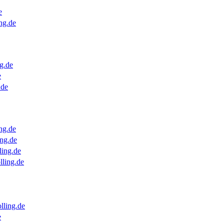
e
ng.de
g.de
e
.de
ng.de
ng.de
ling.de
lling.de
lling.de
e