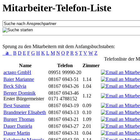
Mitarbeiter-Telefon-Liste
Sprung zu den Mitarbeitern mit dem Anfangsbuchstaben:
a
B
D
E
F
G
H
K
L
M
N
O
P
R
S
T
V
W
Z
Telefonliste der M
Name
Telefon
Zimmer
actago GmbH
09951 99990-20
Baier Marianne
08167 6943-51
1.14
Beck Silvia
08167 6943-26
1.04
Berger Dominik
08167 6943-46
1.12
Erster Bürgermeister
0171 4788152
Best Susanne
08167 6943-19
0.09
Brandmeier Elisabeth
08167 6943-13
0.10
Burger Thomas
08167 6943-21
1.09
Dauer Daniela
08167 6943-27
2.01
Dauer Martin
08167 6943-31
0.04
Eckebrecht Manuela
08167 6943-59
1.14