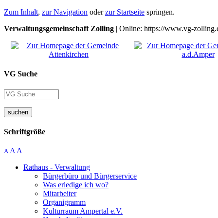
Zum Inhalt
,
zur Navigation
oder
zur Startseite
springen.
Verwaltungsgemeinschaft Zolling
| Online: https://www.vg-zolling.
VG Suche
suchen
Schriftgröße
A
A
A
Rathaus - Verwaltung
Bürgerbüro und Bürgerservice
Was erledige ich wo?
Mitarbeiter
Organigramm
Kulturraum Ampertal e.V.