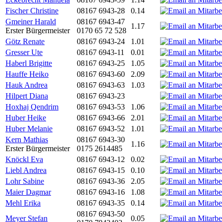
Fischer Christine
08167 6943-28
0.14
Gmeiner Harald
08167 6943-47
1.17
Erster Bürgermeister
0170 65 72 528
Götz Renate
08167 6943-24
1.01
Gresser Ute
08167 6943-11
0.01
Haberl Brigitte
08167 6943-25
1.05
Hauffe Heiko
08167 6943-60
2.09
Hauk Andrea
08167 6943-63
1.03
Hilpert Diana
08167 6943-23
Hoxhaj Qendrim
08167 6943-53
1.06
Huber Heike
08167 6943-66
2.01
Huber Melanie
08167 6943-52
1.01
Kern Mathias
08167 6943-30
1.16
Erster Bürgermeister
0175 2614485
Knöckl Eva
08167 6943-12
0.02
Liebl Andrea
08167 6943-15
0.10
Lohr Sabine
08167 6943-36
2.05
Maier Dagmar
08167 6943-16
1.08
Mehl Erika
08167 6943-35
0.14
08167 6943-50
Meyer Stefan
0.05