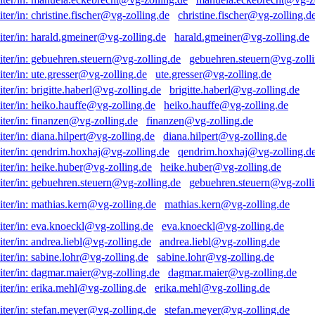
christine.fischer@vg-zolling.d
harald.gmeiner@vg-zolling.de
gebuehren.steuern@vg-zolli
ute.gresser@vg-zolling.de
brigitte.haberl@vg-zolling.de
heiko.hauffe@vg-zolling.de
finanzen@vg-zolling.de
diana.hilpert@vg-zolling.de
qendrim.hoxhaj@vg-zolling.d
heike.huber@vg-zolling.de
gebuehren.steuern@vg-zolli
mathias.kern@vg-zolling.de
eva.knoeckl@vg-zolling.de
andrea.liebl@vg-zolling.de
sabine.lohr@vg-zolling.de
dagmar.maier@vg-zolling.de
erika.mehl@vg-zolling.de
stefan.meyer@vg-zolling.de