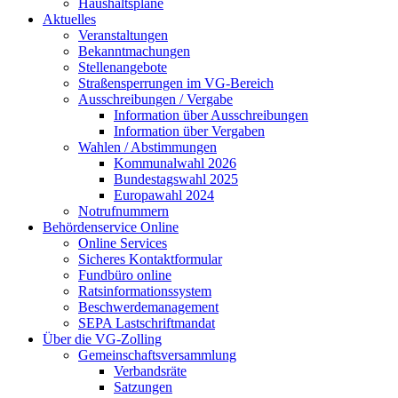
Haushaltspläne
Aktuelles
Veranstaltungen
Bekanntmachungen
Stellenangebote
Straßensperrungen im VG-Bereich
Ausschreibungen / Vergabe
Information über Ausschreibungen
Information über Vergaben
Wahlen / Abstimmungen
Kommunalwahl 2026
Bundestagswahl 2025
Europawahl 2024
Notrufnummern
Behördenservice Online
Online Services
Sicheres Kontaktformular
Fundbüro online
Ratsinformationssystem
Beschwerdemanagement
SEPA Lastschriftmandat
Über die VG-Zolling
Gemeinschaftsversammlung
Verbandsräte
Satzungen