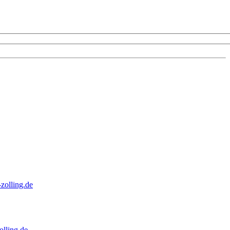
zolling.de
lling.de