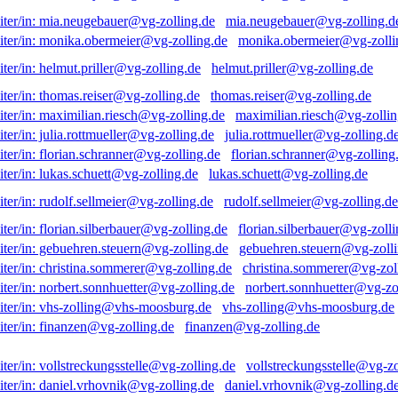
mia.neugebauer@vg-zolling.d
monika.obermeier@vg-zolli
helmut.priller@vg-zolling.de
thomas.reiser@vg-zolling.de
maximilian.riesch@vg-zollin
julia.rottmueller@vg-zolling.d
florian.schranner@vg-zolling
lukas.schuett@vg-zolling.de
rudolf.sellmeier@vg-zolling.de
florian.silberbauer@vg-zolli
gebuehren.steuern@vg-zolli
christina.sommerer@vg-zol
norbert.sonnhuetter@vg-zo
vhs-zolling@vhs-moosburg.de
finanzen@vg-zolling.de
vollstreckungsstelle@vg-zo
daniel.vrhovnik@vg-zolling.d