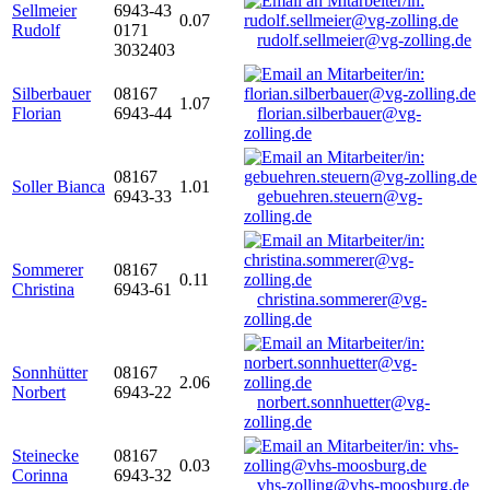
Sellmeier
6943-43
0.07
Rudolf
0171
rudolf.sellmeier@vg-zolling.de
3032403
Silberbauer
08167
1.07
Florian
6943-44
florian.silberbauer@vg-
zolling.de
08167
Soller Bianca
1.01
6943-33
gebuehren.steuern@vg-
zolling.de
Sommerer
08167
0.11
Christina
6943-61
christina.sommerer@vg-
zolling.de
Sonnhütter
08167
2.06
Norbert
6943-22
norbert.sonnhuetter@vg-
zolling.de
Steinecke
08167
0.03
Corinna
6943-32
vhs-zolling@vhs-moosburg.de