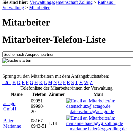
Sie sind hier:
Verwaltungsgemeinschaft Zolling
>
Rathaus -
Verwaltung
>
Mitarbeiter
Mitarbeiter
Mitarbeiter-Telefon-Liste
Sprung zu den Mitarbeitern mit dem Anfangsbuchstaben:
a
B
D
E
F
G
H
K
L
M
N
O
P
R
S
T
V
W
Z
Telefonliste der Mitarbeiter/innen der Verwaltung
Name
Telefon
Zimmer
Mail
09951
actago
99990-
GmbH
20
datenschutz@actago.de
Baier
08167
1.14
Marianne
6943-51
marianne.baier@vg-zolling.de