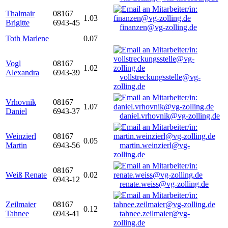
Thalmair
08167
1.03
Brigitte
6943-45
finanzen@vg-zolling.de
Toth Marlene
0.07
Vogl
08167
1.02
Alexandra
6943-39
vollstreckungsstelle@vg-
zolling.de
Vrhovnik
08167
1.07
Daniel
6943-37
daniel.vrhovnik@vg-zolling.de
Weinzierl
08167
0.05
Martin
6943-56
martin.weinzierl@vg-
zolling.de
08167
Weiß Renate
0.02
6943-12
renate.weiss@vg-zolling.de
Zeilmaier
08167
0.12
Tahnee
6943-41
tahnee.zeilmaier@vg-
zolling.de