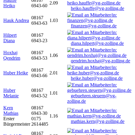
Hauffe
08167
2.09
Heiko
6943-60
heiko.hauffe@vg-zolling.de
08167
Hauk Andrea
1.03
6943-63
finanzen@vg-zolling.de
Hilpert
08167
Diana
6943-23
diana.hilpert@vg-zolling.de
Hoxhaj
08167
1.06
Qendrim
6943-53
qendrim.hoxhaj@vg-zolling.de
08167
Huber Heike
2.01
6943-66
heike.huber@vg-zolling.de
Huber
08167
1.01
Melanie
6943-52
gebuehren.steuern@vg-
zolling.de
Kern
08167
Mathias
6943-30
1.16
Erster
0175
mathias.kern@vg-zolling.de
Bürgermeister
2614485
08167