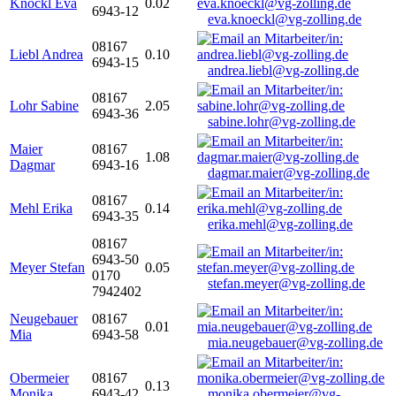
Knöckl Eva
0.02
6943-12
eva.knoeckl@vg-zolling.de
08167
Liebl Andrea
0.10
6943-15
andrea.liebl@vg-zolling.de
08167
Lohr Sabine
2.05
6943-36
sabine.lohr@vg-zolling.de
Maier
08167
1.08
Dagmar
6943-16
dagmar.maier@vg-zolling.de
08167
Mehl Erika
0.14
6943-35
erika.mehl@vg-zolling.de
08167
6943-50
Meyer Stefan
0.05
0170
stefan.meyer@vg-zolling.de
7942402
Neugebauer
08167
0.01
Mia
6943-58
mia.neugebauer@vg-zolling.de
Obermeier
08167
0.13
Monika
6943-42
monika.obermeier@vg-