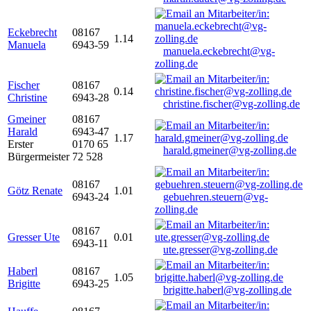
Eckebrecht
08167
1.14
Manuela
6943-59
manuela.eckebrecht@vg-
zolling.de
Fischer
08167
0.14
Christine
6943-28
christine.fischer@vg-zolling.de
Gmeiner
08167
Harald
6943-47
1.17
Erster
0170 65
harald.gmeiner@vg-zolling.de
Bürgermeister
72 528
08167
Götz Renate
1.01
6943-24
gebuehren.steuern@vg-
zolling.de
08167
Gresser Ute
0.01
6943-11
ute.gresser@vg-zolling.de
Haberl
08167
1.05
Brigitte
6943-25
brigitte.haberl@vg-zolling.de