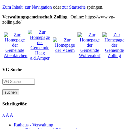
Zum Inhalt
,
zur Navigation
oder
zur Startseite
springen.
Verwaltungsgemeinschaft Zolling
| Online: https://www.vg-
zolling.de/
VG Suche
suchen
Schriftgröße
A
A
A
Rathaus - Verwaltung