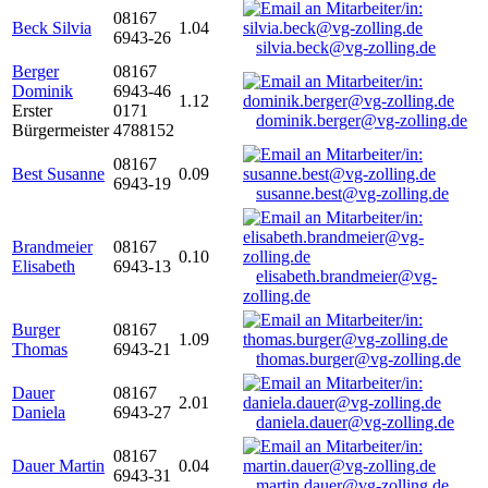
08167
Beck Silvia
1.04
6943-26
silvia.beck@vg-zolling.de
Berger
08167
Dominik
6943-46
1.12
Erster
0171
dominik.berger@vg-zolling.de
Bürgermeister
4788152
08167
Best Susanne
0.09
6943-19
susanne.best@vg-zolling.de
Brandmeier
08167
0.10
Elisabeth
6943-13
elisabeth.brandmeier@vg-
zolling.de
Burger
08167
1.09
Thomas
6943-21
thomas.burger@vg-zolling.de
Dauer
08167
2.01
Daniela
6943-27
daniela.dauer@vg-zolling.de
08167
Dauer Martin
0.04
6943-31
martin.dauer@vg-zolling.de