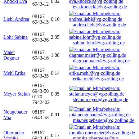
Knöckl Eva
0.02
6943-12
eva.knoeckl@vg-zolling.de
08167
Liebl Andrea
0.10
6943-15
andrea.liebl@vg-zolling.de
08167
Lohr Sabine
2.05
6943-36
sabine.lohr@vg-zolling.de
Maier
08167
1.08
Dagmar
6943-16
dagmar.maier@vg-zolling.de
08167
Mehl Erika
0.14
6943-35
erika.mehl@vg-zolling.de
08167
6943-50
Meyer Stefan
0.05
0170
stefan.meyer@vg-zolling.de
7942402
Neugebauer
08167
0.01
Mia
6943-58
mia.neugebauer@vg-zolling.de
Obermeier
08167
0.13
Monika
6943-42
monika.obermeier@vg-