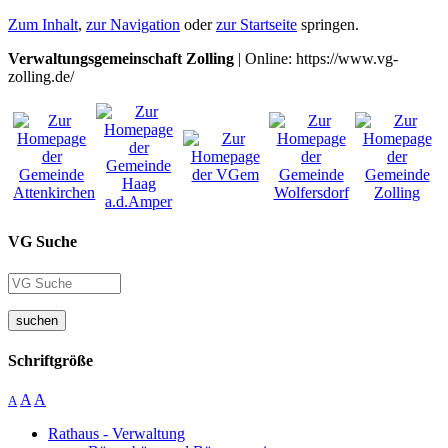
Zum Inhalt
,
zur Navigation
oder
zur Startseite
springen.
Verwaltungsgemeinschaft Zolling
| Online: https://www.vg-
zolling.de/
VG Suche
suchen
Schriftgröße
A
A
A
Rathaus - Verwaltung