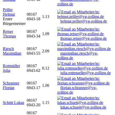
zolling.de
Priller
Helmut
08167
1.13
Erster
6943-18
helmut.priller@vg-zolling.de
Bürgermeister
Reiser
08167
1.09
Thomas
6943-34
thomas.reiser@vg-zolling.de
Riesch
08167
2.09
Maximilian
6943-55
maximilian.riesch@vg-
zolling.de
Rottmüller
08167
0.12
Julia
6943-62
julia.rottmueller@vg-zolling.de
Schranner
08167
1.06
Florian
6943-17
florian.schranner@vg-
zolling.de
08167
Schütt Lukas
1.15
6943-20
lukas.schuett@vg-zolling.de
08167