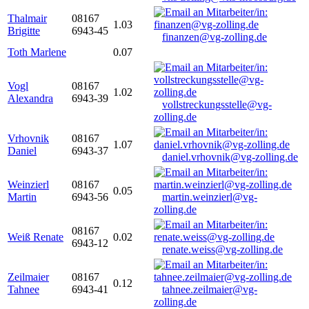
Thalmair
08167
1.03
Brigitte
6943-45
finanzen@vg-zolling.de
Toth Marlene
0.07
Vogl
08167
1.02
Alexandra
6943-39
vollstreckungsstelle@vg-
zolling.de
Vrhovnik
08167
1.07
Daniel
6943-37
daniel.vrhovnik@vg-zolling.de
Weinzierl
08167
0.05
Martin
6943-56
martin.weinzierl@vg-
zolling.de
08167
Weiß Renate
0.02
6943-12
renate.weiss@vg-zolling.de
Zeilmaier
08167
0.12
Tahnee
6943-41
tahnee.zeilmaier@vg-
zolling.de