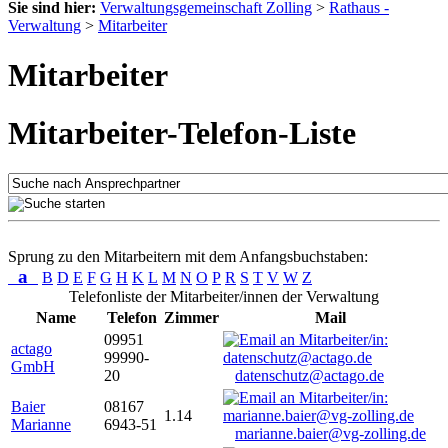
Sie sind hier:
Verwaltungsgemeinschaft Zolling
>
Rathaus -
Verwaltung
>
Mitarbeiter
Mitarbeiter
Mitarbeiter-Telefon-Liste
Sprung zu den Mitarbeitern mit dem Anfangsbuchstaben:
a
B
D
E
F
G
H
K
L
M
N
O
P
R
S
T
V
W
Z
Telefonliste der Mitarbeiter/innen der Verwaltung
Name
Telefon
Zimmer
Mail
09951
actago
99990-
GmbH
20
datenschutz@actago.de
Baier
08167
1.14
Marianne
6943-51
marianne.baier@vg-zolling.de