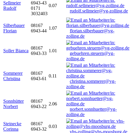
Sellmeier
6943-43
0.07
Rudolf
0171
rudolf.sellmeier@vg-zolling.de
3032403
Silberbauer
08167
1.07
Florian
6943-44
florian.silberbauer@vg-
zolling.de
08167
Soller Bianca
1.01
6943-33
gebuehren.steuern@vg-
zolling.de
Sommerer
08167
0.11
Christina
6943-61
christina.sommerer@vg-
zolling.de
Sonnhütter
08167
2.06
Norbert
6943-22
norbert.sonnhuetter@vg-
zolling.de
Steinecke
08167
0.03
Corinna
6943-32
vhs-zolling@vhs-moosburg.de