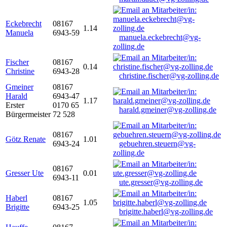
Eckebrecht
08167
1.14
Manuela
6943-59
manuela.eckebrecht@vg-
zolling.de
Fischer
08167
0.14
Christine
6943-28
christine.fischer@vg-zolling.de
Gmeiner
08167
Harald
6943-47
1.17
Erster
0170 65
harald.gmeiner@vg-zolling.de
Bürgermeister
72 528
08167
Götz Renate
1.01
6943-24
gebuehren.steuern@vg-
zolling.de
08167
Gresser Ute
0.01
6943-11
ute.gresser@vg-zolling.de
Haberl
08167
1.05
Brigitte
6943-25
brigitte.haberl@vg-zolling.de