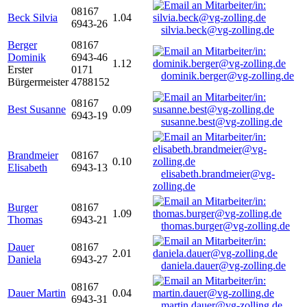
08167
Beck Silvia
1.04
6943-26
silvia.beck@vg-zolling.de
Berger
08167
Dominik
6943-46
1.12
Erster
0171
dominik.berger@vg-zolling.de
Bürgermeister
4788152
08167
Best Susanne
0.09
6943-19
susanne.best@vg-zolling.de
Brandmeier
08167
0.10
Elisabeth
6943-13
elisabeth.brandmeier@vg-
zolling.de
Burger
08167
1.09
Thomas
6943-21
thomas.burger@vg-zolling.de
Dauer
08167
2.01
Daniela
6943-27
daniela.dauer@vg-zolling.de
08167
Dauer Martin
0.04
6943-31
martin.dauer@vg-zolling.de