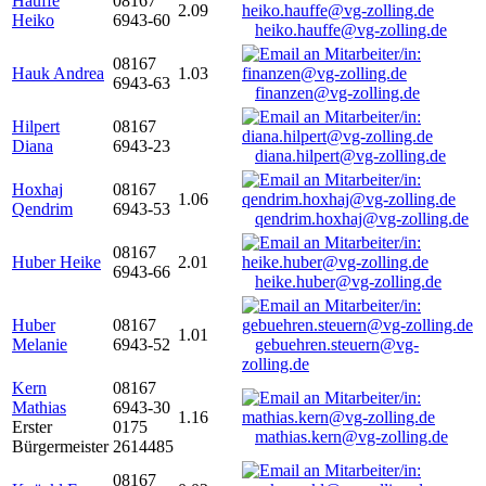
Hauffe
08167
2.09
Heiko
6943-60
heiko.hauffe@vg-zolling.de
08167
Hauk Andrea
1.03
6943-63
finanzen@vg-zolling.de
Hilpert
08167
Diana
6943-23
diana.hilpert@vg-zolling.de
Hoxhaj
08167
1.06
Qendrim
6943-53
qendrim.hoxhaj@vg-zolling.de
08167
Huber Heike
2.01
6943-66
heike.huber@vg-zolling.de
Huber
08167
1.01
Melanie
6943-52
gebuehren.steuern@vg-
zolling.de
Kern
08167
Mathias
6943-30
1.16
Erster
0175
mathias.kern@vg-zolling.de
Bürgermeister
2614485
08167