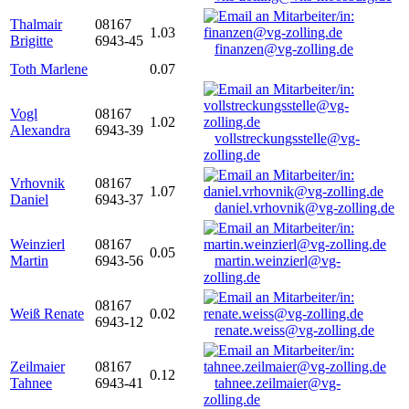
Thalmair
08167
1.03
Brigitte
6943-45
finanzen@vg-zolling.de
Toth Marlene
0.07
Vogl
08167
1.02
Alexandra
6943-39
vollstreckungsstelle@vg-
zolling.de
Vrhovnik
08167
1.07
Daniel
6943-37
daniel.vrhovnik@vg-zolling.de
Weinzierl
08167
0.05
Martin
6943-56
martin.weinzierl@vg-
zolling.de
08167
Weiß Renate
0.02
6943-12
renate.weiss@vg-zolling.de
Zeilmaier
08167
0.12
Tahnee
6943-41
tahnee.zeilmaier@vg-
zolling.de