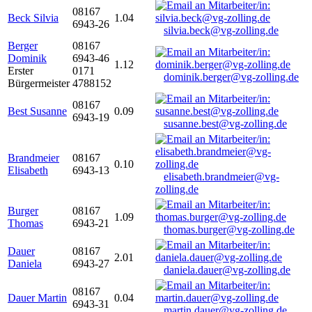
08167
Beck Silvia
1.04
6943-26
silvia.beck@vg-zolling.de
Berger
08167
Dominik
6943-46
1.12
Erster
0171
dominik.berger@vg-zolling.de
Bürgermeister
4788152
08167
Best Susanne
0.09
6943-19
susanne.best@vg-zolling.de
Brandmeier
08167
0.10
Elisabeth
6943-13
elisabeth.brandmeier@vg-
zolling.de
Burger
08167
1.09
Thomas
6943-21
thomas.burger@vg-zolling.de
Dauer
08167
2.01
Daniela
6943-27
daniela.dauer@vg-zolling.de
08167
Dauer Martin
0.04
6943-31
martin.dauer@vg-zolling.de