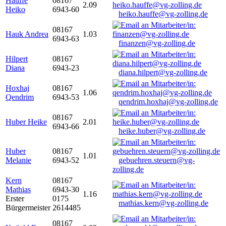
Hauffe
08167
2.09
Heiko
6943-60
heiko.hauffe@vg-zolling.de
08167
Hauk Andrea
1.03
6943-63
finanzen@vg-zolling.de
Hilpert
08167
Diana
6943-23
diana.hilpert@vg-zolling.de
Hoxhaj
08167
1.06
Qendrim
6943-53
qendrim.hoxhaj@vg-zolling.de
08167
Huber Heike
2.01
6943-66
heike.huber@vg-zolling.de
Huber
08167
1.01
Melanie
6943-52
gebuehren.steuern@vg-
zolling.de
Kern
08167
Mathias
6943-30
1.16
Erster
0175
mathias.kern@vg-zolling.de
Bürgermeister
2614485
08167