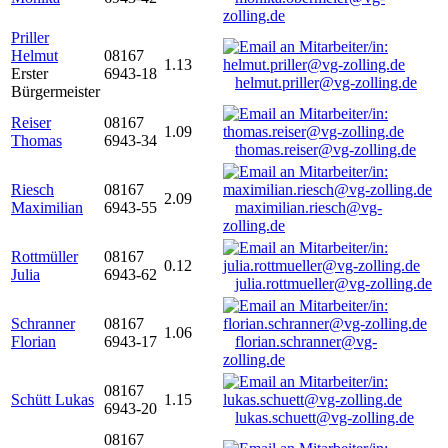
zolling.de
Priller
Helmut
08167
1.13
Erster
6943-18
helmut.priller@vg-zolling.de
Bürgermeister
Reiser
08167
1.09
Thomas
6943-34
thomas.reiser@vg-zolling.de
Riesch
08167
2.09
Maximilian
6943-55
maximilian.riesch@vg-
zolling.de
Rottmüller
08167
0.12
Julia
6943-62
julia.rottmueller@vg-zolling.de
Schranner
08167
1.06
Florian
6943-17
florian.schranner@vg-
zolling.de
08167
Schütt Lukas
1.15
6943-20
lukas.schuett@vg-zolling.de
08167