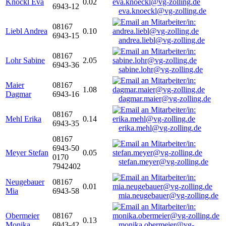
Knöckl Eva
0.02
6943-12
eva.knoeckl@vg-zolling.de
08167
Liebl Andrea
0.10
6943-15
andrea.liebl@vg-zolling.de
08167
Lohr Sabine
2.05
6943-36
sabine.lohr@vg-zolling.de
Maier
08167
1.08
Dagmar
6943-16
dagmar.maier@vg-zolling.de
08167
Mehl Erika
0.14
6943-35
erika.mehl@vg-zolling.de
08167
6943-50
Meyer Stefan
0.05
0170
stefan.meyer@vg-zolling.de
7942402
Neugebauer
08167
0.01
Mia
6943-58
mia.neugebauer@vg-zolling.de
Obermeier
08167
0.13
Monika
6943-42
monika.obermeier@vg-