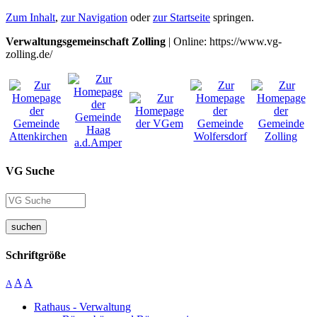
Zum Inhalt
,
zur Navigation
oder
zur Startseite
springen.
Verwaltungsgemeinschaft Zolling
| Online: https://www.vg-
zolling.de/
VG Suche
suchen
Schriftgröße
A
A
A
Rathaus - Verwaltung