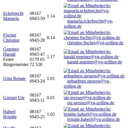
Eckebrecht
08167
1.14
Manuela
6943-59
manuela.eckebrecht@vg-
zolling.de
Fischer
08167
0.14
Christine
6943-28
christine.fischer@vg-zolling.de
Gmeiner
08167
Harald
6943-47
1.17
Erster
0170 65
harald.gmeiner@vg-zolling.de
Bürgermeister
72 528
08167
Götz Renate
1.01
6943-24
gebuehren.steuern@vg-
zolling.de
08167
Gresser Ute
0.01
6943-11
ute.gresser@vg-zolling.de
Haberl
08167
1.05
Brigitte
6943-25
brigitte.haberl@vg-zolling.de