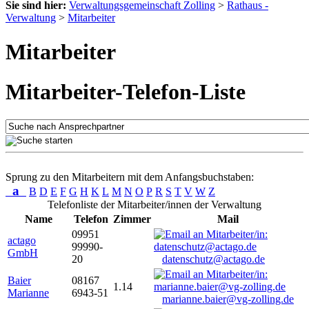
Sie sind hier:
Verwaltungsgemeinschaft Zolling
>
Rathaus -
Verwaltung
>
Mitarbeiter
Mitarbeiter
Mitarbeiter-Telefon-Liste
Sprung zu den Mitarbeitern mit dem Anfangsbuchstaben:
a
B
D
E
F
G
H
K
L
M
N
O
P
R
S
T
V
W
Z
Telefonliste der Mitarbeiter/innen der Verwaltung
Name
Telefon
Zimmer
Mail
09951
actago
99990-
GmbH
20
datenschutz@actago.de
Baier
08167
1.14
Marianne
6943-51
marianne.baier@vg-zolling.de