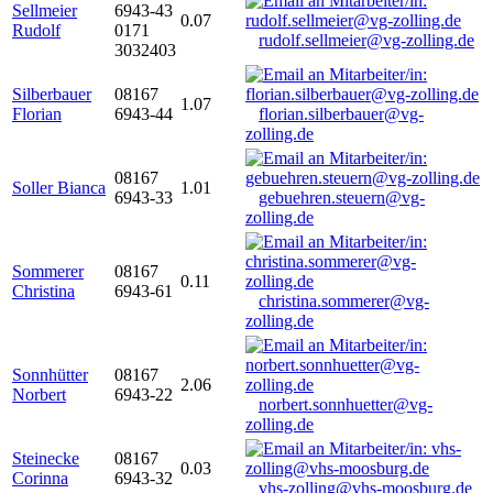
Sellmeier
6943-43
0.07
Rudolf
0171
rudolf.sellmeier@vg-zolling.de
3032403
Silberbauer
08167
1.07
Florian
6943-44
florian.silberbauer@vg-
zolling.de
08167
Soller Bianca
1.01
6943-33
gebuehren.steuern@vg-
zolling.de
Sommerer
08167
0.11
Christina
6943-61
christina.sommerer@vg-
zolling.de
Sonnhütter
08167
2.06
Norbert
6943-22
norbert.sonnhuetter@vg-
zolling.de
Steinecke
08167
0.03
Corinna
6943-32
vhs-zolling@vhs-moosburg.de