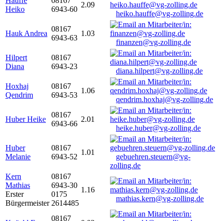
Hauffe
08167
2.09
Heiko
6943-60
heiko.hauffe@vg-zolling.de
08167
Hauk Andrea
1.03
6943-63
finanzen@vg-zolling.de
Hilpert
08167
Diana
6943-23
diana.hilpert@vg-zolling.de
Hoxhaj
08167
1.06
Qendrim
6943-53
qendrim.hoxhaj@vg-zolling.de
08167
Huber Heike
2.01
6943-66
heike.huber@vg-zolling.de
Huber
08167
1.01
Melanie
6943-52
gebuehren.steuern@vg-
zolling.de
Kern
08167
Mathias
6943-30
1.16
Erster
0175
mathias.kern@vg-zolling.de
Bürgermeister
2614485
08167