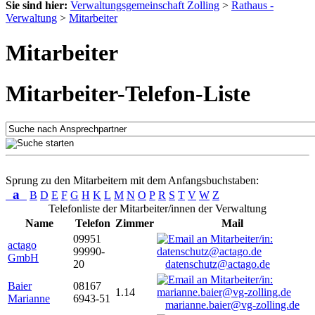
Sie sind hier:
Verwaltungsgemeinschaft Zolling
>
Rathaus -
Verwaltung
>
Mitarbeiter
Mitarbeiter
Mitarbeiter-Telefon-Liste
Sprung zu den Mitarbeitern mit dem Anfangsbuchstaben:
a
B
D
E
F
G
H
K
L
M
N
O
P
R
S
T
V
W
Z
Telefonliste der Mitarbeiter/innen der Verwaltung
Name
Telefon
Zimmer
Mail
09951
actago
99990-
GmbH
20
datenschutz@actago.de
Baier
08167
1.14
Marianne
6943-51
marianne.baier@vg-zolling.de