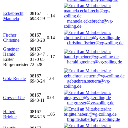
Eckebrecht
08167
1.14
Manuela
6943-59
manuela.eckebrecht@vg-
zolling.de
Fischer
08167
0.14
Christine
6943-28
christine.fischer@vg-zolling.de
Gmeiner
08167
Harald
6943-47
1.17
Erster
0170 65
harald.gmeiner@vg-zolling.de
Bürgermeister
72 528
08167
Götz Renate
1.01
6943-24
gebuehren.steuern@vg-
zolling.de
08167
Gresser Ute
0.01
6943-11
ute.gresser@vg-zolling.de
Haberl
08167
1.05
Brigitte
6943-25
brigitte.haberl@vg-zolling.de