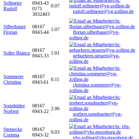
Sellmeier
6943-43
0.07
Rudolf
0171
rudolf.sellmeier@vg-zolling.de
3032403
Silberbauer
08167
1.07
Florian
6943-44
florian.silberbauer@vg-
zolling.de
08167
Soller Bianca
1.01
6943-33
gebuehren.steuern@vg-
zolling.de
Sommerer
08167
0.11
Christina
6943-61
christina.sommerer@vg-
zolling.de
Sonnhütter
08167
2.06
Norbert
6943-22
norbert.sonnhuetter@vg-
zolling.de
Steinecke
08167
0.03
Corinna
6943-32
vhs-zolling@vhs-moosburg.de