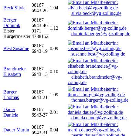
08167
Beck Silvia
1.04
6943-26
silvia.beck@vg-zolling.de
Berger
08167
Dominik
6943-46
1.12
Erster
0171
dominik.berger@vg-zolling.de
Bürgermeister
4788152
08167
Best Susanne
0.09
6943-19
susanne.best@vg-zolling.de
Brandmeier
08167
0.10
Elisabeth
6943-13
elisabeth.brandmeier@vg-
zolling.de
Burger
08167
1.09
Thomas
6943-21
thomas.burger@vg-zolling.de
Dauer
08167
2.01
Daniela
6943-27
daniela.dauer@vg-zolling.de
08167
Dauer Martin
0.04
6943-31
martin.dauer@vg-zolling.de