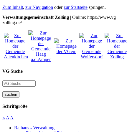
Zum Inhalt
,
zur Navigation
oder
zur Startseite
springen.
Verwaltungsgemeinschaft Zolling
| Online: https://www.vg-
zolling.de/
VG Suche
suchen
Schriftgröße
A
A
A
Rathaus - Verwaltung