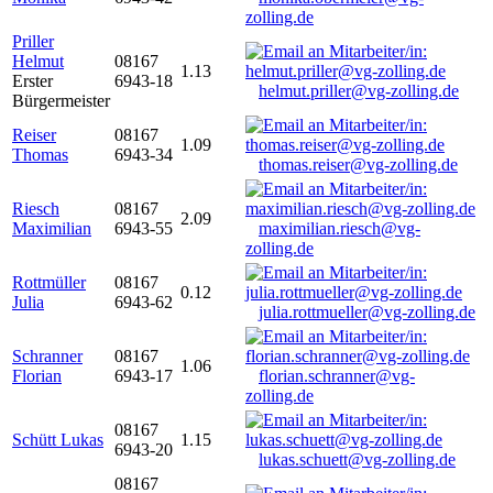
zolling.de
Priller
Helmut
08167
1.13
Erster
6943-18
helmut.priller@vg-zolling.de
Bürgermeister
Reiser
08167
1.09
Thomas
6943-34
thomas.reiser@vg-zolling.de
Riesch
08167
2.09
Maximilian
6943-55
maximilian.riesch@vg-
zolling.de
Rottmüller
08167
0.12
Julia
6943-62
julia.rottmueller@vg-zolling.de
Schranner
08167
1.06
Florian
6943-17
florian.schranner@vg-
zolling.de
08167
Schütt Lukas
1.15
6943-20
lukas.schuett@vg-zolling.de
08167