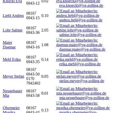
Knöckl Eva
0.02
6943-12
eva.knoeckl@vg-zolling.de
08167
Liebl Andrea
0.10
6943-15
andrea.liebl@vg-zolling.de
08167
Lohr Sabine
2.05
6943-36
sabine.lohr@vg-zolling.de
Maier
08167
1.08
Dagmar
6943-16
dagmar.maier@vg-zolling.de
08167
Mehl Erika
0.14
6943-35
erika.mehl@vg-zolling.de
08167
6943-50
Meyer Stefan
0.05
0170
stefan.meyer@vg-zolling.de
7942402
Neugebauer
08167
0.01
Mia
6943-58
mia.neugebauer@vg-zolling.de
Obermeier
08167
0.13
Monika
6943-42
monika.obermeier@vg-