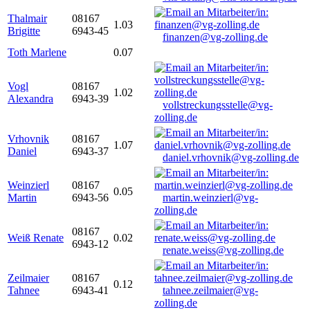
Thalmair
08167
1.03
Brigitte
6943-45
finanzen@vg-zolling.de
Toth Marlene
0.07
Vogl
08167
1.02
Alexandra
6943-39
vollstreckungsstelle@vg-
zolling.de
Vrhovnik
08167
1.07
Daniel
6943-37
daniel.vrhovnik@vg-zolling.de
Weinzierl
08167
0.05
Martin
6943-56
martin.weinzierl@vg-
zolling.de
08167
Weiß Renate
0.02
6943-12
renate.weiss@vg-zolling.de
Zeilmaier
08167
0.12
Tahnee
6943-41
tahnee.zeilmaier@vg-
zolling.de