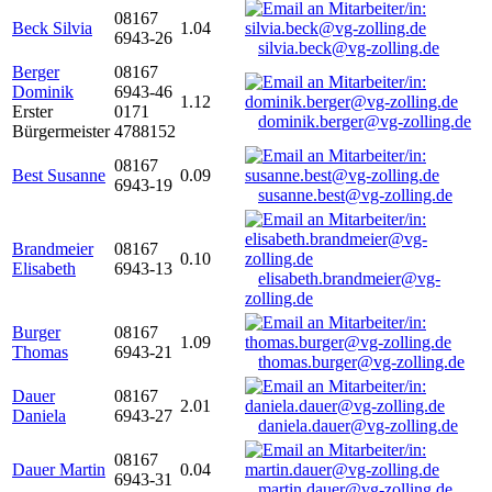
08167
Beck Silvia
1.04
6943-26
silvia.beck@vg-zolling.de
Berger
08167
Dominik
6943-46
1.12
Erster
0171
dominik.berger@vg-zolling.de
Bürgermeister
4788152
08167
Best Susanne
0.09
6943-19
susanne.best@vg-zolling.de
Brandmeier
08167
0.10
Elisabeth
6943-13
elisabeth.brandmeier@vg-
zolling.de
Burger
08167
1.09
Thomas
6943-21
thomas.burger@vg-zolling.de
Dauer
08167
2.01
Daniela
6943-27
daniela.dauer@vg-zolling.de
08167
Dauer Martin
0.04
6943-31
martin.dauer@vg-zolling.de