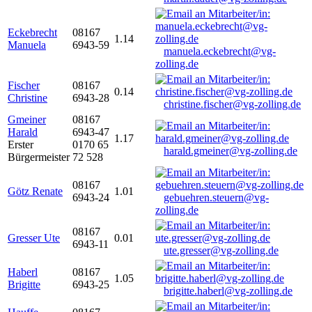
Eckebrecht
08167
1.14
Manuela
6943-59
manuela.eckebrecht@vg-
zolling.de
Fischer
08167
0.14
Christine
6943-28
christine.fischer@vg-zolling.de
Gmeiner
08167
Harald
6943-47
1.17
Erster
0170 65
harald.gmeiner@vg-zolling.de
Bürgermeister
72 528
08167
Götz Renate
1.01
6943-24
gebuehren.steuern@vg-
zolling.de
08167
Gresser Ute
0.01
6943-11
ute.gresser@vg-zolling.de
Haberl
08167
1.05
Brigitte
6943-25
brigitte.haberl@vg-zolling.de