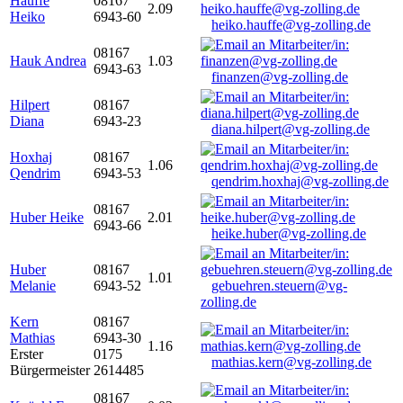
Hauffe
08167
2.09
Heiko
6943-60
heiko.hauffe@vg-zolling.de
08167
Hauk Andrea
1.03
6943-63
finanzen@vg-zolling.de
Hilpert
08167
Diana
6943-23
diana.hilpert@vg-zolling.de
Hoxhaj
08167
1.06
Qendrim
6943-53
qendrim.hoxhaj@vg-zolling.de
08167
Huber Heike
2.01
6943-66
heike.huber@vg-zolling.de
Huber
08167
1.01
Melanie
6943-52
gebuehren.steuern@vg-
zolling.de
Kern
08167
Mathias
6943-30
1.16
Erster
0175
mathias.kern@vg-zolling.de
Bürgermeister
2614485
08167