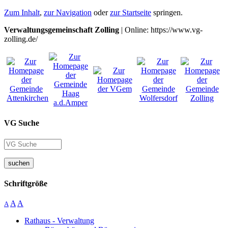
Zum Inhalt
,
zur Navigation
oder
zur Startseite
springen.
Verwaltungsgemeinschaft Zolling
| Online: https://www.vg-
zolling.de/
VG Suche
suchen
Schriftgröße
A
A
A
Rathaus - Verwaltung