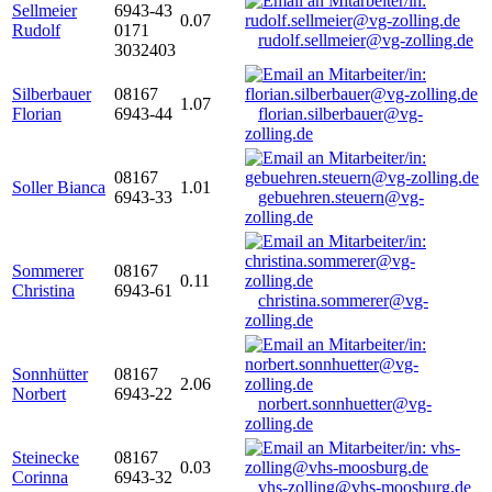
Sellmeier
6943-43
0.07
Rudolf
0171
rudolf.sellmeier@vg-zolling.de
3032403
Silberbauer
08167
1.07
Florian
6943-44
florian.silberbauer@vg-
zolling.de
08167
Soller Bianca
1.01
6943-33
gebuehren.steuern@vg-
zolling.de
Sommerer
08167
0.11
Christina
6943-61
christina.sommerer@vg-
zolling.de
Sonnhütter
08167
2.06
Norbert
6943-22
norbert.sonnhuetter@vg-
zolling.de
Steinecke
08167
0.03
Corinna
6943-32
vhs-zolling@vhs-moosburg.de