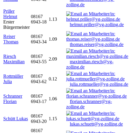
zolling.de
Priller
Helmut
08167
1.13
Erster
6943-18
helmut.priller@vg-zolling.de
Bürgermeister
Reiser
08167
1.09
Thomas
6943-34
thomas.reiser@vg-zolling.de
Riesch
08167
2.09
Maximilian
6943-55
maximilian.riesch@vg-
zolling.de
Rottmüller
08167
0.12
Julia
6943-62
julia.rottmueller@vg-zolling.de
Schranner
08167
1.06
Florian
6943-17
florian.schranner@vg-
zolling.de
08167
Schütt Lukas
1.15
6943-20
lukas.schuett@vg-zolling.de
08167