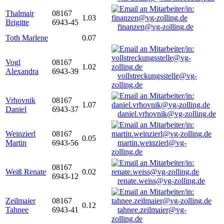
Thalmair
08167
1.03
Brigitte
6943-45
finanzen@vg-zolling.de
Toth Marlene
0.07
Vogl
08167
1.02
Alexandra
6943-39
vollstreckungsstelle@vg-
zolling.de
Vrhovnik
08167
1.07
Daniel
6943-37
daniel.vrhovnik@vg-zolling.de
Weinzierl
08167
0.05
Martin
6943-56
martin.weinzierl@vg-
zolling.de
08167
Weiß Renate
0.02
6943-12
renate.weiss@vg-zolling.de
Zeilmaier
08167
0.12
Tahnee
6943-41
tahnee.zeilmaier@vg-
zolling.de