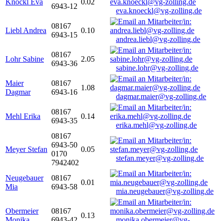
Knöckl Eva
0.02
6943-12
eva.knoeckl@vg-zolling.de
08167
Liebl Andrea
0.10
6943-15
andrea.liebl@vg-zolling.de
08167
Lohr Sabine
2.05
6943-36
sabine.lohr@vg-zolling.de
Maier
08167
1.08
Dagmar
6943-16
dagmar.maier@vg-zolling.de
08167
Mehl Erika
0.14
6943-35
erika.mehl@vg-zolling.de
08167
6943-50
Meyer Stefan
0.05
0170
stefan.meyer@vg-zolling.de
7942402
Neugebauer
08167
0.01
Mia
6943-58
mia.neugebauer@vg-zolling.de
Obermeier
08167
0.13
Monika
6943-42
monika.obermeier@vg-