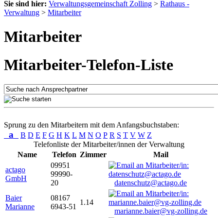
Sie sind hier:
Verwaltungsgemeinschaft Zolling
>
Rathaus -
Verwaltung
>
Mitarbeiter
Mitarbeiter
Mitarbeiter-Telefon-Liste
Sprung zu den Mitarbeitern mit dem Anfangsbuchstaben:
a
B
D
E
F
G
H
K
L
M
N
O
P
R
S
T
V
W
Z
Telefonliste der Mitarbeiter/innen der Verwaltung
Name
Telefon
Zimmer
Mail
09951
actago
99990-
GmbH
20
datenschutz@actago.de
Baier
08167
1.14
Marianne
6943-51
marianne.baier@vg-zolling.de