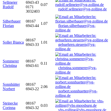
Sellmeier
6943-43
0.07
Rudolf
0171
rudolf.sellmeier@vg-zolling.de
3032403
Silberbauer
08167
1.07
Florian
6943-44
florian.silberbauer@vg-
zolling.de
08167
Soller Bianca
1.01
6943-33
gebuehren.steuern@vg-
zolling.de
Sommerer
08167
0.11
Christina
6943-61
christina.sommerer@vg-
zolling.de
Sonnhütter
08167
2.06
Norbert
6943-22
norbert.sonnhuetter@vg-
zolling.de
Steinecke
08167
0.03
Corinna
6943-32
vhs-zolling@vhs-moosburg.de