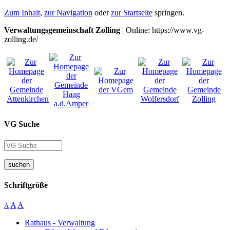
Zum Inhalt
,
zur Navigation
oder
zur Startseite
springen.
Verwaltungsgemeinschaft Zolling
| Online: https://www.vg-
zolling.de/
VG Suche
suchen
Schriftgröße
A
A
A
Rathaus - Verwaltung