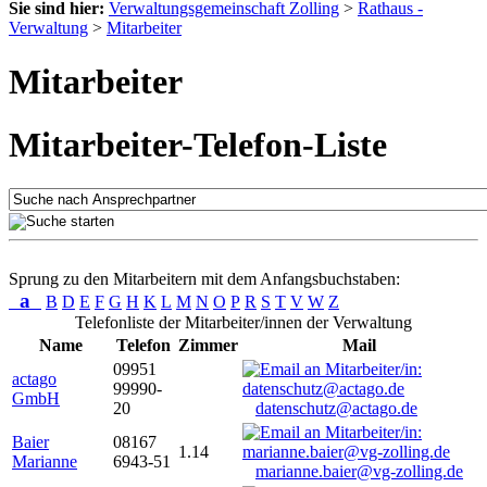
Sie sind hier:
Verwaltungsgemeinschaft Zolling
>
Rathaus -
Verwaltung
>
Mitarbeiter
Mitarbeiter
Mitarbeiter-Telefon-Liste
Sprung zu den Mitarbeitern mit dem Anfangsbuchstaben:
a
B
D
E
F
G
H
K
L
M
N
O
P
R
S
T
V
W
Z
Telefonliste der Mitarbeiter/innen der Verwaltung
Name
Telefon
Zimmer
Mail
09951
actago
99990-
GmbH
20
datenschutz@actago.de
Baier
08167
1.14
Marianne
6943-51
marianne.baier@vg-zolling.de