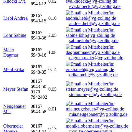
Knöckl Eva
0.02
6943-12
eva.knoeckl@vg-zolling.de
08167
Liebl Andrea
0.10
6943-15
andrea.liebl@vg-zolling.de
08167
Lohr Sabine
2.05
6943-36
sabine.lohr@vg-zolling.de
Maier
08167
1.08
Dagmar
6943-16
dagmar.maier@vg-zolling.de
08167
Mehl Erika
0.14
6943-35
erika.mehl@vg-zolling.de
08167
6943-50
Meyer Stefan
0.05
0170
stefan.meyer@vg-zolling.de
7942402
Neugebauer
08167
0.01
Mia
6943-58
mia.neugebauer@vg-zolling.de
Obermeier
08167
0.13
Monika
6943-42
monika.obermeier@vg-