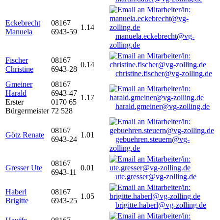
Eckebrecht
08167
1.14
Manuela
6943-59
manuela.eckebrecht@vg-
zolling.de
Fischer
08167
0.14
Christine
6943-28
christine.fischer@vg-zolling.de
Gmeiner
08167
Harald
6943-47
1.17
Erster
0170 65
harald.gmeiner@vg-zolling.de
Bürgermeister
72 528
08167
Götz Renate
1.01
6943-24
gebuehren.steuern@vg-
zolling.de
08167
Gresser Ute
0.01
6943-11
ute.gresser@vg-zolling.de
Haberl
08167
1.05
Brigitte
6943-25
brigitte.haberl@vg-zolling.de