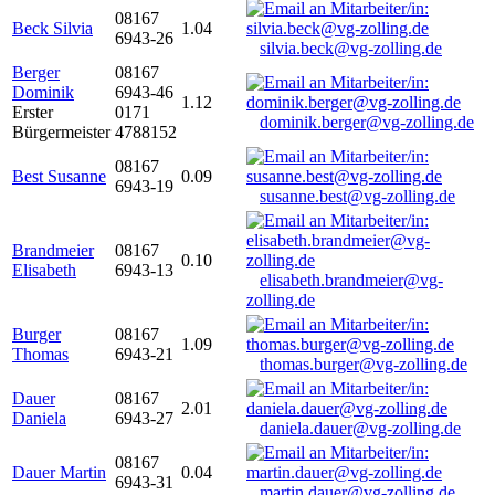
08167
Beck Silvia
1.04
6943-26
silvia.beck@vg-zolling.de
Berger
08167
Dominik
6943-46
1.12
Erster
0171
dominik.berger@vg-zolling.de
Bürgermeister
4788152
08167
Best Susanne
0.09
6943-19
susanne.best@vg-zolling.de
Brandmeier
08167
0.10
Elisabeth
6943-13
elisabeth.brandmeier@vg-
zolling.de
Burger
08167
1.09
Thomas
6943-21
thomas.burger@vg-zolling.de
Dauer
08167
2.01
Daniela
6943-27
daniela.dauer@vg-zolling.de
08167
Dauer Martin
0.04
6943-31
martin.dauer@vg-zolling.de