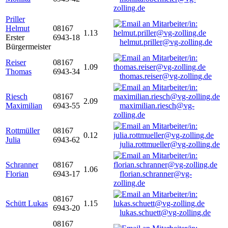
zolling.de
Priller
Helmut
08167
1.13
Erster
6943-18
helmut.priller@vg-zolling.de
Bürgermeister
Reiser
08167
1.09
Thomas
6943-34
thomas.reiser@vg-zolling.de
Riesch
08167
2.09
Maximilian
6943-55
maximilian.riesch@vg-
zolling.de
Rottmüller
08167
0.12
Julia
6943-62
julia.rottmueller@vg-zolling.de
Schranner
08167
1.06
Florian
6943-17
florian.schranner@vg-
zolling.de
08167
Schütt Lukas
1.15
6943-20
lukas.schuett@vg-zolling.de
08167