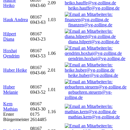
Hauffe
08167
2.09
Heiko
6943-60
heiko.hauffe@vg-zolling.de
08167
Hauk Andrea
1.03
6943-63
finanzen@vg-zolling.de
Hilpert
08167
Diana
6943-23
diana.hilpert@vg-zolling.de
Hoxhaj
08167
1.06
Qendrim
6943-53
qendrim.hoxhaj@vg-zolling.de
08167
Huber Heike
2.01
6943-66
heike.huber@vg-zolling.de
Huber
08167
1.01
Melanie
6943-52
gebuehren.steuern@vg-
zolling.de
Kern
08167
Mathias
6943-30
1.16
Erster
0175
mathias.kern@vg-zolling.de
Bürgermeister
2614485
08167