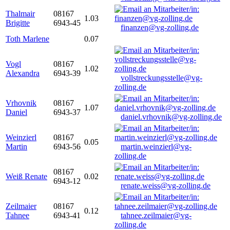
Thalmair
08167
1.03
Brigitte
6943-45
finanzen@vg-zolling.de
Toth Marlene
0.07
Vogl
08167
1.02
Alexandra
6943-39
vollstreckungsstelle@vg-
zolling.de
Vrhovnik
08167
1.07
Daniel
6943-37
daniel.vrhovnik@vg-zolling.de
Weinzierl
08167
0.05
Martin
6943-56
martin.weinzierl@vg-
zolling.de
08167
Weiß Renate
0.02
6943-12
renate.weiss@vg-zolling.de
Zeilmaier
08167
0.12
Tahnee
6943-41
tahnee.zeilmaier@vg-
zolling.de